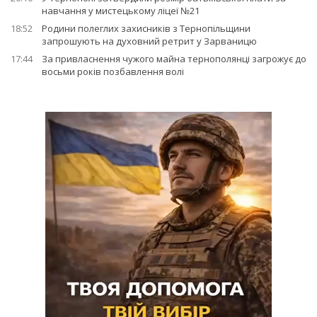
навчання у мистецькому ліцеї №21
18:52
Родини полеглих захисників з Тернопільщини
запрошують на духовний ретрит у Зарваницю
17:44
За привласнення чужого майна тернополянці загрожує до
восьми років позбавлення волі