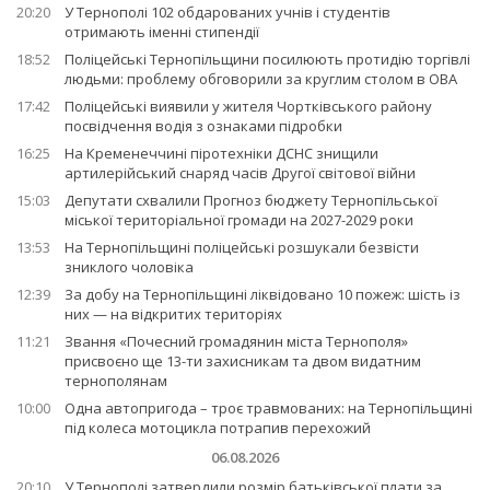
20:20
У Тернополі 102 обдарованих учнів і студентів
отримають іменні стипендії
18:52
Поліцейські Тернопільщини посилюють протидію торгівлі
людьми: проблему обговорили за круглим столом в ОВА
17:42
Поліцейські виявили у жителя Чортківського району
посвідчення водія з ознаками підробки
16:25
На Кременеччині піротехніки ДСНС знищили
артилерійський снаряд часів Другої світової війни
15:03
Депутати схвалили Прогноз бюджету Тернопільської
міської територіальної громади на 2027-2029 роки
13:53
На Тернопільщині поліцейські розшукали безвісти
зниклого чоловіка
12:39
За добу на Тернопільщині ліквідовано 10 пожеж: шість із
них — на відкритих територіях
11:21
Звання «Почесний громадянин міста Тернополя»
присвоєно ще 13-ти захисникам та двом видатним
тернополянам
10:00
Одна автопригода – троє травмованих: на Тернопільщині
під колеса мотоцикла потрапив перехожий
06.08.2026
20:10
У Тернополі затвердили розмір батьківської плати за