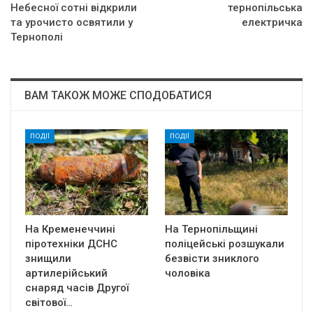
Небесної сотні відкрили
тернопільська
та урочисто освятили у
електричка
Тернополі
ВАМ ТАКОЖ МОЖЕ СПОДОБАТИСЯ
ПОДІЇ
ПОДІЇ
На Кременеччині
На Тернопільщині
піротехніки ДСНС
поліцейські розшукали
знищили
безвісти зниклого
артилерійський
чоловіка
снаряд часів Другої
світової…