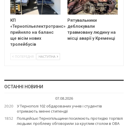
КП
Рятувальники
«Тернопільелектротранс»
деблокували
прийняло на баланс
травмовану людину на
ще вісім нових
місці аварії у Кременці
тролейбусів
ПОПЕРЕДНЯ
НАСТУПНА
ОСТАННІ НОВИНИ
07.08.2026
20:20
У Тернополі 102 обдарованих учнів і студентів
отримають іменні стипендії
18:52
Поліцейські Тернопільщини посилюють протидію торгівлі
людьми: проблему обговорили за круглим столом в ОВА