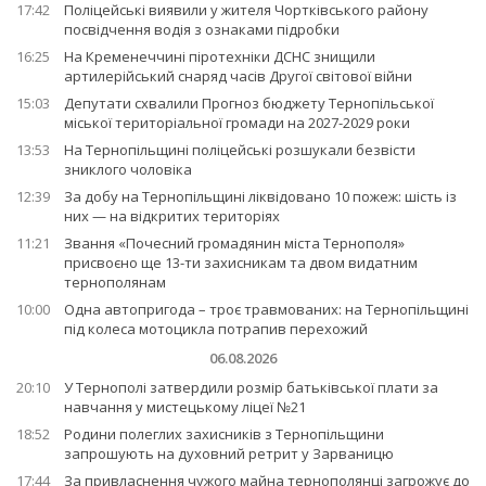
17:42
Поліцейські виявили у жителя Чортківського району
посвідчення водія з ознаками підробки
16:25
На Кременеччині піротехніки ДСНС знищили
артилерійський снаряд часів Другої світової війни
15:03
Депутати схвалили Прогноз бюджету Тернопільської
міської територіальної громади на 2027-2029 роки
13:53
На Тернопільщині поліцейські розшукали безвісти
зниклого чоловіка
12:39
За добу на Тернопільщині ліквідовано 10 пожеж: шість із
них — на відкритих територіях
11:21
Звання «Почесний громадянин міста Тернополя»
присвоєно ще 13-ти захисникам та двом видатним
тернополянам
10:00
Одна автопригода – троє травмованих: на Тернопільщині
під колеса мотоцикла потрапив перехожий
06.08.2026
20:10
У Тернополі затвердили розмір батьківської плати за
навчання у мистецькому ліцеї №21
18:52
Родини полеглих захисників з Тернопільщини
запрошують на духовний ретрит у Зарваницю
17:44
За привласнення чужого майна тернополянці загрожує до