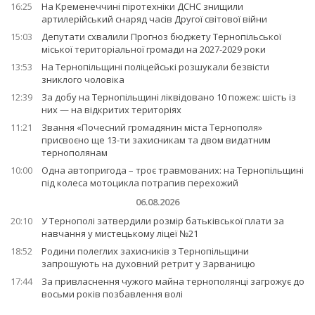
16:25
На Кременеччині піротехніки ДСНС знищили
артилерійський снаряд часів Другої світової війни
15:03
Депутати схвалили Прогноз бюджету Тернопільської
міської територіальної громади на 2027-2029 роки
13:53
На Тернопільщині поліцейські розшукали безвісти
зниклого чоловіка
12:39
За добу на Тернопільщині ліквідовано 10 пожеж: шість із
них — на відкритих територіях
11:21
Звання «Почесний громадянин міста Тернополя»
присвоєно ще 13-ти захисникам та двом видатним
тернополянам
10:00
Одна автопригода – троє травмованих: на Тернопільщині
під колеса мотоцикла потрапив перехожий
06.08.2026
20:10
У Тернополі затвердили розмір батьківської плати за
навчання у мистецькому ліцеї №21
18:52
Родини полеглих захисників з Тернопільщини
запрошують на духовний ретрит у Зарваницю
17:44
За привласнення чужого майна тернополянці загрожує до
восьми років позбавлення волі