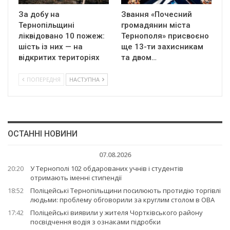
За добу на
Звання «Почесний
Тернопільщині
громадянин міста
ліквідовано 10 пожеж:
Тернополя» присвоєно
шість із них — на
ще 13-ти захисникам
відкритих територіях
та двом…
ПОПЕРЕДНЯ
НАСТУПНА
ОСТАННІ НОВИНИ
07.08.2026
20:20
У Тернополі 102 обдарованих учнів і студентів
отримають іменні стипендії
18:52
Поліцейські Тернопільщини посилюють протидію торгівлі
людьми: проблему обговорили за круглим столом в ОВА
17:42
Поліцейські виявили у жителя Чортківського району
посвідчення водія з ознаками підробки