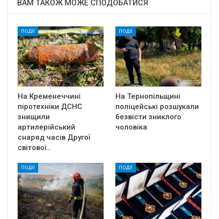
ВАМ ТАКОЖ МОЖЕ СПОДОБАТИСЯ
ПОДІЇ
ПОДІЇ
На Кременеччині
На Тернопільщині
піротехніки ДСНС
поліцейські розшукали
знищили
безвісти зниклого
артилерійський
чоловіка
снаряд часів Другої
світової…
ПОДІЇ
ПОДІЇ