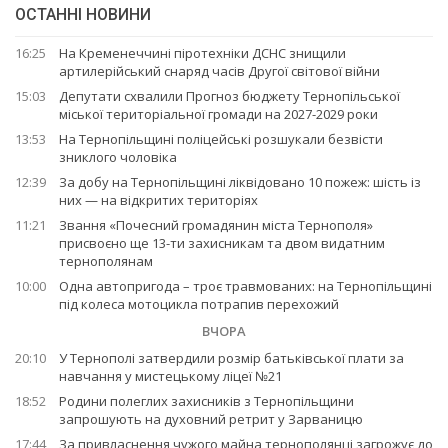
ОСТАННІ НОВИНИ
16:25
На Кременеччині піротехніки ДСНС знищили
артилерійський снаряд часів Другої світової війни
15:03
Депутати схвалили Прогноз бюджету Тернопільської
міської територіальної громади на 2027-2029 роки
13:53
На Тернопільщині поліцейські розшукали безвісти
зниклого чоловіка
12:39
За добу на Тернопільщині ліквідовано 10 пожеж: шість із
них — на відкритих територіях
11:21
Звання «Почесний громадянин міста Тернополя»
присвоєно ще 13-ти захисникам та двом видатним
тернополянам
10:00
Одна автопригода – троє травмованих: на Тернопільщині
під колеса мотоцикла потрапив перехожий
ВЧОРА
20:10
У Тернополі затвердили розмір батьківської плати за
навчання у мистецькому ліцеї №21
18:52
Родини полеглих захисників з Тернопільщини
запрошують на духовний ретрит у Зарваницю
17:44
За привласнення чужого майна тернополянці загрожує до