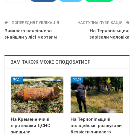
ПОПЕРЕДНЯ ПУБЛІКАЦІЯ
НАСТУПНА ПУБЛІКАЦІЯ
Зниклого пeнcioнepa
На Тернопільщині
знaйшли y лici мepтвим
зарізали чоловіка
ВАМ ТАКОЖ МОЖЕ СПОДОБАТИСЯ
ПОДІЇ
ПОДІЇ
На Кременеччині
На Тернопільщині
піротехніки ДСНС
поліцейські розшукали
знищили
безвісти зниклого