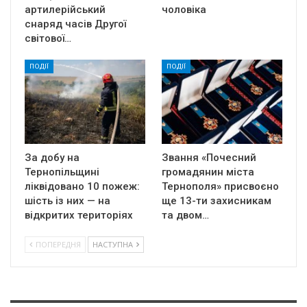
артилерійський
чоловіка
снаряд часів Другої
світової…
ПОДІЇ
ПОДІЇ
За добу на
Звання «Почесний
Тернопільщині
громадянин міста
ліквідовано 10 пожеж:
Тернополя» присвоєно
шість із них — на
ще 13-ти захисникам
відкритих територіях
та двом…
ПОПЕРЕДНЯ
НАСТУПНА