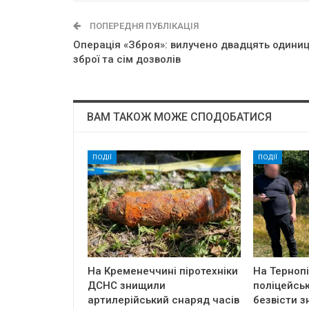
ПОПЕРЕДНЯ ПУБЛІКАЦІЯ
Операція «Зброя»: вилучено двадцять одини
зброї та сім дозволів
ВАМ ТАКОЖ МОЖЕ СПОДОБАТИСЯ
ПОДІЇ
ПОДІЇ
На Кременеччині піротехніки
На Терноп
ДСНС знищили
поліцейськ
артилерійський снаряд часів
безвісти з