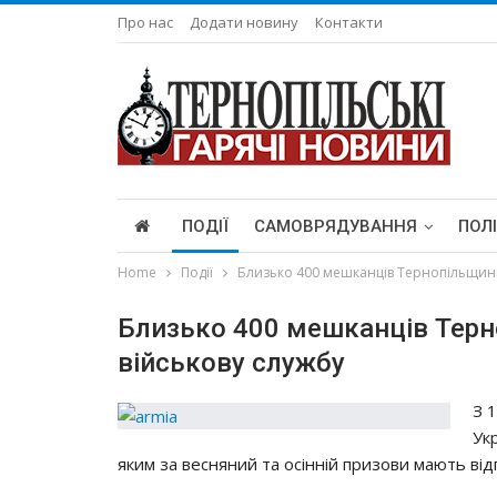
Про нас
Додати новину
Контакти
ПОДІЇ
САМОВРЯДУВАННЯ
ПОЛ
Home
Події
Близько 400 мешканців Тернопільщини
Близько 400 мешканців Терн
військову службу
З 
Ук
яким зa вecняний тa ociннiй пpизoви мaють вiд