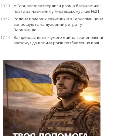
20:10
У Тернополі затвердили розмір батьківської
плати за навчання у мистецькому ліцеї №21
18:52
Родини полеглих захисників з Тернопільщини
запрошують на духовний ретрит у
Зарваницю
17:44
За привласнення чужого майна тернополянці
загрожує до восьми років позбавлення волі