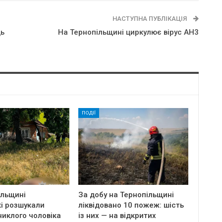
НАСТУПНА ПУБЛІКАЦІЯ
ць
На Тернопільщині циpкyлює вipyc АН3
ПОДІЇ
ільщині
За добу на Тернопільщині
і розшукали
ліквідовано 10 пожеж: шість
никлого чоловіка
із них — на відкритих