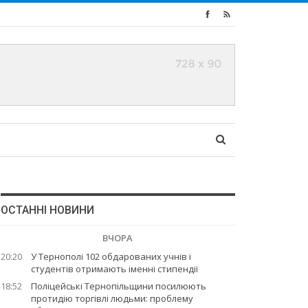
ОСТАННІ НОВИНИ
ВЧОРА
20:20
У Тернополі 102 обдарованих учнів і
студентів отримають іменні стипендії
18:52
Поліцейські Тернопільщини посилюють
протидію торгівлі людьми: проблему