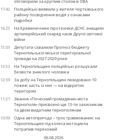
обговорили за круглим столом в ОВА
17:42
Поліцейські виявили у жителя Чортківського
району посвідчення водія з ознаками
підробки
16:25
На Кременеччині піротехніки ДСНС знищили
артилерійський снаряд часів Другої світової
війни
15:03
Депутати схвалили Прогноз бюджету
Тернопільської міської територіальної
громади на 2027-2029 роки
13:53
На Тернопільщині поліцейські розшукали
безвісти зниклого чоловіка
12:39
За добу на Тернопільщині ліквідовано 10
пожеж: шість із них — на відкритих
територіях
11:21
Звання «Почесний громадянин міста
Тернополя» присвоєно ще 13-ти захисникам
та двом видатним тернополянам
10:00
Одна автопригода – троє травмованих: на
Тернопільщині під колеса мотоцикла
потрапив перехожий
06.08.2026