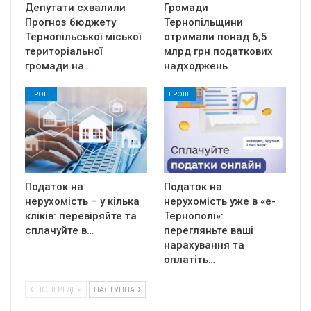
Депутати схвалили
Громади
Прогноз бюджету
Тернопільщини
Тернопільської міської
отримали понад 6,5
територіальної
млрд грн податкових
громади на…
надходжень
ГРОШІ
ГРОШІ
Податок на
Податок на
нерухомість – у кілька
нерухомість уже в «е-
кліків: перевіряйте та
Тернополі»:
сплачуйте в…
перегляньте ваші
нарахування та
оплатіть…
ПОПЕРЕДНЯ
НАСТУПНА