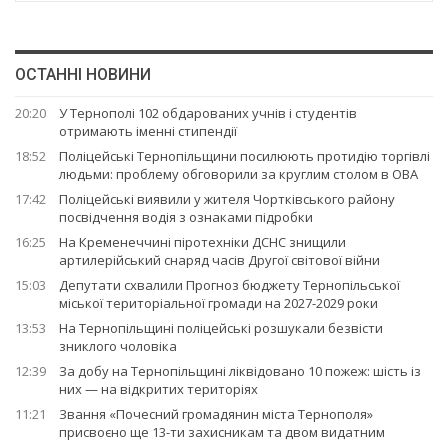
ОСТАННІ НОВИНИ
20:20
У Тернополі 102 обдарованих учнів і студентів
отримають іменні стипендії
18:52
Поліцейські Тернопільщини посилюють протидію торгівлі
людьми: проблему обговорили за круглим столом в ОВА
17:42
Поліцейські виявили у жителя Чортківського району
посвідчення водія з ознаками підробки
16:25
На Кременеччині піротехніки ДСНС знищили
артилерійський снаряд часів Другої світової війни
15:03
Депутати схвалили Прогноз бюджету Тернопільської
міської територіальної громади на 2027-2029 роки
13:53
На Тернопільщині поліцейські розшукали безвісти
зниклого чоловіка
12:39
За добу на Тернопільщині ліквідовано 10 пожеж: шість із
них — на відкритих територіях
11:21
Звання «Почесний громадянин міста Тернополя»
присвоєно ще 13-ти захисникам та двом видатним