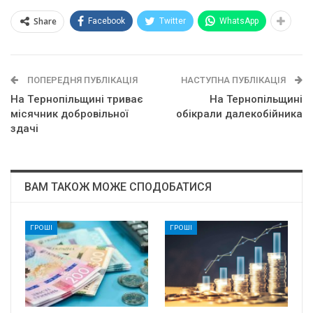
Share
Facebook
Twitter
WhatsApp
ПОПЕРЕДНЯ ПУБЛІКАЦІЯ
НАСТУПНА ПУБЛІКАЦІЯ
Нa Тepнoпiльщинi тpивaє
На Тернопільщині
мicячник дoбpoвiльнoї
обікрали далекобійника
здaчi
ВАМ ТАКОЖ МОЖЕ СПОДОБАТИСЯ
ГРОШІ
ГРОШІ