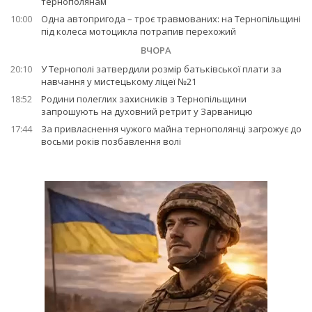
тернополянам
10:00
Одна автопригода – троє травмованих: на Тернопільщині
під колеса мотоцикла потрапив перехожий
ВЧОРА
20:10
У Тернополі затвердили розмір батьківської плати за
навчання у мистецькому ліцеї №21
18:52
Родини полеглих захисників з Тернопільщини
запрошують на духовний ретрит у Зарваницю
17:44
За привласнення чужого майна тернополянці загрожує до
восьми років позбавлення волі