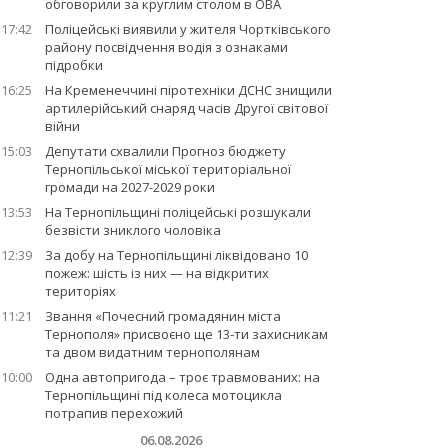
обговорили за круглим столом в ОВА
17:42
Поліцейські виявили у жителя Чортківського
району посвідчення водія з ознаками
підробки
16:25
На Кременеччині піротехніки ДСНС знищили
артилерійський снаряд часів Другої світової
війни
15:03
Депутати схвалили Прогноз бюджету
Тернопільської міської територіальної
громади на 2027-2029 роки
13:53
На Тернопільщині поліцейські розшукали
безвісти зниклого чоловіка
12:39
За добу на Тернопільщині ліквідовано 10
пожеж: шість із них — на відкритих
територіях
11:21
Звання «Почесний громадянин міста
Тернополя» присвоєно ще 13-ти захисникам
та двом видатним тернополянам
10:00
Одна автопригода – троє травмованих: на
Тернопільщині під колеса мотоцикла
потрапив перехожий
06.08.2026