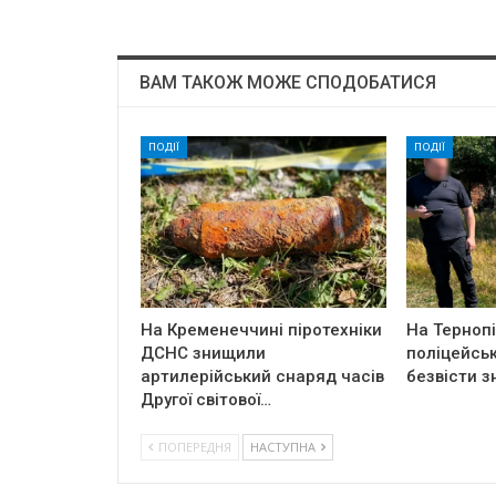
ВАМ ТАКОЖ МОЖЕ СПОДОБАТИСЯ
ПОДІЇ
ПОДІЇ
На Кременеччині піротехніки
На Терноп
ДСНС знищили
поліцейськ
артилерійський снаряд часів
безвісти з
Другої світової…
ПОПЕРЕДНЯ
НАСТУПНА