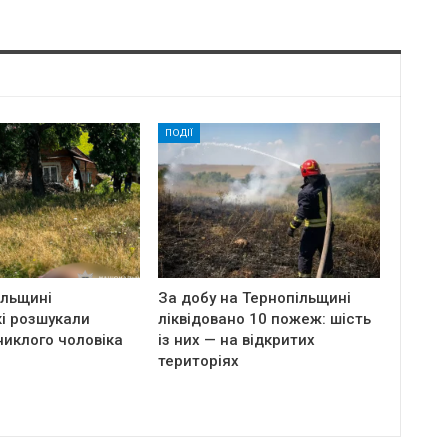
ПОДІЇ
ільщині
За добу на Тернопільщині
і розшукали
ліквідовано 10 пожеж: шість
никлого чоловіка
із них — на відкритих
територіях