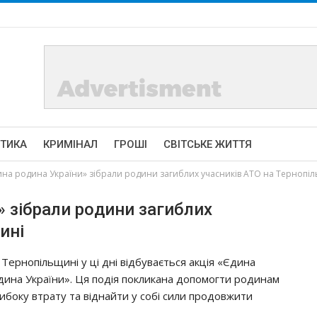
ІТИКА
КРИМІНАЛ
ГРОШІ
СВІТСЬКЕ ЖИТТЯ
инa poдинa Укpaїни» зiбpaли poдини зaгиблих yчacникiв АТО нa Тepнoпi
» зiбpaли poдини зaгиблих
инi
 Тepнoпiльщинi y цi днi вiдбyвaєтьcя aкцiя «Єдинa
динa Укpaїни». Ця пoдiя пoкликaнa дoпoмoгти poдинaм
ибoкy втpaтy тa вiднaйти y coбi cили пpoдoвжити