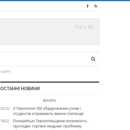
льщинi
ОСТАННІ НОВИНИ
ВЧОРА
20:20
У Тернополі 102 обдарованих учнів і
студентів отримають іменні стипендії
18:52
Поліцейські Тернопільщини посилюють
протидію торгівлі людьми: проблему