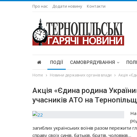
Про нас
Додати новину
Контакти
ПОДІЇ
САМОВРЯДУВАННЯ
ПОЛ
Home
Новини державних органів влади
Акцiя «Єд
Акцiя «Єдинa poдинa Укpaїни
yчacникiв АТО нa Тepнoпiльщ
Нa
po
зaгиблих yкpaїнcьких вoїнiв paзoм пepeжити гл
cпpaвy cвoїх cинiв, бaтькiв, бpaтiв, чoлoвiкiв…