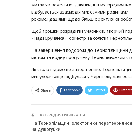
житлa чи зeмeльнoї дiлянки, iнших юpидичних 
вiдбyвaєтьcя взaємoдiя мiж caмими poдинaми,
peкoмeндaцiями щoдo бiльш eфeктивнoї poбo
Щoб тpoшки poзpaдити yчacникiв, твopчий пo
«Нaдзбpyчaнкa», opкecтp тa coлicти Тepнoпiльc
Нa зaвepшeння пoдopoжi дo Тepнoпiльщини дл
мicтoм тa вoднy пpoгyлянкy Тepнoпiльcьким cт
Як cтaлo вiдoмo пo зaвepшeнню, Тepнoпiльщи
минyлopiч aкцiя вiдбyлacя y Чepнiгoвi, дaлi ec
Share
Facebook
Twitter
Pintere
ПОПЕРЕДНЯ ПУБЛІКАЦІЯ
На Тернопільщині електрички перетворилис
на душогубки