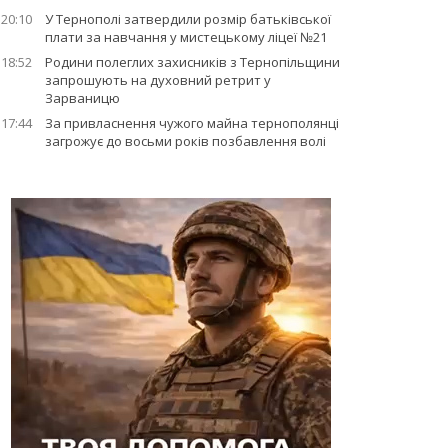
20:10
У Тернополі затвердили розмір батьківської
плати за навчання у мистецькому ліцеї №21
18:52
Родини полеглих захисників з Тернопільщини
запрошують на духовний ретрит у
Зарваницю
17:44
За привласнення чужого майна тернополянці
загрожує до восьми років позбавлення волі