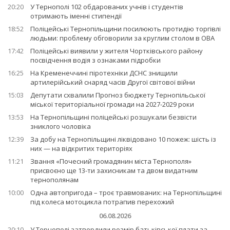
20:20
У Тернополі 102 обдарованих учнів і студентів
отримають іменні стипендії
18:52
Поліцейські Тернопільщини посилюють протидію торгівлі
людьми: проблему обговорили за круглим столом в ОВА
17:42
Поліцейські виявили у жителя Чортківського району
посвідчення водія з ознаками підробки
16:25
На Кременеччині піротехніки ДСНС знищили
артилерійський снаряд часів Другої світової війни
15:03
Депутати схвалили Прогноз бюджету Тернопільської
міської територіальної громади на 2027-2029 роки
13:53
На Тернопільщині поліцейські розшукали безвісти
зниклого чоловіка
12:39
За добу на Тернопільщині ліквідовано 10 пожеж: шість із
них — на відкритих територіях
11:21
Звання «Почесний громадянин міста Тернополя»
присвоєно ще 13-ти захисникам та двом видатним
тернополянам
10:00
Одна автопригода – троє травмованих: на Тернопільщині
під колеса мотоцикла потрапив перехожий
06.08.2026
20:10
У Тернополі затвердили розмір батьківської плати за