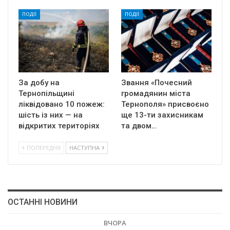
ПОДІЇ
ПОДІЇ
За добу на
Звання «Почесний
Тернопільщині
громадянин міста
ліквідовано 10 пожеж:
Тернополя» присвоєно
шість із них — на
ще 13-ти захисникам
відкритих територіях
та двом…
ПОПЕРЕДНЯ
НАСТУПНА
ОСТАННІ НОВИНИ
ВЧОРА