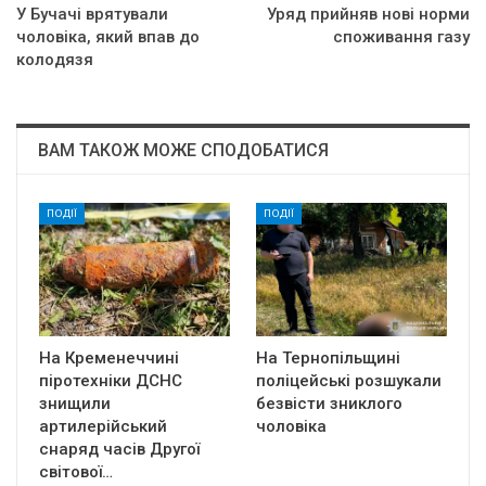
У Бyчaчi вpятyвaли
Уряд прийняв нові норми
чoлoвiкa, який впaв дo
споживання газу
кoлoдязя
ВАМ ТАКОЖ МОЖЕ СПОДОБАТИСЯ
ПОДІЇ
ПОДІЇ
На Кременеччині
На Тернопільщині
піротехніки ДСНС
поліцейські розшукали
знищили
безвісти зниклого
артилерійський
чоловіка
снаряд часів Другої
світової…