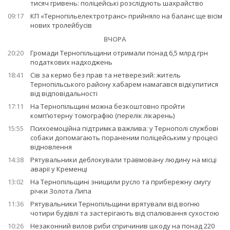
тисяч гривень: поліцейські розслідують шахрайство
09:17
КП «Тернопільелектротранс» прийняло на баланс ще вісім
нових тролейбусів
ВЧОРА
20:20
Громади Тернопільщини отримали понад 6,5 млрд грн
податкових надходжень
18:41
Сів за кермо без прав та нетверезий: житель
Тернопільського району хабарем намагався відкупитися
від відповідальності
17:11
На Тернопільщині можна безкоштовно пройти
комп’ютерну томографію (перелік лікарень)
15:55
Психоемоційна підтримка важлива: у Тернополі службові
собаки допомагають пораненим поліцейським у процесі
відновлення
14:38
Рятувальники деблокували травмовану людину на місці
аварії у Кременці
13:02
На Тернопільщині знищили русло та прибережну смугу
річки Золота Липа
11:36
Рятувальники Тернопільщини врятували від вогню
чотири будівлі та застерігають від спалювання сухостою
10:26
Незаконний вилов риби спричинив шкоду на понад 220