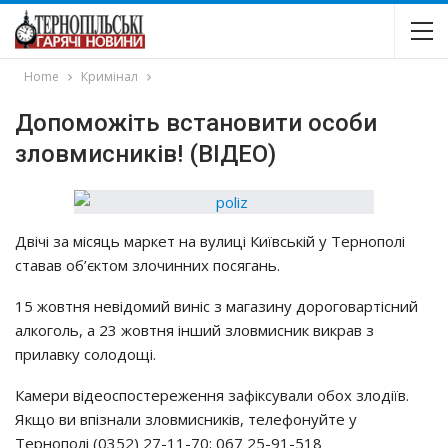
Home
Кримінал
Допоможіть встановити особи
зловмисників! (ВІДЕО)
Двічі за місяць маркет на вулиці Київській у Тернополі
ставав об’єктом злочинних посягань.
15 жовтня невідомий виніс з магазину дороговартісний
алкоголь, а 23 жовтня інший зловмисник викрав з
прилавку солодощі.
Камери відеоспостереження зафіксували обох злодіїв.
Якщо ви впізнали зловмисників, телефонуйте у
Тернополі (0352) 27-11-70; 067 25-91-518