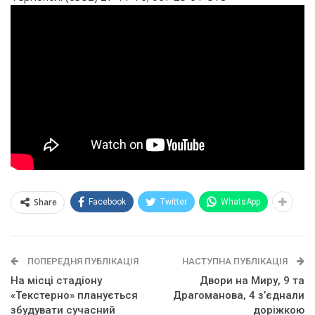
Share
Facebook
Twitter
WhatsApp
ПОПЕРЕДНЯ ПУБЛІКАЦІЯ
НАСТУПНА ПУБЛІКАЦІЯ
На місці стадіону
Двори на Миру, 9 та
«Текстерно» планується
Драгоманова, 4 з’єднали
збудувати сучасний
доріжкою