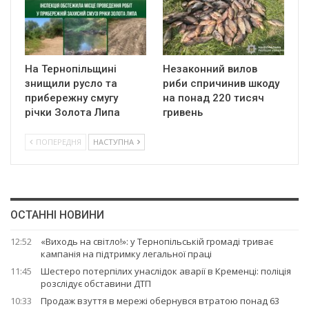
На Тернопільщині
Незаконний вилов
знищили русло та
риби спричинив шкоду
прибережну смугу
на понад 220 тисяч
річки Золота Липа
гривень
ПОПЕРЕДНЯ
НАСТУПНА
ОСТАННІ НОВИНИ
12:52
«Виходь на світло!»: у Тернопільській громаді триває
кампанія на підтримку легальної праці
11:45
Шестеро потерпілих унаслідок аварії в Кременці: поліція
розслідує обставини ДТП
10:33
Продаж взуття в мережі обернувся втратою понад 63