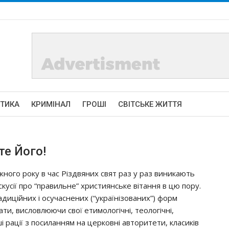
ІТИКА
КРИМІНАЛ
ГРОШІ
СВІТСЬКЕ ЖИТТЯ
те Його!
жного року в час Різдвяних свят раз у раз виникають
скусії про “правильне” християнське вітання в цю пору.
диційних і осучаснених (“українізованих”) форм
и, висловлюючи свої етимологічні, теологічні,
ші рації з посиланням на церковні авторитети, класиків