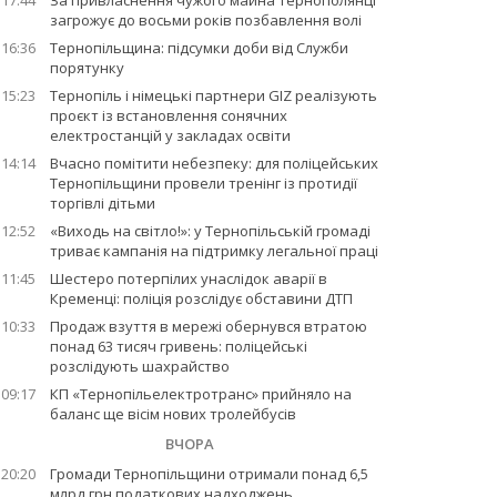
17:44
За привласнення чужого майна тернополянці
загрожує до восьми років позбавлення волі
16:36
Тернопільщина: підсумки доби від Служби
порятунку
15:23
Тернопіль і німецькі партнери GIZ реалізують
проєкт із встановлення сонячних
електростанцій у закладах освіти
14:14
Вчасно помітити небезпеку: для поліцейських
Тернопільщини провели тренінг із протидії
торгівлі дітьми
12:52
«Виходь на світло!»: у Тернопільській громаді
триває кампанія на підтримку легальної праці
11:45
Шестеро потерпілих унаслідок аварії в
Кременці: поліція розслідує обставини ДТП
10:33
Продаж взуття в мережі обернувся втратою
понад 63 тисяч гривень: поліцейські
розслідують шахрайство
09:17
КП «Тернопільелектротранс» прийняло на
баланс ще вісім нових тролейбусів
ВЧОРА
20:20
Громади Тернопільщини отримали понад 6,5
млрд грн податкових надходжень