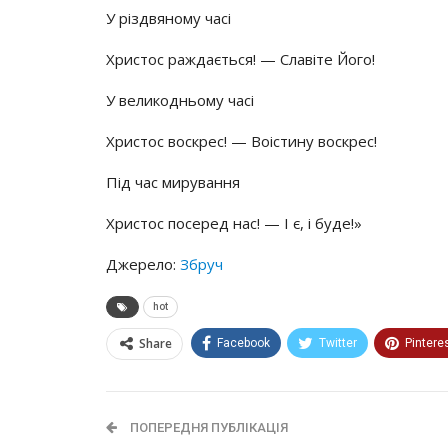
У різдвяному часі
Христос раждається! — Славіте Його!
У великодньому часі
Христос воскрес! — Воістину воскрес!
Під час мирування
Христос посеред нас! — І є, і буде!»
Джерело:
Збруч
hot
Share
Facebook
Twitter
Pintere
ПОПЕРЕДНЯ ПУБЛІКАЦІЯ