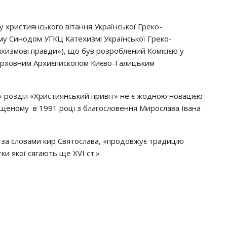
 християнського вітання Української Греко-
у Синодом УГКЦ Катехизмі Української Греко-
хизмові правди»), що був розроблений Комісією у
Верховним Архиєпископом Києво-Галицьким
 розділ «Християнський привіт» не є жодною новацією
пущеному в 1991 році з благословення Мирослава Івана
, за словами кир Святослава, «продовжує традицію
ки якої сягають ще ХVI ст.»