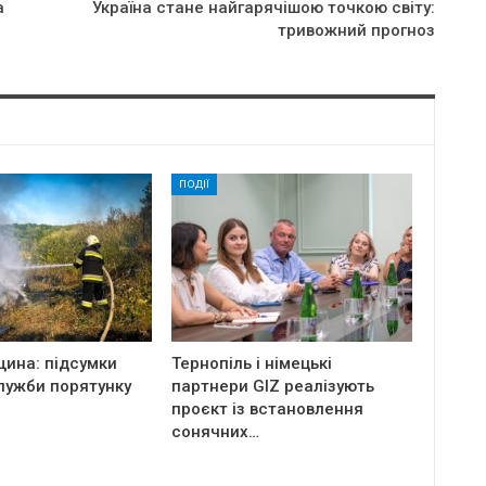
а
Україна стане найгарячішою точкою світу:
тривожний прогноз
ПОДІЇ
щина: підсумки
Тернопіль і німецькі
лужби порятунку
партнери GIZ реалізують
проєкт із встановлення
сонячних…