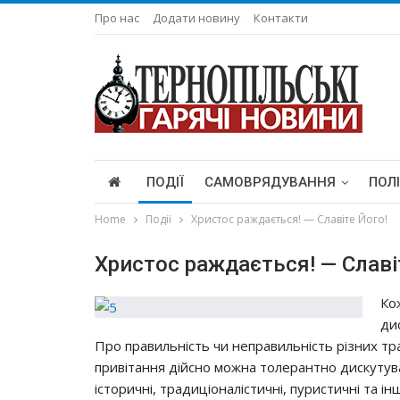
Про нас
Додати новину
Контакти
ПОДІЇ
САМОВРЯДУВАННЯ
ПОЛ
Home
Події
Христос раждається! — Славіте Його!
Христос раждається! — Славі
Ко
ди
Про правильність чи неправильність різних тра
привітання дійсно можна толерантно дискутуват
історичні, традиціоналістичні, пуристичні та ін