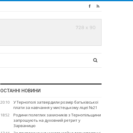
ОСТАННІ НОВИНИ
20:10
У Тернополі затвердили розмір батьківської
плати за навчання у мистецькому ліцеї №21
18:52
Родини полеглих захисників з Тернопільщини
запрошують на духовний ретрит у
Зарваницю