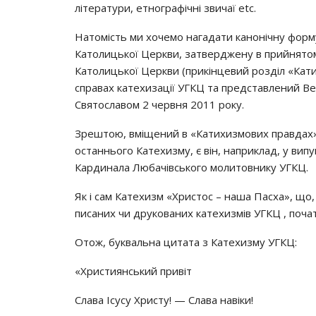
літератури, етнографічні звичаї etc.
Натомість ми хочемо нагадати канонічну форму
Католицької Церкви, затверджену в прийнятом
Католицької Церкви (прикінцевий розділ «Кати
справах катехизації УГКЦ та представлений 
Святославом 2 червня 2011 року.
Зрештою, вміщений в «Катихизмових правдах»
останнього Катехизму, є він, наприклад, у ви
Кардинала Любачівського молитовнику УГКЦ.
Як і сам Катехизм «Христос – наша Пасха», що
писаних чи друкованих катехизмів УГКЦ , почат
Отож, буквальна цитата з Катехизму УГКЦ:
«Християнський привіт
Слава Ісусу Христу! — Слава навіки!