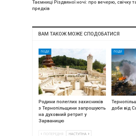
Таємниці Різдвяної ночі: про вечерю, свічку т
предків
ВАМ ТАКОЖ МОЖЕ СПОДОБАТИСЯ
ПОДІЇ
ПОДІЇ
Родини полеглих захисників
Тернопіль
з Тернопільщини запрошують
доби від С
на духовний ретрит у
Зарваницю
ПОПЕРЕДНЯ
НАСТУПНА