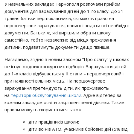
У навчальних закладах Тернополя розпочали прийом
документів для зарахування дітей до 1-го класу. До 31
травня батьки першокласників, які мають право на
першочергове зарахування, повинні подати всі необхідні
документи. Батьки ж, які вирішили обрати школу
самостійно, тобто незалежно від місця проживання
дитини, подаватимуть документи дещо пізніше.
Нагадаємо, згідно з новим законом “Про освіту” у школах
не існує жодних конкурсних відборів. Зарахування дітей
до 1-х класів відбувається у ІІ етапи – першочерговий і
при наявності вільних місць. На першочергове
зарахування претендують діти, які проживають
на
території обслуговування школи
. Адже відтепер за
кожним закладом освіти закріплені певні ділянки. Таким
правом можуть скористатися також:
діти працівників школи;
діти воїнів АТО, учасників бойових дій (5% від