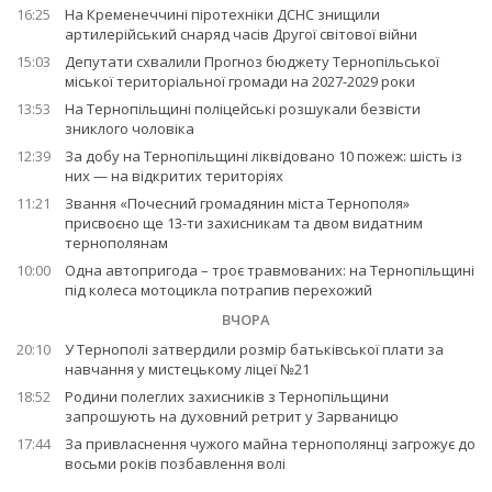
16:25
На Кременеччині піротехніки ДСНС знищили
артилерійський снаряд часів Другої світової війни
15:03
Депутати схвалили Прогноз бюджету Тернопільської
міської територіальної громади на 2027-2029 роки
13:53
На Тернопільщині поліцейські розшукали безвісти
зниклого чоловіка
12:39
За добу на Тернопільщині ліквідовано 10 пожеж: шість із
них — на відкритих територіях
11:21
Звання «Почесний громадянин міста Тернополя»
присвоєно ще 13-ти захисникам та двом видатним
тернополянам
10:00
Одна автопригода – троє травмованих: на Тернопільщині
під колеса мотоцикла потрапив перехожий
ВЧОРА
20:10
У Тернополі затвердили розмір батьківської плати за
навчання у мистецькому ліцеї №21
18:52
Родини полеглих захисників з Тернопільщини
запрошують на духовний ретрит у Зарваницю
17:44
За привласнення чужого майна тернополянці загрожує до
восьми років позбавлення волі