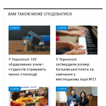
ВАМ ТАКОЖ МОЖЕ СПОДОБАТИСЯ
ОСВІТА
ОСВІТА
У Тернополі 102
У Тернополі
обдарованих учнів і
затвердили розмір
студентів отримають
батьківської плати за
іменні стипендії
навчання у
мистецькому ліцеї №21
ОСВІТА
ОСВІТА