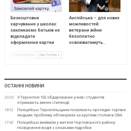
Безкоштовне
Англійська – для нових
харчування у школах:
можливостей:
закликаємо батьків не
ветерани війни
відкладати
безоплатно
оформлення картки
освоюватимуть…
ПОПЕРЕДНЯ
НАСТУПНА
ОСТАННІ НОВИНИ
20:20
У Тернополі 102 обдарованих учнів і студентів
отримають іменні стипендії
18:52
Поліцейські Тернопільщини посилюють протидію торгівлі
людьми: проблему обговорили за круглим столом в ОВА
17:42
Поліцейські виявили у жителя Чортківського району
посвідчення водія з ознаками підробки