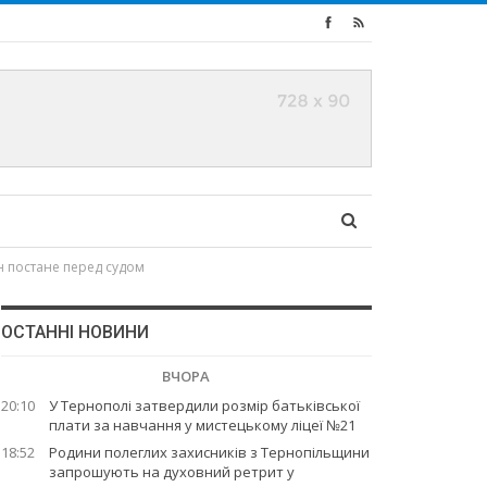
н постане перед судом
ОСТАННІ НОВИНИ
ВЧОРА
20:10
У Тернополі затвердили розмір батьківської
плати за навчання у мистецькому ліцеї №21
18:52
Родини полеглих захисників з Тернопільщини
запрошують на духовний ретрит у