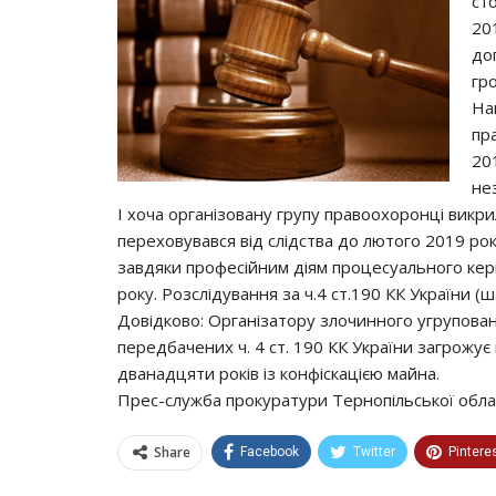
ст
20
до
гр
Наг
пр
201
не
І хоча організовану групу правоохоронці викри
переховувався від слідства до лютого 2019 ро
завдяки професійним діям процесуального кері
року. Розслідування за ч.4 ст.190 КК України 
Довідково: Організатору злочинного угрупова
передбачених ч. 4 ст. 190 КК України загрожує
дванадцяти років із конфіскацією майна.
Прес-служба прокуратури Тернопільської обла
Share
Facebook
Twitter
Pintere