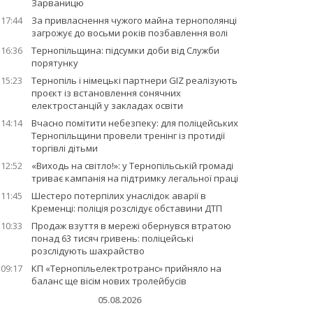
Зарваницю
17:44
За привласнення чужого майна тернополянці
загрожує до восьми років позбавлення волі
16:36
Тернопільщина: підсумки доби від Служби
порятунку
15:23
Тернопіль і німецькі партнери GIZ реалізують
проєкт із встановлення сонячних
електростанцій у закладах освіти
14:14
Вчасно помітити небезпеку: для поліцейських
Тернопільщини провели тренінг із протидії
торгівлі дітьми
12:52
«Виходь на світло!»: у Тернопільській громаді
триває кампанія на підтримку легальної праці
11:45
Шестеро потерпілих унаслідок аварії в
Кременці: поліція розслідує обставини ДТП
10:33
Продаж взуття в мережі обернувся втратою
понад 63 тисяч гривень: поліцейські
розслідують шахрайство
09:17
КП «Тернопільелектротранс» прийняло на
баланс ще вісім нових тролейбусів
05.08.2026