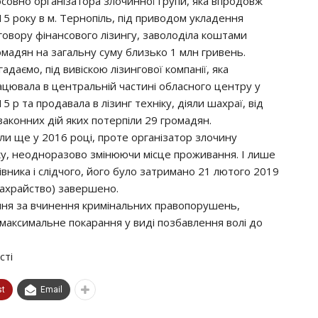
осовно організатора злочинної групи, яка впродовж
15 року в м. Тернопіль, під приводом укладення
говору фінансового лізингу, заволоділа коштами
омадян на загальну суму близько 1 млн гривень.
адаємо, під вивіскою лізингової компанії, яка
ацювала в центральній частині обласного центру у
5 р та продавала в лізинг техніку, діяли шахраї, від
законних дій яких потерпіли 29 громадян.
ли ще у 2016 році, проте організатор злочину
ку, неодноразово змінюючи місце проживання. І лише
вника і слідчого, його було затримано 21 лютого 2019
(шахрайство) завершено.
ння за вчинення кримінальних правопорушень,
 максимальне покарання у виді позбавлення волі до
сті
st
Email