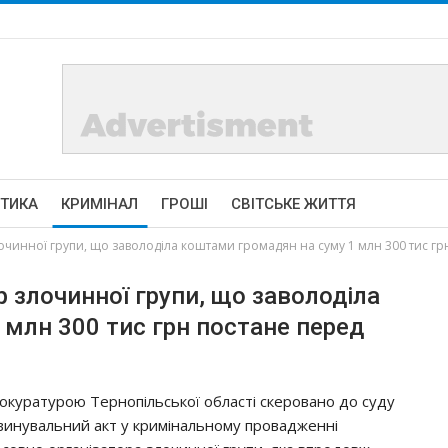
ІТИКА
КРИМІНАЛ
ГРОШІ
СВІТСЬКЕ ЖИТТЯ
очинної групи, що заволоділа коштами громадян на суму 1 млн 300 тис гр
р злочинної групи, що заволоділа
млн 300 тис грн постане перед
окуратурою Тернопільської області скеровано до суду
винувальний акт у кримінальному провадженні