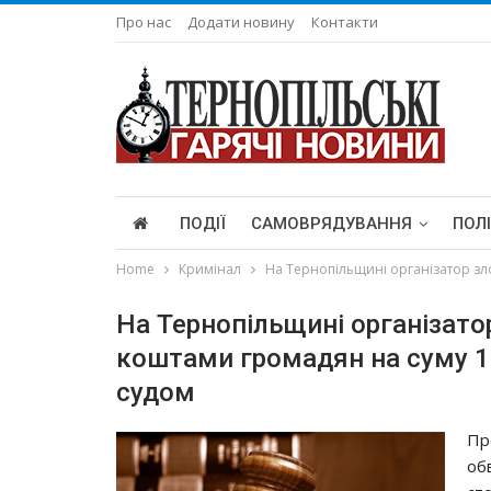
Про нас
Додати новину
Контакти
ПОДІЇ
САМОВРЯДУВАННЯ
ПОЛ
Home
Кримінал
На Тернопільщині організатор зл
На Тернопільщині організато
коштами громадян на суму 1 
судом
Пр
об