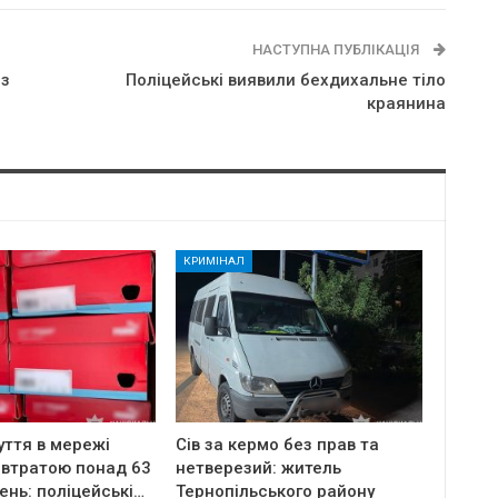
НАСТУПНА ПУБЛІКАЦІЯ
 з
Поліцейські виявили бехдихальне тіло
краянина
КРИМІНАЛ
уття в мережі
Сів за кермо без прав та
 втратою понад 63
нетверезий: житель
ень: поліцейські…
Тернопільського району