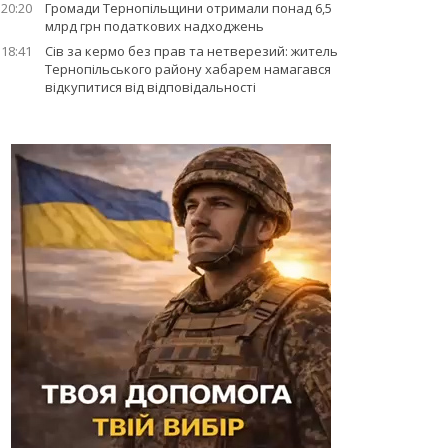
20:20
Громади Тернопільщини отримали понад 6,5
млрд грн податкових надходжень
18:41
Сів за кермо без прав та нетверезий: житель
Тернопільського району хабарем намагався
відкупитися від відповідальності