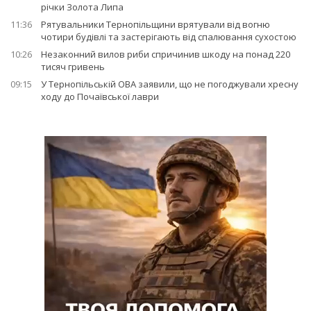
річки Золота Липа
11:36
Рятувальники Тернопільщини врятували від вогню
чотири будівлі та застерігають від спалювання сухостою
10:26
Незаконний вилов риби спричинив шкоду на понад 220
тисяч гривень
09:15
У Тернопільській ОВА заявили, що не погоджували хресну
ходу до Почаївської лаври