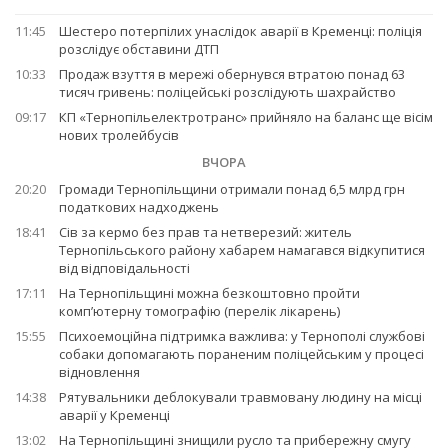
11:45
Шестеро потерпілих унаслідок аварії в Кременці: поліція
розслідує обставини ДТП
10:33
Продаж взуття в мережі обернувся втратою понад 63
тисяч гривень: поліцейські розслідують шахрайство
09:17
КП «Тернопільелектротранс» прийняло на баланс ще вісім
нових тролейбусів
ВЧОРА
20:20
Громади Тернопільщини отримали понад 6,5 млрд грн
податкових надходжень
18:41
Сів за кермо без прав та нетверезий: житель
Тернопільського району хабарем намагався відкупитися
від відповідальності
17:11
На Тернопільщині можна безкоштовно пройти
комп’ютерну томографію (перелік лікарень)
15:55
Психоемоційна підтримка важлива: у Тернополі службові
собаки допомагають пораненим поліцейським у процесі
відновлення
14:38
Рятувальники деблокували травмовану людину на місці
аварії у Кременці
13:02
На Тернопільщині знищили русло та прибережну смугу