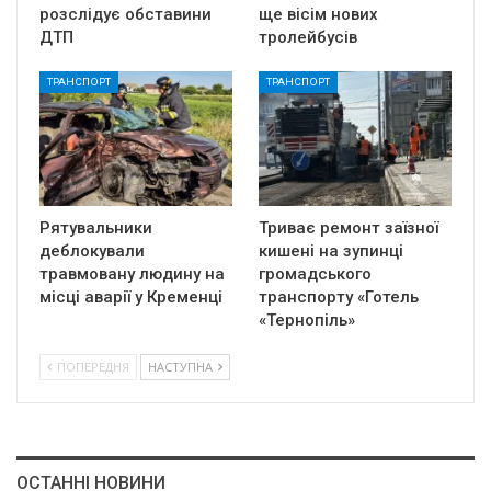
розслідує обставини
ще вісім нових
ДТП
тролейбусів
ТРАНСПОРТ
ТРАНСПОРТ
Рятувальники
Триває ремонт заїзної
деблокували
кишені на зупинці
травмовану людину на
громадського
місці аварії у Кременці
транспорту «Готель
«Тернопіль»
ПОПЕРЕДНЯ
НАСТУПНА
ОСТАННІ НОВИНИ