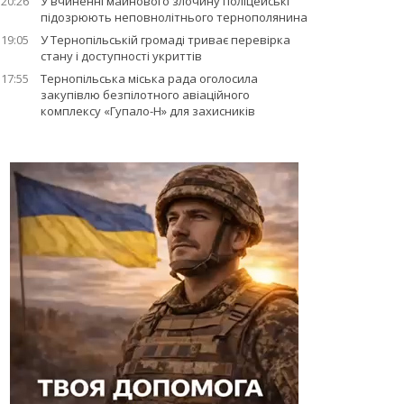
20:26
У вчиненні майнового злочину поліцейські
підозрюють неповнолітнього тернополянина
19:05
У Тернопільській громаді триває перевірка
стану і доступності укриттів
17:55
Тернопільська міська рада оголосила
закупівлю безпілотного авіаційного
комплексу «Гупало-Н» для захисників