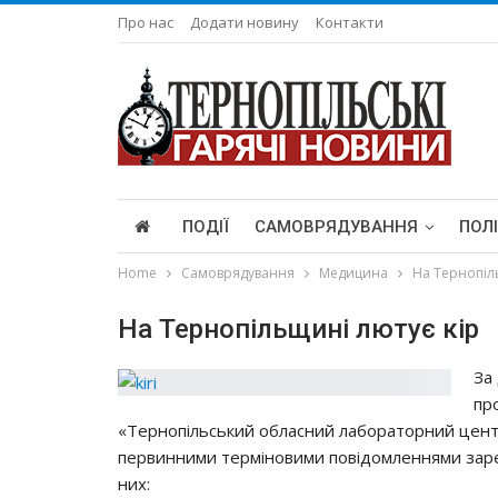
Про нас
Додати новину
Контакти
ПОДІЇ
САМОВРЯДУВАННЯ
ПОЛ
Home
Самоврядування
Медицина
На Тернопіл
На Тернопільщині лютує кір
За
пр
«Тернопільський обласний лабораторний центр 
первинними терміновими повідомленнями зареє
них: