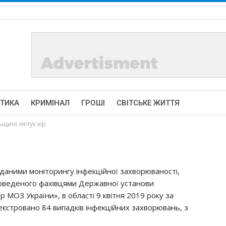
ІТИКА
КРИМІНАЛ
ГРОШІ
СВІТСЬКЕ ЖИТТЯ
ьщині лютує кір
 даними моніторингу інфекційної захворюваності,
оведеного фахівцями Державної установи
МОЗ України», в області 9 квітня 2019 року за
стровано 84 випадків інфекційних захворювань, з