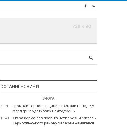
ОСТАННІ НОВИНИ
ВЧОРА
20:20
Громади Тернопільщини отримали понад 6,5
млрд грн податкових надходжень
18:41
Сів за кермо без прав та нетверезий: житель
Тернопільського району хабарем намагався