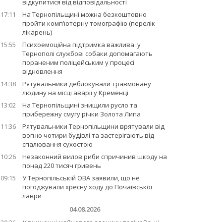
відкупитися від відповідальності
17:11
На Тернопільщині можна безкоштовно
пройти комп’ютерну томографію (перелік
лікарень)
15:55
Психоемоційна підтримка важлива: у
Тернополі службові собаки допомагають
пораненим поліцейським у процесі
відновлення
14:38
Рятувальники деблокували травмовану
людину на місці аварії у Кременці
13:02
На Тернопільщині знищили русло та
прибережну смугу річки Золота Липа
11:36
Рятувальники Тернопільщини врятували від
вогню чотири будівлі та застерігають від
спалювання сухостою
10:26
Незаконний вилов риби спричинив шкоду на
понад 220 тисяч гривень
09:15
У Тернопільській ОВА заявили, що не
погоджували хресну ходу до Почаївської
лаври
04.08.2026