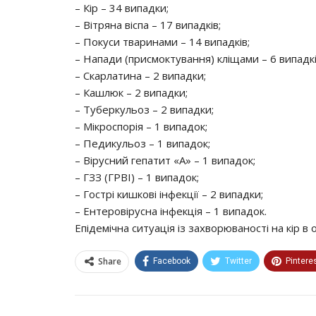
– Кір – 34 випадки;
– Вітряна віспа – 17 випадків;
– Покуси тваринами – 14 випадків;
– Напади (присмоктування) кліщами – 6 випадкі
– Скарлатина – 2 випадки;
– Кашлюк – 2 випадки;
– Туберкульоз – 2 випадки;
– Мікроспорія – 1 випадок;
– Педикульоз – 1 випадок;
– Вірусний гепатит «А» – 1 випадок;
– ГЗЗ (ГРВІ) – 1 випадок;
– Гострі кишкові інфекції – 2 випадки;
– Ентеровірусна інфекція – 1 випадок.
Епідемічна ситуація із захворюваності на кір в 
Share
Facebook
Twitter
Pintere