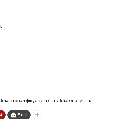
в;
області кваліфікується як неблагополучна.
st
Email