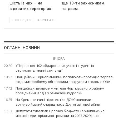
шість із них — на
ще 13-ти захисникам
відкритих територіях
та двом…
ПОПЕРЕДНЯ
НАСТУПНА
ОСТАННІ НОВИНИ
ВЧОРА
20:20
У Тернополі 102 обдарованих учнів і студентів
отримають іменні стипендії
18:52
Поліцейські Тернопільщини посилюють протидію торгівлі
людьми: проблему обговорили за круглим столом в ОВА
17:42
Поліцейські виявили у жителя Чортківського району
посвідчення водія з ознаками підробки
16:25
На Кременеччині піротехніки ДСНС знищили
артилерійський снаряд часів Другої світової війни
15:03
Депутати схвалили Прогноз бюджету Тернопільської
міської територіальної громади на 2027-2029 роки