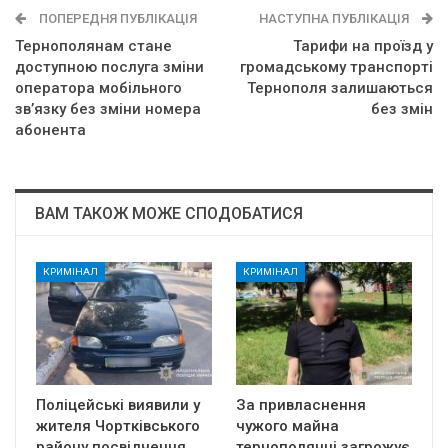
ПОПЕРЕДНЯ ПУБЛІКАЦІЯ
НАСТУПНА ПУБЛІКАЦІЯ
Тернополянам стане
Тарифи на проїзд у
доступною послуга зміни
громадському транспорті
оператора мобільного
Тернополя залишаються
зв’язку без зміни номера
без змін
абонента
ВАМ ТАКОЖ МОЖЕ СПОДОБАТИСЯ
КРИМІНАЛ
КРИМІНАЛ
Поліцейські виявили у
За привласнення
жителя Чортківського
чужого майна
району посвідчення
тернополянці загрожує