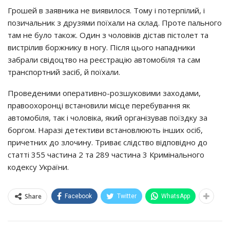
Грошей в заявника не виявилося. Тому і потерпілий, і
позичальник з друзями поїхали на склад. Проте пального
там не було також. Один з чоловіків дістав пістолет та
вистрілив боржнику в ногу. Після цього нападники
забрали свідоцтво на реєстрацію автомобіля та сам
транспортний засіб, й поїхали.
Проведеними оперативно-розшуковими заходами,
правоохоронці встановили місце перебування як
автомобіля, так і чоловіка, який організував поїздку за
боргом. Наразі детективи встановлюють інших осіб,
причетних до злочину. Триває слідство відповідно до
статті 355 частина 2 та 289 частина 3 Кримінального
кодексу України.
Share
Facebook
Twitter
WhatsApp