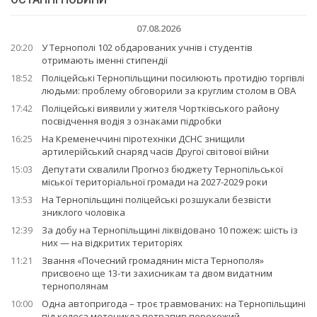
07.08.2026
20:20
У Тернополі 102 обдарованих учнів і студентів
отримають іменні стипендії
18:52
Поліцейські Тернопільщини посилюють протидію торгівлі
людьми: проблему обговорили за круглим столом в ОВА
17:42
Поліцейські виявили у жителя Чортківського району
посвідчення водія з ознаками підробки
16:25
На Кременеччині піротехніки ДСНС знищили
артилерійський снаряд часів Другої світової війни
15:03
Депутати схвалили Прогноз бюджету Тернопільської
міської територіальної громади на 2027-2029 роки
13:53
На Тернопільщині поліцейські розшукали безвісти
зниклого чоловіка
12:39
За добу на Тернопільщині ліквідовано 10 пожеж: шість із
них — на відкритих територіях
11:21
Звання «Почесний громадянин міста Тернополя»
присвоєно ще 13-ти захисникам та двом видатним
тернополянам
10:00
Одна автопригода – троє травмованих: на Тернопільщині
під колеса мотоцикла потрапив перехожий