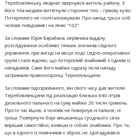
Теребовлянську лікарню звернувся житель району. З
його тіла медики витягнули стороннє тіло – гумову кулю.
Потерпілого не госпіталізовували. Про напад трьох осіб
чоловік повідомив і на лінію “102”.
За словами Юрія Барабана, керівника відділу
розслідування особливо тяжких злочинів слідчого
управління, при виїзді на місце події слідчо-оперативної
групи стало відомо, що потерпілий знайомий з одним із
нападників. Саме його майже одразу після нападу
затримали правоохоронці Тернопільщини.
За словами підозрюваного, він свого часу дав жителю
Теребовлянщини під реалізацію близько 640 літрів
дизельного пального на суму майже 20 тисяч гривень.
Проте час йшов, а чоловік не повернув ні пальне, ні
гроші. Повернути борг мешканець сусіднього села
вирішив самостійно, взявши із собою знайомих. Про те,
що в одного із помічників є зброя, не здогадувався.