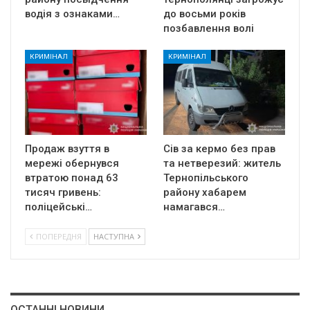
водія з ознаками…
до восьми років
позбавлення волі
КРИМІНАЛ
КРИМІНАЛ
Продаж взуття в
Сів за кермо без прав
мережі обернувся
та нетверезий: житель
втратою понад 63
Тернопільського
тисяч гривень:
району хабарем
поліцейські…
намагався…
ПОПЕРЕДНЯ
НАСТУПНА
ОСТАННІ НОВИНИ