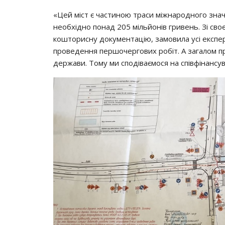
«Цей міст є частиною траси міжнародного знач
необхідно понад 205 мільйонів гривень. Зі сво
кошторисну документацію, замовила усі експер
проведення першочергових робіт. А загалом п
держави. Тому ми сподіваємося на співфінансу