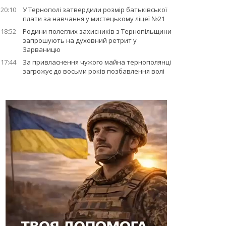
20:10
У Тернополі затвердили розмір батьківської
плати за навчання у мистецькому ліцеї №21
18:52
Родини полеглих захисників з Тернопільщини
запрошують на духовний ретрит у
Зарваницю
17:44
За привласнення чужого майна тернополянці
загрожує до восьми років позбавлення волі