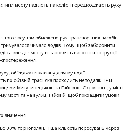
частини мосту падають на колію і перешкоджають руху
і з того часу там обмежено рух транспортних засобів
дотримувалося чимало водіїв. Тому, щоб заборонити
ді та виїзді з мосту встановлять висотні конструкції
оспостереження.
ху, об’їжджати вказану ділянку водії
ь по об’їзній трасі, яка проходить неподалік ТРЦ
лицями Микулинецькою та Гайовою. Окрім того, у місті
му мості та на вулиці Гайовій, щоб покращити умови
го значення
ше 30% тернополян. Інша кількість пересувань через