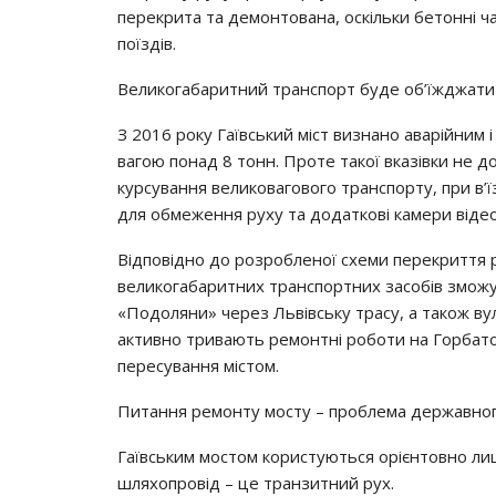
перекрита та демонтована, оскільки бетонні 
поїздів.
Великогабаритний транспорт буде об’їжджати
З 2016 року Гаївський міст визнано аварійним 
вагою понад 8 тонн. Проте такої вказівки не 
курсування великовагового транспорту, при в’їз
для обмеження руху та додаткові камери віде
Відповідно до розробленої схеми перекриття ру
великогабаритних транспортних засобів зможут
«Подоляни» через Львівську трасу, а також ву
активно тривають ремонтні роботи на Горбато
пересування містом.
Питання ремонту мосту – проблема державно
Гаївським мостом користуються орієнтовно ли
шляхопровід – це транзитний рух.