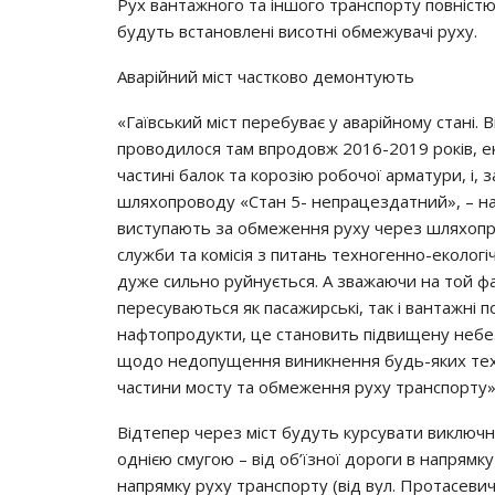
Рух вантажного та іншого транспорту повністю о
будуть встановлені висотні обмежувачі руху.
Аварійний міст частково демонтують
«Гаївський міст перебуває у аварійному стані.
проводилося там впродовж 2016-2019 років, е
частині балок та корозію робочої арматури, і, 
шляхопроводу «Стан 5- непрацездатний», – на
виступають за обмеження руху через шляхопрові
служби та комісія з питань техногенно-екологіч
дуже сильно руйнується. А зважаючи на той фа
пересуваються як пасажирські, так і вантажні п
нафтопродукти, це становить підвищену небе
щодо недопущення виникнення будь-яких техн
частини мосту та обмеження руху транспорту»
Відтепер через міст будуть курсувати виключн
однією смугою – від об’їзної дороги в напрямк
напрямку руху транспорту (від вул. Протасевич