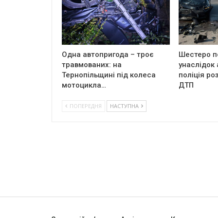
Одна автопригода – троє
Шестеро п
травмованих: на
унаслідок 
Тернопільщині під колеса
поліція ро
мотоцикла…
ДТП
ПОПЕРЕДНЯ
НАСТУПНА