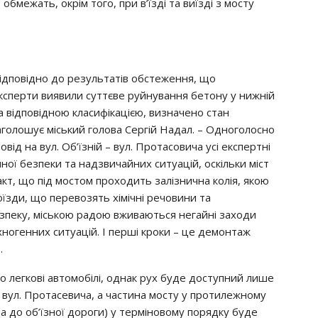
бмежать, окрім того, при в’їзді та виїзді з мосту
 Відповідно до результатів обстеження, що
ксперти виявили суттєве руйнування бетону у нижній
за відповідною класифікацією, визначено стан
голошує міський голова Сергій Надал. – Одноголосно
д на вул. Об’їзній – вул. Протасовича усі експертні
ної безпеки та надзвичайних ситуацій, оскільки міст
кт, що під мостом проходить залізнична колія, якою
оїзди, що перевозять хімічні речовини та
зпеку, міською радою вживаються негайні заходи
огенних ситуацій. І перші кроки – це демонтаж
.
о легкові автомобілі, однак рух буде доступний лише
у вул. Протасевича, а частина мосту у протилежному
а до об’їзної дороги) у терміновому порядку буде