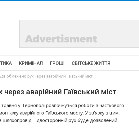
ІТИКА
КРИМІНАЛ
ГРОШІ
СВІТСЬКЕ ЖИТТЯ
буде обмежено рух через аварійний Гаївський міст
 через аварійний Гаївський міст
1 травня у Тернополі розпочнуться роботи з часткового
монтажу аварійного Гаївського мосту. У зв’язку з цим,
з шляхопровід – двосторонній рух буде дозволений