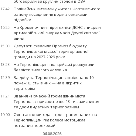
обговорили за круглим столом в ОВА
17:42
Поліцейські виявили у жителя Чортківського
району посвідчення водія з ознаками
підробки
16:25
На Кременеччині піротехніки ДСНС знищили
артилерійський снаряд часів Другої світової
війни
15:03
Депутати схвалили Прогноз бюджету
Тернопільської міської територіальної
громади на 2027-2029 роки
13:53
На Тернопільщині поліцейські розшукали
безвісти зниклого чоловіка
12:39
За добу на Тернопільщині ліквідовано 10
пожеж: шість із них — на відкритих
територіях
11:21
Звання «Почесний громадянин міста
Тернополя» присвоєно ще 13-ти захисникам
та двом видатним тернополянам
10:00
Одна автопригода – троє травмованих: на
Тернопільщині під колеса мотоцикла
потрапив перехожий
06.08.2026