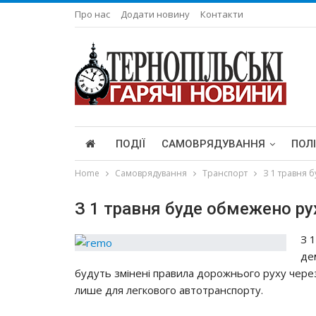
Про нас
Додати новину
Контакти
ПОДІЇ
САМОВРЯДУВАННЯ
ПОЛ
Home
Самоврядування
Транспорт
З 1 травня 
З 1 травня буде обмежено рух
З 
де
будуть змінені правила дорожнього руху чере
лише для легкового автотранспорту.