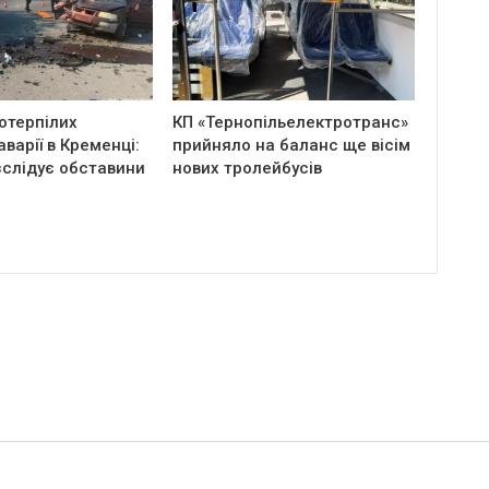
отерпілих
КП «Тернопільелектротранс»
аварії в Кременці:
прийняло на баланс ще вісім
зслідує обставини
нових тролейбусів