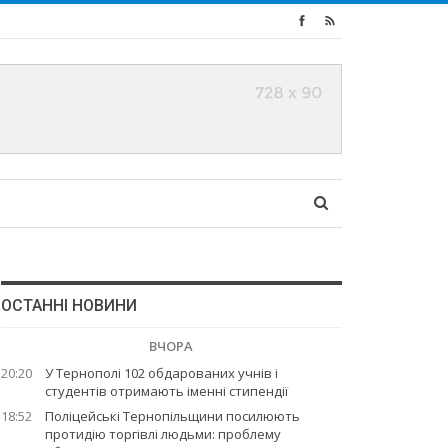
ОСТАННІ НОВИНИ
ВЧОРА
20:20
У Тернополі 102 обдарованих учнів і
студентів отримають іменні стипендії
18:52
Поліцейські Тернопільщини посилюють
протидію торгівлі людьми: проблему