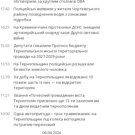
обговорили за круглим столом в ОВА
17:42
Поліцейські виявили у жителя Чортківського
району посвідчення водія з ознаками
підробки
16:25
На Кременеччині піротехніки ДСНС знищили
артилерійський снаряд часів Другої світової
війни
15:03
Депутати схвалили Прогноз бюджету
Тернопільської міської територіальної
громади на 2027-2029 роки
13:53
На Тернопільщині поліцейські розшукали
безвісти зниклого чоловіка
12:39
За добу на Тернопільщині ліквідовано 10
пожеж: шість із них — на відкритих
територіях
11:21
Звання «Почесний громадянин міста
Тернополя» присвоєно ще 13-ти захисникам
та двом видатним тернополянам
10:00
Одна автопригода – троє травмованих: на
Тернопільщині під колеса мотоцикла
потрапив перехожий
06.08.2026