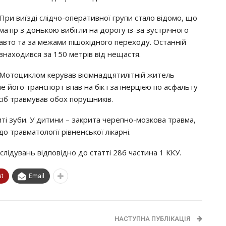
При виїзді слідчо-оперативної групи стало відомо, що
матір з донькою вибігли на дорогу із-за зустрічного
авто та за межами пішохідного переходу. Останній
знаходився за 150 метрів від нещастя.
Мотоциклом керував вісімнадцятилітній житель
 його транспорт впав на бік і за інерцією по асфальту
сіб травмував обох порушників.
биті зуби. У дитини – закрита черепно-мозкова травма,
о травматології рівненської лікарні.
лідувань відповідно до статті 286 частина 1 ККУ.
st
Email
НАСТУПНА ПУБЛІКАЦІЯ