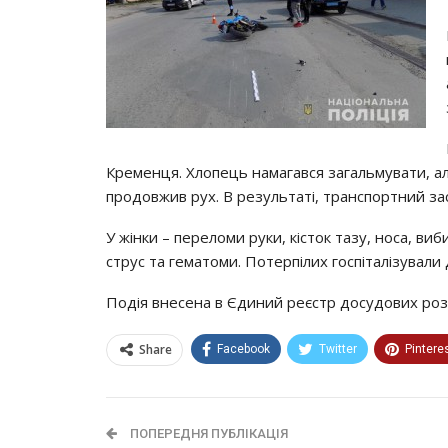
Кременця. Хлопець намагався загальмувати, але
продовжив рух. В результаті, транспортний за
У жінки – переломи руки, кісток тазу, носа, ви
струс та гематоми. Потерпілих госпіталізували д
Подія внесена в Єдиний реєстр досудових розс
Share
Facebook
Twitter
Pintere
ПОПЕРЕДНЯ ПУБЛІКАЦІЯ