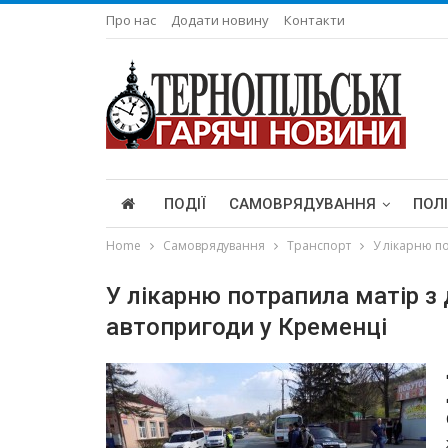
Про нас
Додати новину
Контакти
ПОДІЇ
САМОВРЯДУВАННЯ
ПОЛ
Home
Самоврядування
Транспорт
У лікарню п
У лікарню потрапила матір з
автопригоди у Кременці