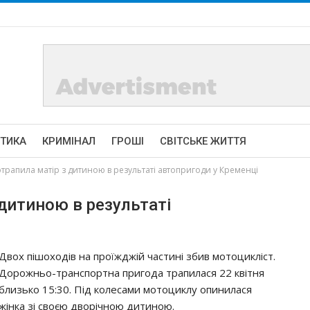
ІТИКА
КРИМІНАЛ
ГРОШІ
СВІТСЬКЕ ЖИТТЯ
отрапила матір з дитиною в результаті автопригоди у Кременці
 дитиною в результаті
Двох пішоходів на проїжджій частині збив мотоцикліст.
Дорожньо-транспортна пригода трапилася 22 квітня
близько 15:30. Під колесами мотоциклу опинилася
жінка зі своєю дворічною дитиною.