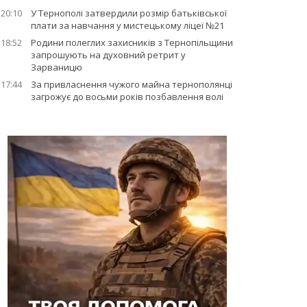
20:10
У Тернополі затвердили розмір батьківської
плати за навчання у мистецькому ліцеї №21
18:52
Родини полеглих захисників з Тернопільщини
запрошують на духовний ретрит у
Зарваницю
17:44
За привласнення чужого майна тернополянці
загрожує до восьми років позбавлення волі