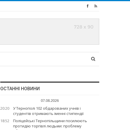
ОСТАННІ НОВИНИ
07.08.2026
20:20
У Тернополі 102 обдарованих учнів і
студентів отримають іменні стипендії
18:52
Поліцейські Тернопільщини посилюють
протидію торгівлі людьми: проблему