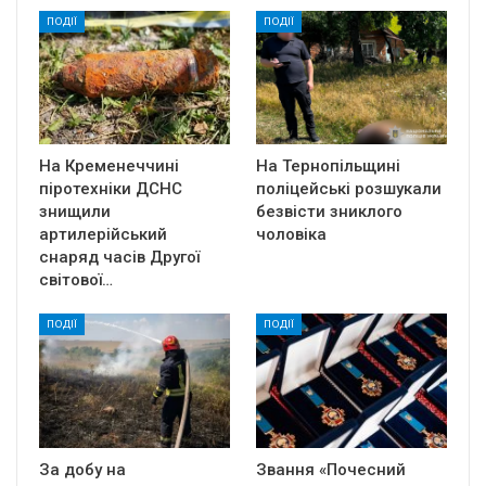
ПОДІЇ
ПОДІЇ
На Кременеччині
На Тернопільщині
піротехніки ДСНС
поліцейські розшукали
знищили
безвісти зниклого
артилерійський
чоловіка
снаряд часів Другої
світової…
ПОДІЇ
ПОДІЇ
За добу на
Звання «Почесний