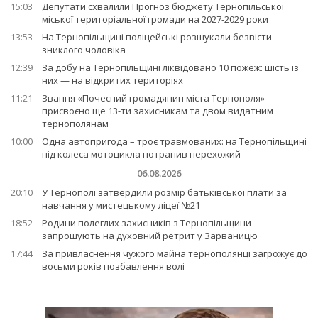
15:03
Депутати схвалили Прогноз бюджету Тернопільської
міської територіальної громади на 2027-2029 роки
13:53
На Тернопільщині поліцейські розшукали безвісти
зниклого чоловіка
12:39
За добу на Тернопільщині ліквідовано 10 пожеж: шість із
них — на відкритих територіях
11:21
Звання «Почесний громадянин міста Тернополя»
присвоєно ще 13-ти захисникам та двом видатним
тернополянам
10:00
Одна автопригода – троє травмованих: на Тернопільщині
під колеса мотоцикла потрапив перехожий
06.08.2026
20:10
У Тернополі затвердили розмір батьківської плати за
навчання у мистецькому ліцеї №21
18:52
Родини полеглих захисників з Тернопільщини
запрошують на духовний ретрит у Зарваницю
17:44
За привласнення чужого майна тернополянці загрожує до
восьми років позбавлення волі