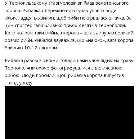
У Тернопільському ставі чоловік впіймав велетенського
коропа. Рибалка обережно витягував улов із води
кільканадцять хвилин, щоб риби не зірвалася з гачка. За
цим спостерігали близько трьох десятків тернополян.
Коли чоловік таки впіймав коропа – всіх здивував великий
розмір риби. Рибалка зауважив, що «на око», вага коропа
близько 10-12 кілограм.
Рибалка разом зі своїми товаришами улов відніс на траву.
Тернополяни охоче фотографувалися з величезною
рибою. Люди просили, щоб рибалка коропа випустив
назад уводу.