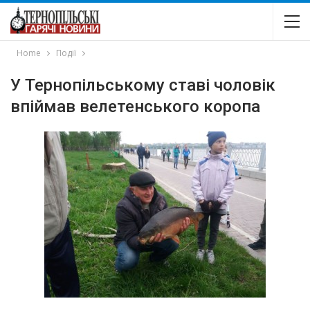
Home
Події
У Тернопільському ставі чоловік
впіймав велетенського коропа