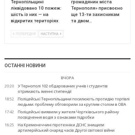
Тернопільщині
громадянин міста
ліквідовано 10 пожеж:
Тернополя» присвоєно
шість із них — на
ще 13-ти захисникам
відкритих територіях
та двом…
ПОПЕРЕДНЯ
НАСТУПНА
ОСТАННІ НОВИНИ
ВЧОРА
20:20
У Тернополі 102 обдарованих учнів і студентів
отримають іменні стипендії
18:52
Поліцейські Тернопільщини посилюють протидію торгівлі
людьми: проблему обговорили за круглим столом в ОВА
17:42
Поліцейські виявили у жителя Чортківського району
посвідчення водія з ознаками підробки
16:25
На Кременеччині піротехніки ДСНС знищили
артилерійський снаряд часів Другої світової війни