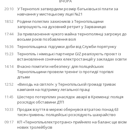
ВЧОРА
20:10
У Тернополі затвердили розмір батьківської плати за
навчання у мистецькому ліцеї №21
18:52
Родини полеглих захисників з Тернопільщини
запрошують на духовний ретрит у Зарваницю
17:44
За привласнення чужого майна тернополянці загрожує до
восьми років позбавлення волі
16:36
Тернопільщина: підсумки доби від Служби порятунку
15:23
Тернопіль і німецькі партнери GIZ реалізують проєкт із
встановлення сонячних електростанцій у закладах освіти
14:14
Вчасно помітити небезпеку: для поліцейських
Тернопільщини провели тренінг із протидії торгівлі
дітьми
12:52
«Виходь на світло!»: у Тернопільській громаді триває
кампанія на підтримку легальної праці
11:45
Шестеро потерпілих унаслідок аварії в Кременці: поліція
розслідує обставини ДТП
10:33
Продаж взуття в мережі обернувся втратою понад 63
тисяч гривень: поліцейські розслідують шахрайство
09:17
КП «Тернопільелектротранс» прийняло на баланс ще вісім
нових тролейбусів