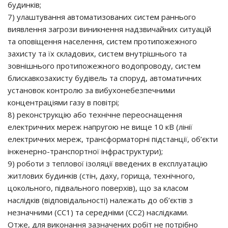
будинків;
7) улаштування автоматизованих систем раннього
виявлення загрози виникнення надзвичайних ситуацій
та оповіщення населення, систем протипожежного
захисту та їх складових, систем внутрішнього та
зовнішнього протипожежного водопроводу, систем
блискавкозахисту будівель та споруд, автоматичних
установок контролю за вибухонебезпечними
концентраціями газу в повітрі;
8) реконструкцію або технічне переоснащення
електричних мереж напругою не вище 10 кВ (лінії
електричних мереж, трансформаторні підстанції, об’єкти
інженерно-транспортної інфраструктури);
9) роботи з теплової ізоляції введених в експлуатацію
житлових будинків (стін, даху, горища, технічного,
цокольного, підвального поверхів), що за класом
наслідків (відповідальності) належать до об’єктів з
незначними (СС1) та середніми (СС2) наслідками.
Отже, для виконання зазначених робіт не потрібно