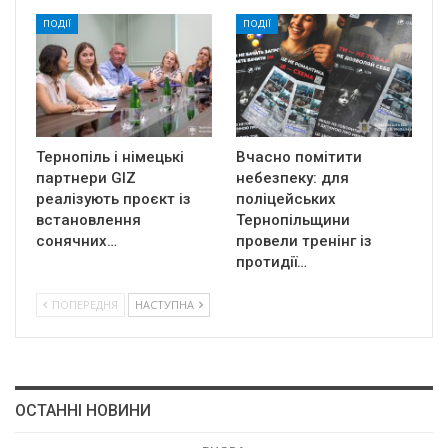
ПОДІЇ
ПОДІЇ
Тернопіль і німецькі
Вчасно помітити
партнери GIZ
небезпеку: для
реалізують проєкт із
поліцейських
встановлення
Тернопільщини
сонячних…
провели тренінг із
протидії…
ПОПЕРЕДНЯ
НАСТУПНА
ОСТАННІ НОВИНИ