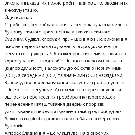
виконанні вказаних нижче робіт і, відповідно, вводити їх
в експлуатацію.
Йдеться про:
1) роботи з переобладнання та перепланування жилого
будинку і жилого приміщення, а також нежилого
будинку, будівлі, споруди, приміщення в них, виконання
яких не передбачає втручання в огороджувальні та
несучі конструкції та/або інженерні системи загального
користування, – щодо об’єктів, що за класом наслідків
(відповідальності) належать до об’єктів з незначними
(СС1), з середніми (СС2) та значними (СС3) наслідками.
Зазначу, що перепланування стосується розташування
стін, які не є несучими. До елементів перепланування
відносять перенесення і розбирання перегородок;
перенесення і влаштування дверних прорізів;
улаштування і переустаткування тамбурів; прибудова
балконів на рівні перших поверхів багатоповерхових
будинків
А переобладнання – це улаштування в окремих