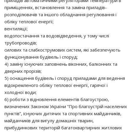
приладів автоматичними регуляторами температури в
приміщеннях, встановлення та заміна приладів-
розподілювачів та іншого обладнання регулювання і
обліку теплової енергії;
вентиляції;
водопостачання та водовідведення, у тому числі
трубопроводів;
силових та слабкострумових систем, які забезпечують
функціонування будівель і споруд;
4) заміну існуючих заповнень віконних, балконних та
дверних прорізів;
5) оснащення будівель і споруд приладами для ведення
відокремленого обліку теплової енергії, гарячої і
холодної води;
6) роботи з відновлення елементів благоустрою,
визначених Законом України “Про благоустрій населених
пунктів”, існуючих дитячих та спортивних майданчиків,
майданчиків для вигулу домашніх тварин,
прибудинкових територій багатоквартирних житлових