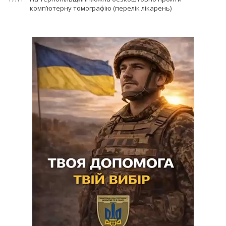
комп’ютерну томографію (перелік лікарень)