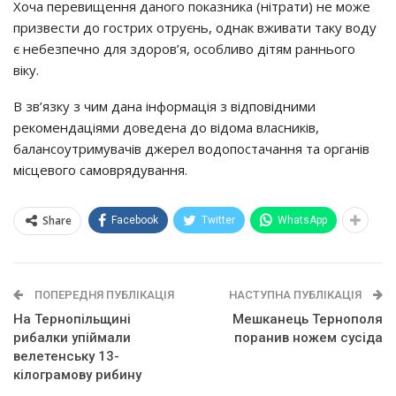
Хоча перевищення даного показника (нітрати) не може
призвести до гострих отруєнь, однак вживати таку воду
є небезпечно для здоров’я, особливо дітям раннього
віку.
В зв’язку з чим дана інформація з відповідними
рекомендаціями доведена до відома власників,
балансоутримувачів джерел водопостачання та органів
місцевого самоврядування.
Share
Facebook
Twitter
WhatsApp
ПОПЕРЕДНЯ ПУБЛІКАЦІЯ
НАСТУПНА ПУБЛІКАЦІЯ
На Тернопільщині
Мешканець Тернополя
рибалки упіймали
поранив ножем сусіда
велетенську 13-
кілограмову рибину