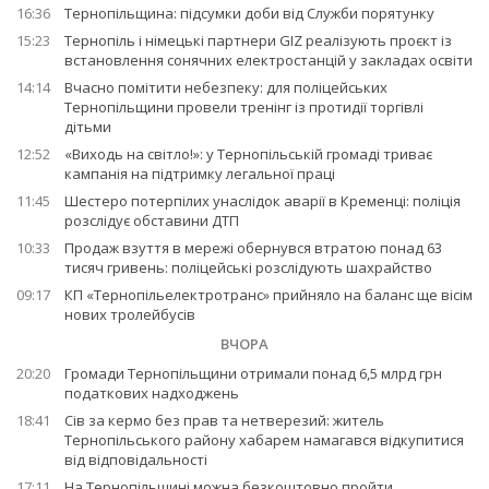
16:36
Тернопільщина: підсумки доби від Служби порятунку
15:23
Тернопіль і німецькі партнери GIZ реалізують проєкт із
встановлення сонячних електростанцій у закладах освіти
14:14
Вчасно помітити небезпеку: для поліцейських
Тернопільщини провели тренінг із протидії торгівлі
дітьми
12:52
«Виходь на світло!»: у Тернопільській громаді триває
кампанія на підтримку легальної праці
11:45
Шестеро потерпілих унаслідок аварії в Кременці: поліція
розслідує обставини ДТП
10:33
Продаж взуття в мережі обернувся втратою понад 63
тисяч гривень: поліцейські розслідують шахрайство
09:17
КП «Тернопільелектротранс» прийняло на баланс ще вісім
нових тролейбусів
ВЧОРА
20:20
Громади Тернопільщини отримали понад 6,5 млрд грн
податкових надходжень
18:41
Сів за кермо без прав та нетверезий: житель
Тернопільського району хабарем намагався відкупитися
від відповідальності
17:11
На Тернопільщині можна безкоштовно пройти