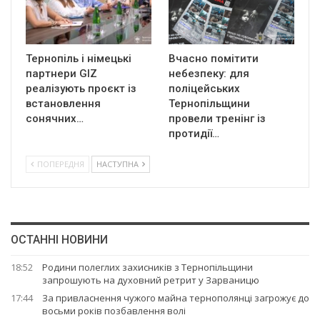
Тернопіль і німецькі
Вчасно помітити
партнери GIZ
небезпеку: для
реалізують проєкт із
поліцейських
встановлення
Тернопільщини
сонячних…
провели тренінг із
протидії…
ПОПЕРЕДНЯ
НАСТУПНА
ОСТАННІ НОВИНИ
18:52
Родини полеглих захисників з Тернопільщини
запрошують на духовний ретрит у Зарваницю
17:44
За привласнення чужого майна тернополянці загрожує до
восьми років позбавлення волі