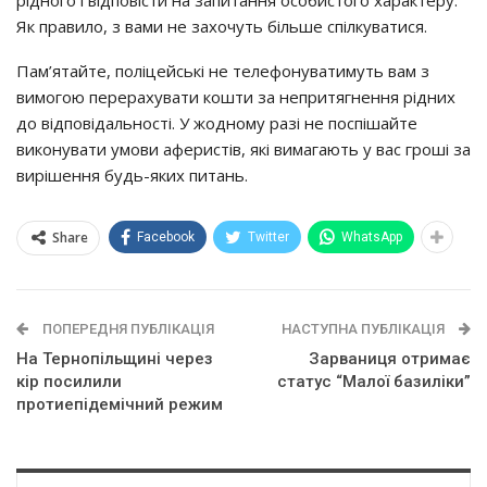
рідного і відповісти на запитання особистого характеру.
Як правило, з вами не захочуть більше спілкуватися.
Пам’ятайте, поліцейські не телефонуватимуть вам з
вимогою перерахувати кошти за непритягнення рідних
до відповідальності. У жодному разі не поспішайте
виконувати умови аферистів, які вимагають у вас гроші за
вирішення будь-яких питань.
Share
Facebook
Twitter
WhatsApp
ПОПЕРЕДНЯ ПУБЛІКАЦІЯ
НАСТУПНА ПУБЛІКАЦІЯ
На Тернопільщині через
Зарваниця отримає
кір посилили
статус “Малої базиліки”
протиепідемічний режим