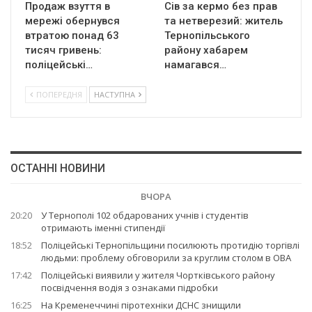
Продаж взуття в
Сів за кермо без прав
мережі обернувся
та нетверезий: житель
втратою понад 63
Тернопільського
тисяч гривень:
району хабарем
поліцейські…
намагався…
ПОПЕРЕДНЯ
НАСТУПНА
ОСТАННІ НОВИНИ
ВЧОРА
20:20
У Тернополі 102 обдарованих учнів і студентів
отримають іменні стипендії
18:52
Поліцейські Тернопільщини посилюють протидію торгівлі
людьми: проблему обговорили за круглим столом в ОВА
17:42
Поліцейські виявили у жителя Чортківського району
посвідчення водія з ознаками підробки
16:25
На Кременеччині піротехніки ДСНС знищили