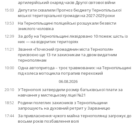
артилерійський снаряд часів Другої світової війни
15:03
Депутати схвалили Прогноз бюджету Тернопільської
міської територіальної громади на 2027-2029 роки
13:53
На Тернопільщині поліцейські розшукали безвісти
зниклого чоловіка
12:39
За добу на Тернопільщині ліквідовано 10 пожеж: шість із
них — на відкритих територіях
11:21
Звання «Почесний громадянин міста Тернополя»
присвоєно ще 13-ти захисникам та двом видатним
тернополянам
10:00
Одна автопригода – троє травмованих: на Тернопільщині
під колеса мотоцикла потрапив перехожий
06.08.2026
20:10
У Тернополі затвердили розмір батьківської плати за
навчання у мистецькому ліцеї №21
18:52
Родини полеглих захисників з Тернопільщини
запрошують на духовний ретрит у Зарваницю
17:44
За привласнення чужого майна тернополянці загрожує до
восьми років позбавлення волі