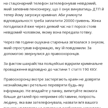
на стаціонарний телефон зателефонував невідомий,
який запевнив пенсіонерку, що її онук винуватиць ДТП й
тепер йому загрожує кримінал. Аби уникнути
відповідальності треба заплатити 20000 гривень. Жінка
погодилася й вже через деякий час на її порозі стояв
невідомий чоловіком, якому вона передала готівку.
Через пів години ошукана старенька зв’язалася з онуком,
який спростував інформацію, яку їй повідомили. За
допомогою звернулися до правоохоронців.
За фактом шахрайства поліцейські відкрили кримінальне
провадження відповідно до частини 1 статті 190 ККУ.
Правоохоронці вкотре застерігають краян не довіряти
незнайомцям і ретельно перевіряти будь-яку
інформацію. Не впадайте у паніку, випитуйте якомога
більше деталей про неприємні обставини, попросіть
людину, яка вам зателефонувала, назвати ім’я вашого