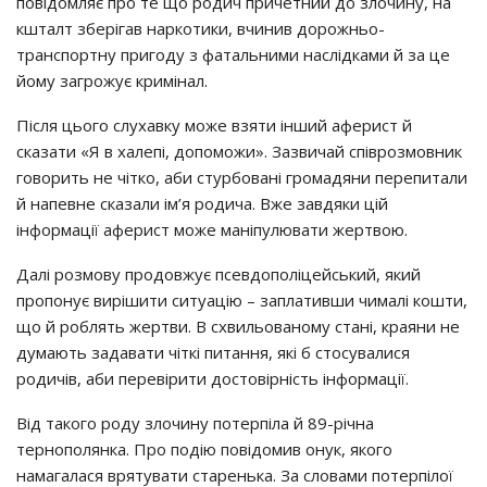
повідомляє про те що родич причетний до злочину, на
кшталт зберігав наркотики, вчинив дорожньо-
транспортну пригоду з фатальними наслідками й за це
йому загрожує кримінал.
Після цього слухавку може взяти інший аферист й
сказати «Я в халепі, допоможи». Зазвичай співрозмовник
говорить не чітко, аби стурбовані громадяни перепитали
й напевне сказали ім’я родича. Вже завдяки цій
інформації аферист може маніпулювати жертвою.
Далі розмову продовжує псевдополіцейський, який
пропонує вирішити ситуацію – заплативши чималі кошти,
що й роблять жертви. В схвильованому стані, краяни не
думають задавати чіткі питання, які б стосувалися
родичів, аби перевірити достовірність інформації.
Від такого роду злочину потерпіла й 89-річна
тернополянка. Про подію повідомив онук, якого
намагалася врятувати старенька. За словами потерпілої