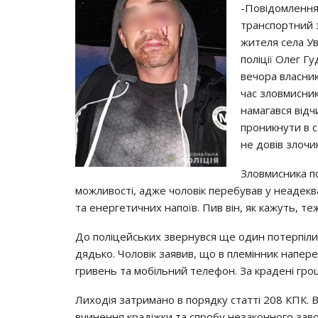
-Повідомлення
транспортний з
жителя села Ув
поліції Олег Г
вечора власник
час зловмисник
намагався від
проникнути в с
не довів злоч
Зловмисника по
можливості, адже чоловік перебував у неадекв
та енергетичних напоїв. Пив він, як кажуть, теж
До поліцейських звернувся ще один потерпілий
дядько. Чоловік заявив, що в племінник напер
гривень та мобільний телефон. За крадені грош
Лиходія затримано в порядку статті 208 КПК. 
вчинення крадіжки та спробу незаконного зав