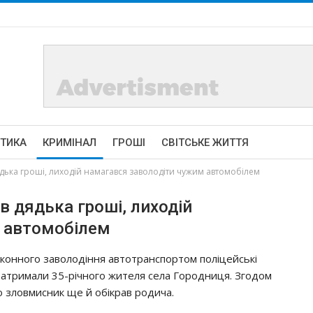
ІТИКА
КРИМІНАЛ
ГРОШІ
СВІТСЬКЕ ЖИТТЯ
дька гроші, лиходій намагався заволодіти чужим автомобілем
в дядька гроші, лиходій
м автомобілем
аконного заволодіння автотранспортом поліцейські
атримали 35-річного жителя села Городниця. Згодом
о зловмисник ще й обікрав родича.