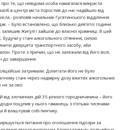
 про те, що невідома особа намагалася викрасти
асіб в центрі міста Хоростків до нас надійшло від
исла.- розповів начальник Гусятинського відділення
удак. – Було встановлено, що близько дев’ятої години
 залишив Жигулі і зайшов до власної крамниці. В цей
, будучи у стані алкогольного сп’яніння, силою
чинити дверцята транспортного засобу, аби
алон. Проте з причин, що не залежали від його волі,
ин до завершення.
ліцейські затримали. Допитати його не було
атному стані через надмірну дозу вжитих алкогольних
 не за свої.
 від злочинних дій 35-річного городничанина – його
едодні поцупив у нього гаманець з п’ятьма тисячами
і й влаштував собі пиятику.
Вирішується питання про оголошення підозри за
олодіння автотранспортом. Клопотатимуть поліцейські