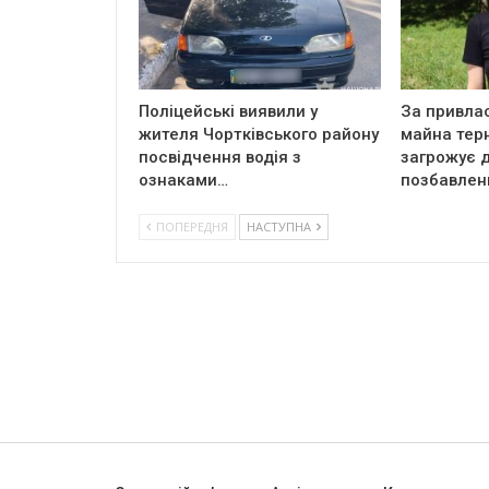
Поліцейські виявили у
За привла
жителя Чортківського району
майна тер
посвідчення водія з
загрожує д
ознаками…
позбавлен
ПОПЕРЕДНЯ
НАСТУПНА