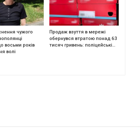
снення чужого
Продаж взуття в мережі
нополянці
обернувся втратою понад 63
о восьми років
тисяч гривень: поліцейські…
ня волі