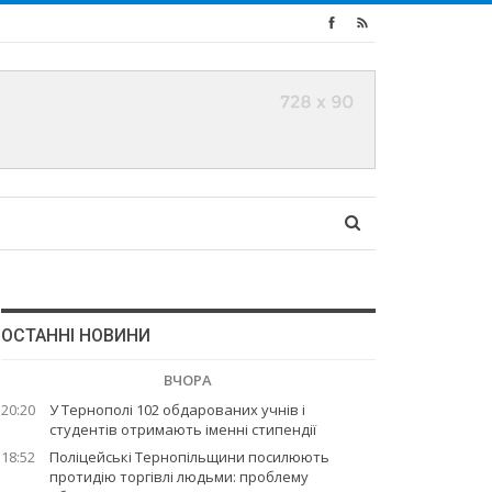
ОСТАННІ НОВИНИ
ВЧОРА
20:20
У Тернополі 102 обдарованих учнів і
студентів отримають іменні стипендії
18:52
Поліцейські Тернопільщини посилюють
протидію торгівлі людьми: проблему