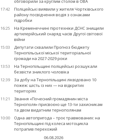
обговорили за круглим столом в ОВА
17:42
Поліцейські виявили у жителя Чортківського
району посвідчення водія з ознаками
підробки
16:25
На Кременеччині піротехніки ДСНС знищили
артилерійський снаряд часів Другої світової
війни
15:03
Депутати схвалили Прогноз бюджету
Тернопільської міської територіальної
громади на 2027-2029 роки
13:53
На Тернопільщині поліцейські розшукали
безвісти зниклого чоловіка
12:39
За добу на Тернопільщині ліквідовано 10
пожеж: шість із них — на відкритих
територіях
11:21
Звання «Почесний громадянин міста
Тернополя» присвоєно ще 13-ти захисникам
та двом видатним тернополянам
10:00
Одна автопригода – троє травмованих: на
Тернопільщині під колеса мотоцикла
потрапив перехожий
06.08.2026