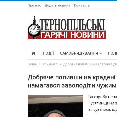
Про нас
Додати новину
Контакти
ПОДІЇ
САМОВРЯДУВАННЯ
ПОЛ
Home
Кримінал
Добряче попивши на крадені в дя
Добряче попивши на крадені 
намагався заволодіти чужи
За спробу нез
Гусятинщини з
з’ясувалося, щ