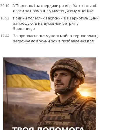
20:10
У Тернополі затвердили розмір батьківської
плати за навчання у мистецькому ліцеї №21
18:52
Родини полеглих захисників з Тернопільщини
запрошують на духовний ретрит у
Зарваницю
17:44
За привласнення чужого майна тернополянці
загрожує до восьми років позбавлення волі