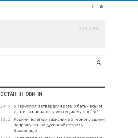
ОСТАННІ НОВИНИ
20:10
У Тернополі затвердили розмір батьківської
плати за навчання у мистецькому ліцеї №21
18:52
Родини полеглих захисників з Тернопільщини
запрошують на духовний ретрит у
Зарваницю