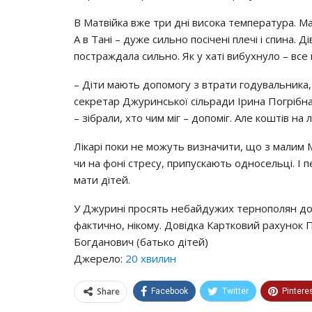
В Матвійка вже три дні висока температура. М
А в Тані – дуже сильно посічені плечі і спина. Ді
постраждала сильно. Як у хаті вибухнуло – все п
– Діти мають допомогу з втрати годувальника, 
секретар Джуринської сільради Ірина Погрібна.
– зібрали, хто чим міг – допоміг. Але коштів на 
Лікарі поки не можуть визначити, що з малим М
чи на фоні стресу, припускають односельці. І 
мати дітей.
У Джурині просять небайдужих тернополян доп
фактично, нікому. Довідка Картковий рахунок
Богданович (батько дітей)
Джерело:
20 хвилин
Share
Facebook
Twitter
Pintere