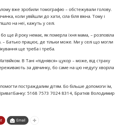
алому вже зробили томографію – обстежували голову.
вчинка, коли увійшли до хати, сіла біля вікна. Тому і
ішло на неї, кажуть у селі.
бо ще й року немає, як померла їхня мама, – розповіла
 – Батько працює, де тільки може. Ми у селі що могли
лікування ще треба і треба.
атвійком. В Тані «піднявся» цукор – може, від страху
переживають за дівчинку, бо саме на цю недугу хворіла
омогти постраждалим дітям. Бо більше допомоги їм,
 ПриватБанку: 5168 7573 7024 8314, Братків Володимир
st
Email