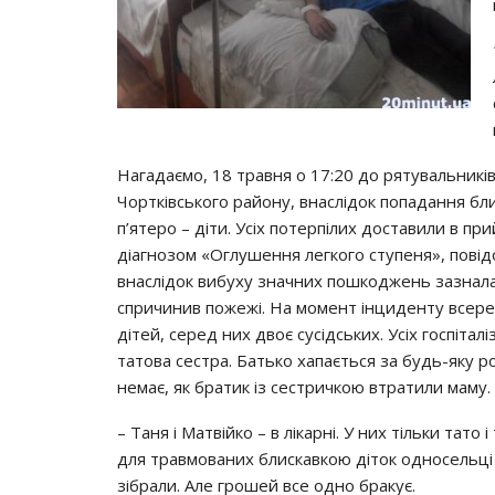
Нагадаємо, 18 травня о 17:20 до рятувальникі
Чортківського району, внаслідок попадання бли
п’ятеро – діти. Усіх потерпілих доставили в п
діагнозом «Оглушення легкого ступеня», повідо
внаслідок вибуху значних пошкоджень зазнала 
спричинив пожежі. На момент інциденту всеред
дітей, серед них двоє сусідських. Усіх госпіталі
татова сестра. Батько хапається за будь-яку ро
немає, як братик із сестричкою втратили маму.
– Таня і Матвійко – в лікарні. У них тільки тато
для травмованих блискавкою діток односельці 
зібрали. Але грошей все одно бракує.