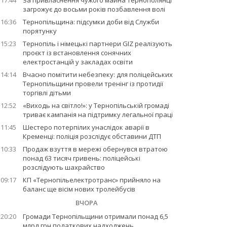
17:44
За привласнення чужого майна тернополянці
загрожує до восьми років позбавлення волі
16:36
Тернопільщина: підсумки доби від Служби
порятунку
15:23
Тернопіль і німецькі партнери GIZ реалізують
проєкт із встановлення сонячних
електростанцій у закладах освіти
14:14
Вчасно помітити небезпеку: для поліцейських
Тернопільщини провели тренінг із протидії
торгівлі дітьми
12:52
«Виходь на світло!»: у Тернопільській громаді
триває кампанія на підтримку легальної праці
11:45
Шестеро потерпілих унаслідок аварії в
Кременці: поліція розслідує обставини ДТП
10:33
Продаж взуття в мережі обернувся втратою
понад 63 тисяч гривень: поліцейські
розслідують шахрайство
09:17
КП «Тернопільелектротранс» прийняло на
баланс ще вісім нових тролейбусів
ВЧОРА
20:20
Громади Тернопільщини отримали понад 6,5
млрд грн податкових надходжень