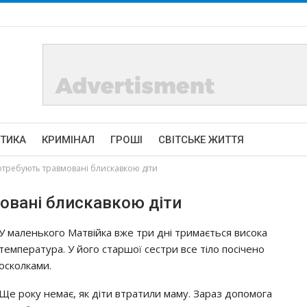
ІТИКА
КРИМІНАЛ
ГРОШІ
СВІТСЬКЕ ЖИТТЯ
требують травмовані блискавкою діти
овані блискавкою діти
У маленького Матвійка вже три дні тримається висока
температура. У його старшої сестри все тіло посічено
осколками.
Ще року немає, як діти втратили маму. Зараз допомога