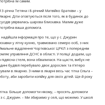
потрібна їм самим.
13-річна Тетяна і 8-річний Матвійко Братківи – у
лікарні. Діти оговтуються після того, як в будинок до
сусідів увірвалась шарова блискавка. Малим дуже
потрібна ваша допомога.
в надійшла інформація про те, що у с. Джурин
скавки у літну кухню, травмовано семеро осіб, з них
риймальне відділення Чортківської ЦРКЛ з попереднім
мляє управління ДСНС в області. У поліції додали, що
підвісна стеля, вона обвалилася. На щастя, вибух не
ині будівлі перебувало двоє дорослих та п’ятеро
зували в лікарню. З ними в лікарні весь час тітка Ольга –
боту, аби заробити копійку для своїх дітей. Ще й року
 і тітка. Більше допомогти нікому, – просять допомоги
з с. Джурин. – Ми збираємо у селі, що можемо. У школі