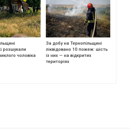
ільщині
За добу на Тернопільщині
і розшукали
ліквідовано 10 пожеж: шість
никлого чоловіка
із них — на відкритих
територіях