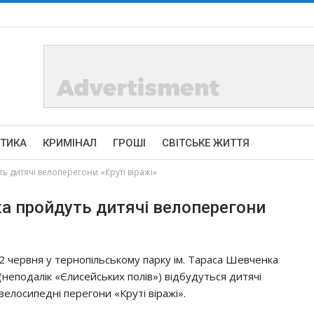
ІТИКА
КРИМІНАЛ
ГРОШІ
СВІТСЬКЕ ЖИТТЯ
ь дитячі велоперегони «Круті віражі»
ка пройдуть дитячі велоперегони
2 червня у тернопільському парку ім. Тараса Шевченка
(неподалік «Єлисейських полів») відбудуться дитячі
велосипедні перегони «Круті віражі».