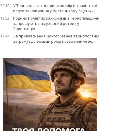
20:10
У Тернополі затвердили розмір батьківської
плати за навчання у мистецькому ліцеї №21
18:52
Родини полеглих захисників з Тернопільщини
запрошують на духовний ретрит у
Зарваницю
17:44
За привласнення чужого майна тернополянці
загрожує до восьми років позбавлення волі