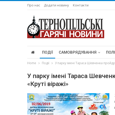
Про нас
Додати новину
Контакти
ПОДІЇ
САМОВРЯДУВАННЯ
ПОЛ
Home
Події
У парку імені Тараса Шевченка пройдут
У парку імені Тараса Шевчен
«Круті віражі»