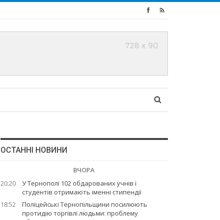
ОСТАННІ НОВИНИ
ВЧОРА
20:20
У Тернополі 102 обдарованих учнів і
студентів отримають іменні стипендії
18:52
Поліцейські Тернопільщини посилюють
протидію торгівлі людьми: проблему