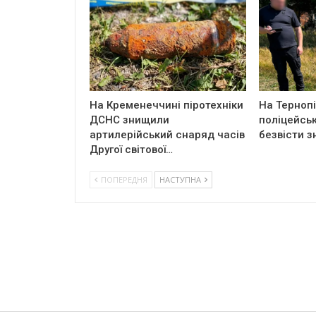
На Кременеччині піротехніки
На Терноп
ДСНС знищили
поліцейськ
артилерійський снаряд часів
безвісти з
Другої світової…
ПОПЕРЕДНЯ
НАСТУПНА