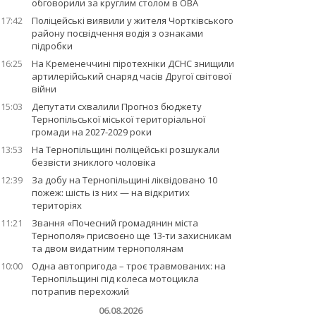
обговорили за круглим столом в ОВА
17:42
Поліцейські виявили у жителя Чортківського
району посвідчення водія з ознаками
підробки
16:25
На Кременеччині піротехніки ДСНС знищили
артилерійський снаряд часів Другої світової
війни
15:03
Депутати схвалили Прогноз бюджету
Тернопільської міської територіальної
громади на 2027-2029 роки
13:53
На Тернопільщині поліцейські розшукали
безвісти зниклого чоловіка
12:39
За добу на Тернопільщині ліквідовано 10
пожеж: шість із них — на відкритих
територіях
11:21
Звання «Почесний громадянин міста
Тернополя» присвоєно ще 13-ти захисникам
та двом видатним тернополянам
10:00
Одна автопригода – троє травмованих: на
Тернопільщині під колеса мотоцикла
потрапив перехожий
06.08.2026