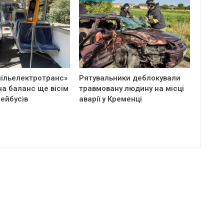
пільелектротранс»
Рятувальники деблокували
а баланс ще вісім
травмовану людину на місці
ейбусів
аварії у Кременці