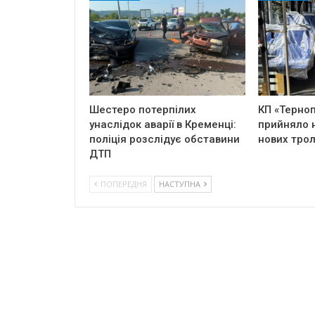
Шестеро потерпілих
КП «Терно
унаслідок аварії в Кременці:
прийняло н
поліція розслідує обставини
нових трол
ДТП
ПОПЕРЕДНЯ
НАСТУПНА