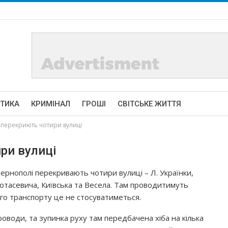
ІТИКА
КРИМІНАЛ
ГРОШІ
СВІТСЬКЕ ЖИТТЯ
 перекриють чотири вулиці
ри вулиці
Тернополі перекривають чотири вулиці – Л. Українки,
отасевича, Київська та Весела. Там проводитимуть
ого транспорту це не стосуватиметься.
води, та зупинка руху там передбачена хіба на кілька