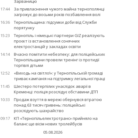
Зарваницю
17:44
За привласнення чужого майна тернополянці
загрожує до восьми років позбавлення волі
16:36
Тернопільщина: підсумки доби від Служби
порятунку
15:23
Тернопіль і німецькі партнери GIZ реалізують
проєкт із встановлення сонячних
електростанцій у закладах освіти
14:14
Вчасно помітити небезпеку: для поліцейських
Тернопільщини провели тренінг із протидії
торгівлі дітьми
12:52
«Виходь на світло!»: у Тернопільській громаді
триває кампанія на підтримку легальної праці
11:45
Шестеро потерпілих унаслідок аварії в
Кременці: поліція розслідує обставини ДТП
10:33
Продаж взуття в мережі обернувся втратою
понад 63 тисяч гривень: поліцейські
розслідують шахрайство
09:17
КП «Тернопільелектротранс» прийняло на
баланс ще вісім нових тролейбусів
05.08.2026