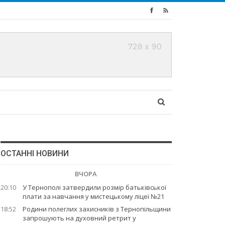
ОСТАННІ НОВИНИ
ВЧОРА
20:10
У Тернополі затвердили розмір батьківської
плати за навчання у мистецькому ліцеї №21
18:52
Родини полеглих захисників з Тернопільщини
запрошують на духовний ретрит у