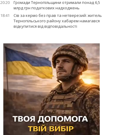
20:20
Громади Тернопільщини отримали понад 6,5
млрд грн податкових надходжень
18:41
Сів за кермо без прав та нетверезий: житель
Тернопільського району хабарем намагався
відкупитися від відповідальності