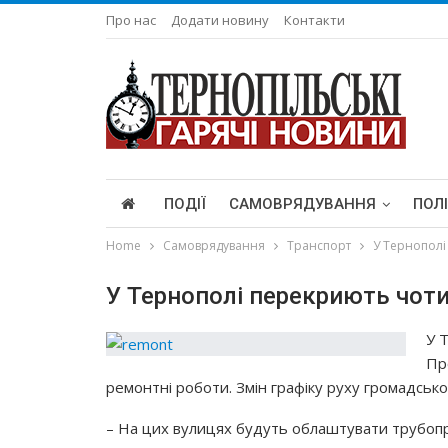
Про нас
Додати новину
Контакти
ПОДІЇ
САМОВРЯДУВАННЯ
ПОЛ
Home
Самоврядування
Транспорт
У Тернополі
У Тернополі перекриють чоти
У 
Пр
ремонтні роботи. Змін графіку руху громадськ
– На цих вулицях будуть облаштувати трубопро