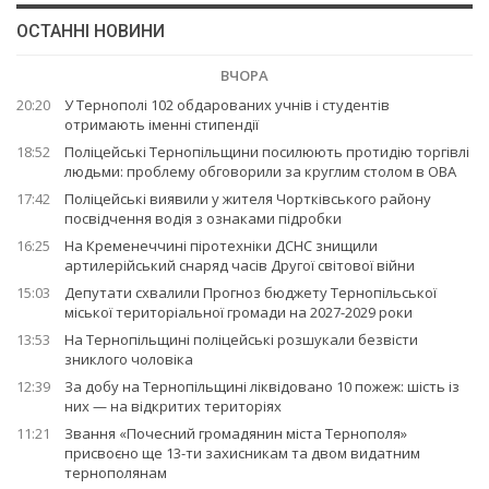
ОСТАННІ НОВИНИ
ВЧОРА
20:20
У Тернополі 102 обдарованих учнів і студентів
отримають іменні стипендії
18:52
Поліцейські Тернопільщини посилюють протидію торгівлі
людьми: проблему обговорили за круглим столом в ОВА
17:42
Поліцейські виявили у жителя Чортківського району
посвідчення водія з ознаками підробки
16:25
На Кременеччині піротехніки ДСНС знищили
артилерійський снаряд часів Другої світової війни
15:03
Депутати схвалили Прогноз бюджету Тернопільської
міської територіальної громади на 2027-2029 роки
13:53
На Тернопільщині поліцейські розшукали безвісти
зниклого чоловіка
12:39
За добу на Тернопільщині ліквідовано 10 пожеж: шість із
них — на відкритих територіях
11:21
Звання «Почесний громадянин міста Тернополя»
присвоєно ще 13-ти захисникам та двом видатним
тернополянам