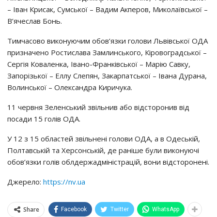
– Іван Крисак, Сумської – Вадим Акперов, Миколаївської –
В’ячеслав Бонь.
Тимчасово виконуючим обов’язки голови Львівської ОДА
призначено Ростислава Замлинського, Кіровоградської –
Сергія Коваленка, Івано-Франківської – Марію Савку,
Запорізької – Еллу Слепян, Закарпатської – Івана Дурана,
Волинської – Олександра Киричука.
11 червня Зеленський звільнив або відсторонив від
посади 15 голів ОДА.
У 12 з 15 областей звільнені голови ОДА, а в Одеській,
Полтавській та Херсонській, де раніше були виконуючі
обов’язки голів облдержадміністрацій, вони відсторонені.
Джерело:
https://nv.ua
Share
Facebook
Twitter
WhatsApp