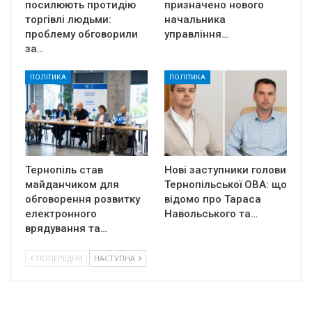
посилюють протидію
призначено нового
торгівлі людьми:
начальника
проблему обговорили
управління…
за…
ПОЛІТИКА
ПОЛІТИКА
Тернопіль став
Нові заступники голови
майданчиком для
Тернопільської ОВА: що
обговорення розвитку
відомо про Тараса
електронного
Навольського та…
врядування та…
ПОПЕРЕДНЯ
НАСТУПНА