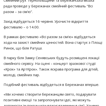
Сімейний рух Тернопільщини та Бережанська міська
рада проведе у Бережанах сімейний фестиваль “Всі
разом – за сім’ю”.
Захід відбудеться 16 червня. Урочисте відкриття
фестивалю – о 14.00.
В рамках фестивалю «Всі разом за сім’ю» відбудеться
хода на захист сімейних цінностей. Вона стартує з Площі
Ринок, що біля Ратуші.
В парку біля Замку Сенявських будуть розміщені локації
сімейного сервісу. На сцені – концерт зразкової студії
«Крок» та АртКрок». Також яскрава програма для дітей,
молоді, сімейних пар.
Подібний фестиваль відбудеться в Бережанах вперше.
«Ми хочемо створити бережанцям свято, подарувати
позитивні емоції та запропонувати ідеї, які можуть
допомогти їм покращити власні взаємини в сім’ї. Хочемо