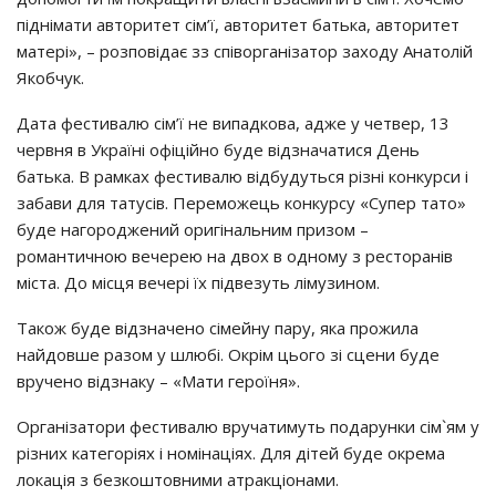
піднімати авторитет сім’ї, авторитет батька, авторитет
матері», – розповідає зз співорганізатор заходу Анатолій
Якобчук.
Дата фестивалю сім’ї не випадкова, адже у четвер, 13
червня в Україні офіційно буде відзначатися День
батька. В рамках фестивалю відбудуться різні конкурси і
забави для татусів. Переможець конкурсу «Супер тато»
буде нагороджений оригінальним призом –
романтичною вечерею на двох в одному з ресторанів
міста. До місця вечері їх підвезуть лімузином.
Також буде відзначено сімейну пару, яка прожила
найдовше разом у шлюбі. Окрім цього зі сцени буде
вручено відзнаку – «Мати героїня».
Організатори фестивалю вручатимуть подарунки сім`ям у
різних категоріях і номінаціях. Для дітей буде окрема
локація з безкоштовними атракціонами.