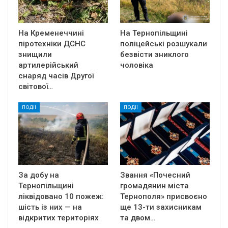
На Кременеччині
На Тернопільщині
піротехніки ДСНС
поліцейські розшукали
знищили
безвісти зниклого
артилерійський
чоловіка
снаряд часів Другої
світової…
ПОДІЇ
ПОДІЇ
За добу на
Звання «Почесний
Тернопільщині
громадянин міста
ліквідовано 10 пожеж:
Тернополя» присвоєно
шість із них — на
ще 13-ти захисникам
відкритих територіях
та двом…