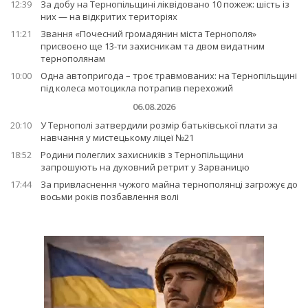
12:39
За добу на Тернопільщині ліквідовано 10 пожеж: шість із
них — на відкритих територіях
11:21
Звання «Почесний громадянин міста Тернополя»
присвоєно ще 13-ти захисникам та двом видатним
тернополянам
10:00
Одна автопригода – троє травмованих: на Тернопільщині
під колеса мотоцикла потрапив перехожий
06.08.2026
20:10
У Тернополі затвердили розмір батьківської плати за
навчання у мистецькому ліцеї №21
18:52
Родини полеглих захисників з Тернопільщини
запрошують на духовний ретрит у Зарваницю
17:44
За привласнення чужого майна тернополянці загрожує до
восьми років позбавлення волі