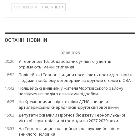
ПОПЕРЕДНЯ
НАСТУПНА
ОСТАННІ НОВИНИ
07.08.2026
20:20
У Тернополі 102 обдарованих учнів і студентів
отримають іменні стипендії
18:52
Поліцейські Тернопільщини посилюють протидію торгівлі
людьми: проблему обговорили за круглим столом в ОВА
17:42
Поліцейські виявили у жителя Чортківського району
посвідчення водія з ознаками підробки
16:25
На Кременеччині піротехніки ДСНС знищили
артилерійський снаряд часів Другої світової війни
15:03
Депутати схвалили Прогноз бюджету Тернопільської
міської територіальної громади на 2027-2029 роки
13:53
На Тернопільщині поліцейські розшукали безвісти
зниклого чоловіка