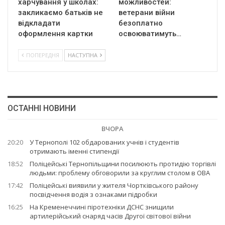
харчування у школах:
можливостей:
закликаємо батьків не
ветерани війни
відкладати
безоплатно
оформлення картки
освоюватимуть…
ПОПЕРЕДНЯ
НАСТУПНА
ОСТАННІ НОВИНИ
ВЧОРА
20:20
У Тернополі 102 обдарованих учнів і студентів
отримають іменні стипендії
18:52
Поліцейські Тернопільщини посилюють протидію торгівлі
людьми: проблему обговорили за круглим столом в ОВА
17:42
Поліцейські виявили у жителя Чортківського району
посвідчення водія з ознаками підробки
16:25
На Кременеччині піротехніки ДСНС знищили
артилерійський снаряд часів Другої світової війни