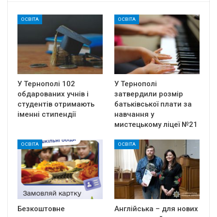
ОСВІТА
ОСВІТА
У Тернополі 102
У Тернополі
обдарованих учнів і
затвердили розмір
студентів отримають
батьківської плати за
іменні стипендії
навчання у
мистецькому ліцеї №21
ОСВІТА
ОСВІТА
Безкоштовне
Англійська – для нових