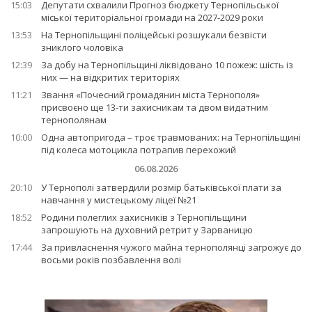
15:03
Депутати схвалили Прогноз бюджету Тернопільської
міської територіальної громади на 2027-2029 роки
13:53
На Тернопільщині поліцейські розшукали безвісти
зниклого чоловіка
12:39
За добу на Тернопільщині ліквідовано 10 пожеж: шість із
них — на відкритих територіях
11:21
Звання «Почесний громадянин міста Тернополя»
присвоєно ще 13-ти захисникам та двом видатним
тернополянам
10:00
Одна автопригода – троє травмованих: на Тернопільщині
під колеса мотоцикла потрапив перехожий
06.08.2026
20:10
У Тернополі затвердили розмір батьківської плати за
навчання у мистецькому ліцеї №21
18:52
Родини полеглих захисників з Тернопільщини
запрошують на духовний ретрит у Зарваницю
17:44
За привласнення чужого майна тернополянці загрожує до
восьми років позбавлення волі