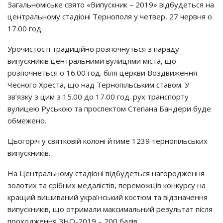
Загальноміське свято «Випускник – 2019» відбудеться на
центральному стадіоні Тернополя у четвер, 27 червня о
17.00 год.
Урочистості традиційно розпочнуться з параду
випускників центральними вулицями міста, що
розпочнеться о 16.00 год. біля церкви Воздвиження
Чесного Хреста, що над Тернопільським cтавом. У
зв’язку з цим з 15.00 до 17.00 год. рух транспорту
вулицею Руською та проспектом Степана Бандери буде
обмежено.
Цьогоріч у святковій колоні йтиме 1239 тернопільських
випускників.
На Центральному стадіоні відбудеться нагородження
золотих та срібних медалістів, переможців конкурсу на
кращий вишиваний український костюм та відзначення
випускників, що отримали максимальний результат після
проходження ЗНО-2019 – 200 балів.