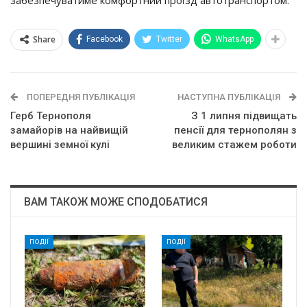
забезпечуватиме комфортний проїзд автотранспортом.
Share
Facebook
Twitter
WhatsApp
ПОПЕРЕДНЯ ПУБЛІКАЦІЯ
НАСТУПНА ПУБЛІКАЦІЯ
Герб Тернополя
З 1 липня підвищать
замайорів на найвищій
пенсії для тернополян з
вершині земної кулі
великим стажем роботи
ВАМ ТАКОЖ МОЖЕ СПОДОБАТИСЯ
ПОДІЇ
ПОДІЇ