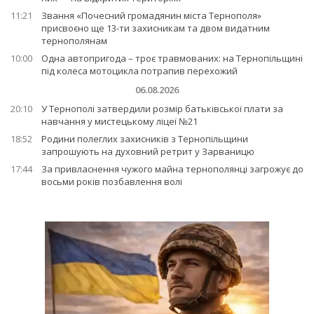
11:21
Звання «Почесний громадянин міста Тернополя»
присвоєно ще 13-ти захисникам та двом видатним
тернополянам
10:00
Одна автопригода – троє травмованих: на Тернопільщині
під колеса мотоцикла потрапив перехожий
06.08.2026
20:10
У Тернополі затвердили розмір батьківської плати за
навчання у мистецькому ліцеї №21
18:52
Родини полеглих захисників з Тернопільщини
запрошують на духовний ретрит у Зарваницю
17:44
За привласнення чужого майна тернополянці загрожує до
восьми років позбавлення волі