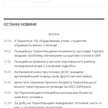
ОСТАННІ НОВИНИ
ВЧОРА
20:20
У Тернополі 102 обдарованих учнів і студентів
отримають іменні стипендії
18:52
Поліцейські Тернопільщини посилюють протидію торгівлі
людьми: проблему обговорили за круглим столом в ОВА
17:42
Поліцейські виявили у жителя Чортківського району
посвідчення водія з ознаками підробки
16:25
На Кременеччині піротехніки ДСНС знищили
артилерійський снаряд часів Другої світової війни
15:03
Депутати схвалили Прогноз бюджету Тернопільської
міської територіальної громади на 2027-2029 роки
13:53
На Тернопільщині поліцейські розшукали безвісти
зниклого чоловіка
12:39
За добу на Тернопільщині ліквідовано 10 пожеж: шість із
них — на відкритих територіях