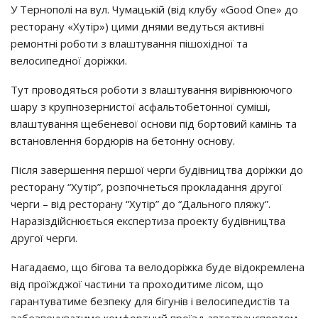
У Тернополі на вул. Чумацькій (від клубу «Good One» до
ресторану «Хутір») цими днями ведуться активні
ремонтні роботи з влаштування пішохідної та
велосипедної доріжки.
Тут проводяться роботи з влаштування вирівнюючого
шару з крупнозернистої асфальтобетонної суміші,
влаштування щебеневої основи під бортовий камінь та
встановлення бордюрів на бетонну основу.
Після завершення першої черги будівництва доріжки до
ресторану “Хутір”, розпочнеться прокладання другої
черги – від ресторану “Хутір” до “Дального пляжу”.
Наразіздійснюється експертиза проекту будівництва
другої черги.
Нагадаємо, що бігова та велодоріжка буде відокремлена
від проїжджої частини та проходитиме лісом, що
гарантуватиме безпеку для бігунів і велосипедистів та