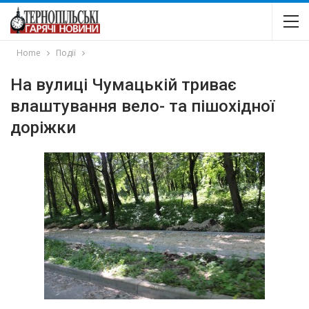
Home
Події
На вулиці Чумацькій триває
влаштування вело- та пішохідної
доріжки