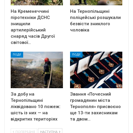
На Кременеччині
На Тернопільщині
піротехніки ДСНС
поліцейські розшукали
знищили
безвісти зниклого
артилерійський
чоловіка
снаряд часів Другої
світової…
ПОДІЇ
ПОДІЇ
За добу на
Звання «Почесний
Тернопільщині
громадянин міста
ліквідовано 10 пожеж:
Тернополя» присвоєно
шість із них — на
ще 13-ти захисникам
відкритих територіях
та двом…
ПОПЕРЕДНЯ
НАСТУПНА