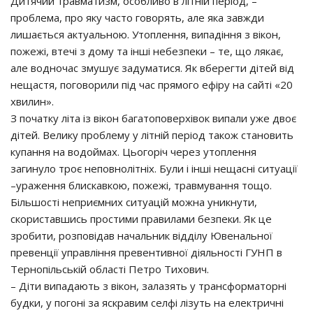
Дитячий травматизм, особливо в літній період, –
проблема, про яку часто говорять, але яка завжди
лишається актуальною. Утоплення, випадіння з вікон,
пожежі, втечі з дому та інші небезпеки – те, що лякає,
але водночас змушує задуматися. Як вберегти дітей від
нещастя, поговорили під час прямого ефіру на сайті «20
хвилин».
З початку літа із вікон багатоповерхівок випали уже двоє
дітей. Велику проблему у літній період також становить
купання на водоймах. Цьогоріч через утоплення
загинуло троє неповнолітніх. Були і інші нещасні ситуації
–ураження блискавкою, пожежі, травмування тощо.
Більшості неприємних ситуацій можна уникнути,
скориставшись простими правилами безпеки. Як це
зробити, розповідав начальник відділу Ювенальної
превенції управління превентивної діяльності ГУНП в
Тернопільській області Петро Тихович.
– Діти випадають з вікон, залазять у трансформаторні
будки, у погоні за яскравим селфі лізуть на електричні