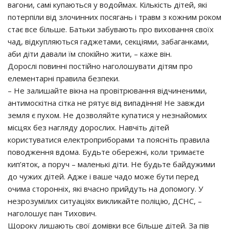
вагони, самі купаються у водоймах. Кількість дітей, які
потерпіли від злочинних посягань і травм з кожним роком
стає все більше. Батьки забувають про виховання своїх
чад, відкупляються гаджетами, секціями, забаганками,
аби діти давали їм спокійно жити, – каже він.
Дорослі повинні постійно наголошувати дітям про
елементарні правила безпеки.
– Не залишайте вікна на провітрювання відчиненими,
антимоскітна сітка не рятує від випадіння! Не завжди
земля є пухом. Не дозволяйте купатися у незнайомих
місцях без нагляду дорослих. Навчіть дітей
користуватися електроприборами та поясніть правила
поводження вдома. Будьте обережні, коли тримаєте
кип’яток, а поруч – маленькі діти. Не будьте байдужими
до чужих дітей. Адже і ваше чадо може бути перед
очима сторонніх, які вчасно прийдуть на допомогу. У
незрозумілих ситуаціях викликайте поліцію, ДСНС, –
наголошує пан Тихович.
Щороку лишають свої домівки все більше дітей. За пів