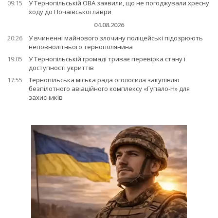
09:15
У Тернопільській ОВА заявили, що не погоджували хресну
ходу до Почаївської лаври
04.08.2026
20:26
У вчиненні майнового злочину поліцейські підозрюють
неповнолітнього тернополянина
19:05
У Тернопільській громаді триває перевірка стану і
доступності укриттів
17:55
Тернопільська міська рада оголосила закупівлю
безпілотного авіаційного комплексу «Гупало-Н» для
захисників