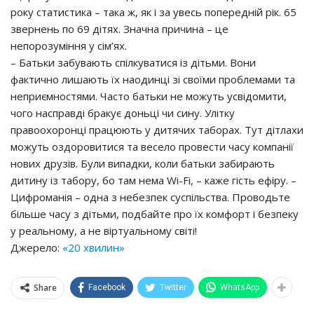
року статистика – така ж, як і за увесь попередній рік. 65
звернень по 69 дітях. Значна причина – це
непорозуміння у сім’ях.
– Батьки забувають спілкуватися із дітьми. Вони
фактично лишають їх наодинці зі своїми проблемами та
неприємностями. Часто батьки не можуть усвідомити,
чого насправді бракує доньці чи сину. Улітку
правоохоронці працюють у дитячих таборах. Тут дітлахи
можуть оздоровитися та весело провести часу компанії
нових друзів. Були випадки, коли батьки забирають
дитину із табору, бо там нема Wi-Fi, – каже гість ефіру. –
Цифроманія – одна з небезпек суспільства. Проводьте
більше часу з дітьми, подбайте про їх комфорт і безпеку
у реальному, а не віртуальному світі!
Джерело:
«20 хвилин»
Share
Facebook
Twitter
WhatsApp