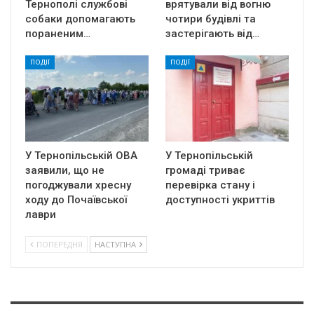
Тернополі службові
врятували від вогню
собаки допомагають
чотири будівлі та
пораненим…
застерігають від…
ПОДІЇ
ПОДІЇ
У Тернопільській ОВА
У Тернопільській
заявили, що не
громаді триває
погоджували хресну
перевірка стану і
ходу до Почаївської
доступності укриттів
лаври
ПОПЕРЕДНЯ
НАСТУПНА