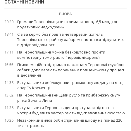
ОСТАННІ НОВИНИ
ВЧОРА
20:20
Громади Тернопільщини отримали понад 6,5 млрд грн
податкових надходжень
18:41
Сів за кермо без прав та нетверезий: житель
Тернопільського району хабарем намагався відкупитися
від відповідальності
17:11
На Тернопільщині можна безкоштовно пройти
комп’ютерну томографію (перелік лікарень)
15:55
Психоемоційна підтримка важлива: у Тернополі службові
собаки допомагають пораненим поліцейським у процесі
відновлення
14:38
Рятувальники деблокували травмовану людину на місці
аварії у Кременці
13:02
На Тернопільщині знищили русло та прибережну смугу
річки Золота Липа
11:36
Рятувальники Тернопільщини врятували від вогню
чотири будівлі та застерігають від спалювання сухостою
10:26
Незаконний вилов риби спричинив шкоду на понад 220
тисяч гривень