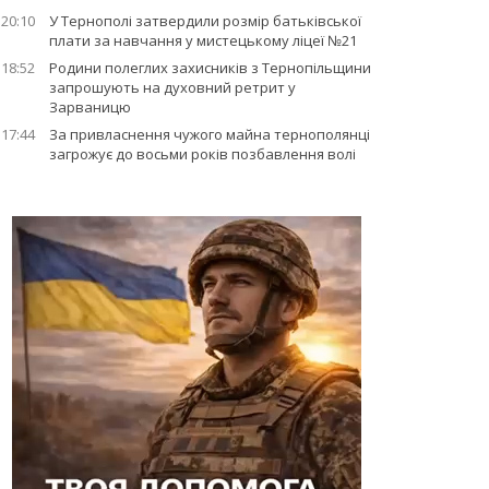
20:10
У Тернополі затвердили розмір батьківської
плати за навчання у мистецькому ліцеї №21
18:52
Родини полеглих захисників з Тернопільщини
запрошують на духовний ретрит у
Зарваницю
17:44
За привласнення чужого майна тернополянці
загрожує до восьми років позбавлення волі