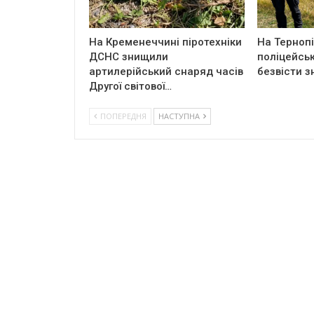
На Кременеччині піротехніки
На Терноп
ДСНС знищили
поліцейськ
артилерійський снаряд часів
безвісти з
Другої світової…
ПОПЕРЕДНЯ
НАСТУПНА