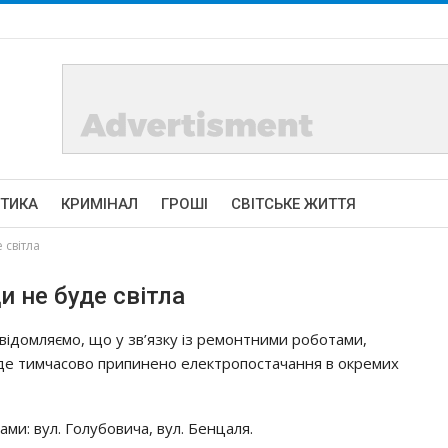
ІТИКА
КРИМІНАЛ
ГРОШІ
СВІТСЬКЕ ЖИТТЯ
 світла
и не буде світла
відомляємо, що у зв’язку із ремонтними роботами,
де тимчасово припинено електропостачання в окремих
сами: вул. Голубовича, вул. Бенцаля.