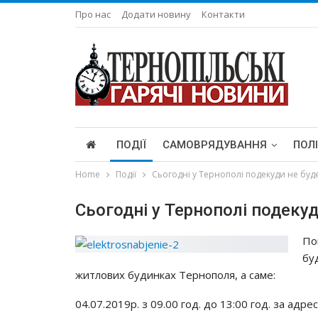
Про нас
Додати новину
Контакти
ПОДІЇ
САМОВРЯДУВАННЯ
ПОЛ
Home
Події
Сьогодні у Тернополі подекуди не буде
Сьогодні у Тернополі подекуд
По
бу
житлових будинках Тернополя, а саме:
04.07.2019р. з 09.00 год. до 13:00 год. за адре