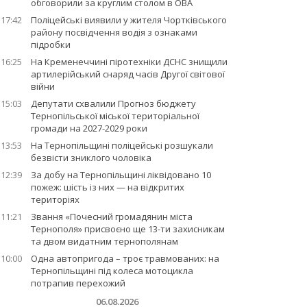
обговорили за круглим столом в ОВА
17:42
Поліцейські виявили у жителя Чортківського
району посвідчення водія з ознаками
підробки
16:25
На Кременеччині піротехніки ДСНС знищили
артилерійський снаряд часів Другої світової
війни
15:03
Депутати схвалили Прогноз бюджету
Тернопільської міської територіальної
громади на 2027-2029 роки
13:53
На Тернопільщині поліцейські розшукали
безвісти зниклого чоловіка
12:39
За добу на Тернопільщині ліквідовано 10
пожеж: шість із них — на відкритих
територіях
11:21
Звання «Почесний громадянин міста
Тернополя» присвоєно ще 13-ти захисникам
та двом видатним тернополянам
10:00
Одна автопригода – троє травмованих: на
Тернопільщині під колеса мотоцикла
потрапив перехожий
06.08.2026