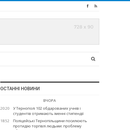
ОСТАННІ НОВИНИ
ВЧОРА
20:20
У Тернополі 102 обдарованих учнів і
студентів отримають іменні стипендії
18:52
Поліцейські Тернопільщини посилюють
протидію торгівлі людьми: проблему