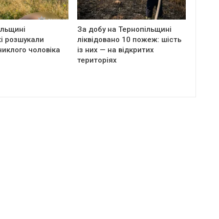
ільщині
За добу на Тернопільщині
і розшукали
ліквідовано 10 пожеж: шість
никлого чоловіка
із них — на відкритих
територіях