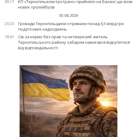
09:17
КП «Тернопільелектротранс» прийняло на баланс ще вісім
нових тролейбусів
05.08.2026
20:20
Громади Тернопільщини отримали понад 6,5 млрд грн
податкових надходжень
18:41
Сів за кермо без прав та нетверезий: житель
Тернопільського району хабарем намагався відкупитися
від відповідальності