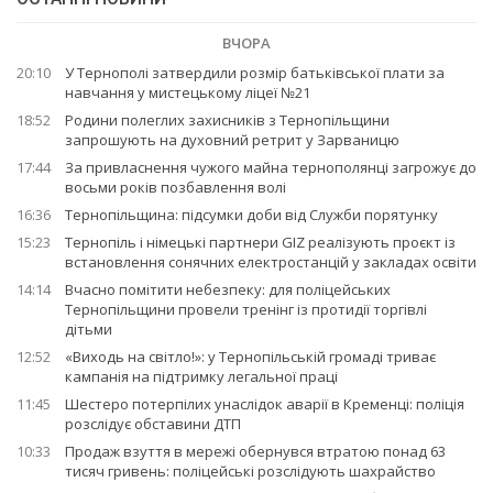
ВЧОРА
20:10
У Тернополі затвердили розмір батьківської плати за
навчання у мистецькому ліцеї №21
18:52
Родини полеглих захисників з Тернопільщини
запрошують на духовний ретрит у Зарваницю
17:44
За привласнення чужого майна тернополянці загрожує до
восьми років позбавлення волі
16:36
Тернопільщина: підсумки доби від Служби порятунку
15:23
Тернопіль і німецькі партнери GIZ реалізують проєкт із
встановлення сонячних електростанцій у закладах освіти
14:14
Вчасно помітити небезпеку: для поліцейських
Тернопільщини провели тренінг із протидії торгівлі
дітьми
12:52
«Виходь на світло!»: у Тернопільській громаді триває
кампанія на підтримку легальної праці
11:45
Шестеро потерпілих унаслідок аварії в Кременці: поліція
розслідує обставини ДТП
10:33
Продаж взуття в мережі обернувся втратою понад 63
тисяч гривень: поліцейські розслідують шахрайство