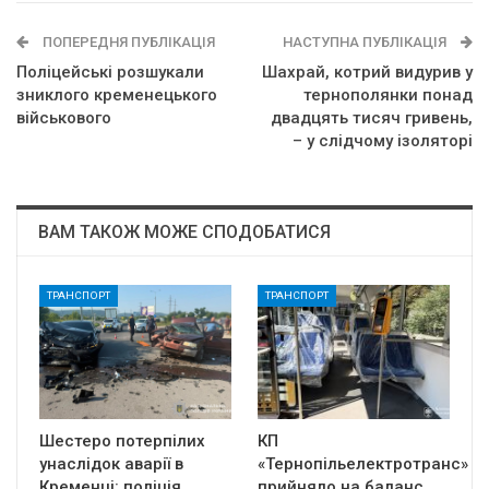
ПОПЕРЕДНЯ ПУБЛІКАЦІЯ
НАСТУПНА ПУБЛІКАЦІЯ
Поліцейські розшукали
Шахрай, котрий видурив у
зниклого кременецького
тернополянки понад
військового
двадцять тисяч гривень,
– у слідчому ізоляторі
ВАМ ТАКОЖ МОЖЕ СПОДОБАТИСЯ
ТРАНСПОРТ
ТРАНСПОРТ
Шестеро потерпілих
КП
унаслідок аварії в
«Тернопільелектротранс»
Кременці: поліція
прийняло на баланс