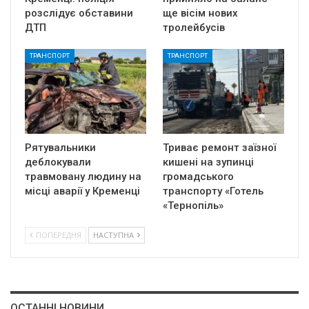
розслідує обставини
ще вісім нових
ДТП
тролейбусів
ТРАНСПОРТ
ТРАНСПОРТ
Рятувальники
Триває ремонт заїзної
деблокували
кишені на зупинці
травмовану людину на
громадського
місці аварії у Кременці
транспорту «Готель
«Тернопіль»
ПОПЕРЕДНЯ
НАСТУПНА
ОСТАННІ НОВИНИ