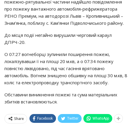
пожежно-рятувальної частини надійшло повідомлення
про пожежу вантажного автомобіля-рефрижератора
РЕНО Преміум, на автодорозі Львів – Кропивницький –
Знам’янка, поблизу с. Кам’янки Підволочиського району.
До місця події негайно вирушили черговий караул
ДПРЧ-20.
О 07:27 вогнеборці зупинили поширення пожежі,
локалізувавши її на площі 20 м.кв, а о 07:34 пожежу
повністю ліквідовано, під час гасіння врятовано
автомобіль. Вогнем знищено обшивку на площі 30 м.кв, 8
коліс та електропроводку транспортного засобу.
Обставини виникнення пожежі та сума матеріальних
збитків встановлюються.
Share
Facebook
Twitter
WhatsApp