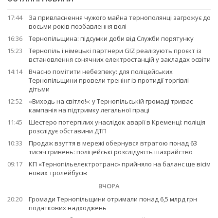
17:44
За привласнення чужого майна тернополянці загрожує до
восьми років позбавлення волі
16:36
Тернопільщина: підсумки доби від Служби порятунку
15:23
Тернопіль і німецькі партнери GIZ реалізують проєкт із
встановлення сонячних електростанцій у закладах освіти
14:14
Вчасно помітити небезпеку: для поліцейських
Тернопільщини провели тренінг із протидії торгівлі
дітьми
12:52
«Виходь на світло!»: у Тернопільській громаді триває
кампанія на підтримку легальної праці
11:45
Шестеро потерпілих унаслідок аварії в Кременці: поліція
розслідує обставини ДТП
10:33
Продаж взуття в мережі обернувся втратою понад 63
тисяч гривень: поліцейські розслідують шахрайство
09:17
КП «Тернопільелектротранс» прийняло на баланс ще вісім
нових тролейбусів
ВЧОРА
20:20
Громади Тернопільщини отримали понад 6,5 млрд грн
податкових надходжень