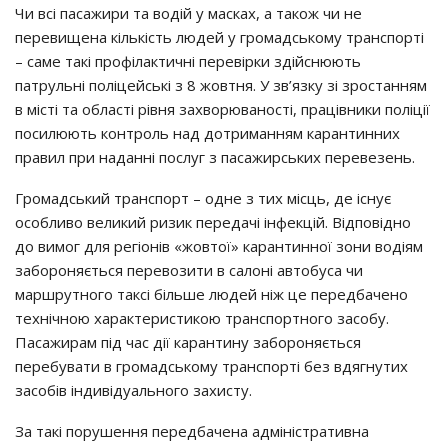
Чи всі пасажири та водій у масках, а також чи не
перевищена кількість людей у громадському транспорті
– саме такі профілактичні перевірки здійснюють
патрульні поліцейські з 8 жовтня. У зв’язку зі зростанням
в місті та області рівня захворюваності, працівники поліції
посилюють контроль над дотриманням карантинних
правил при наданні послуг з пасажирських перевезень.
Громадський транспорт – одне з тих місць, де існує
особливо великий ризик передачі інфекцій. Відповідно
до вимог для регіонів «жовтої» карантинної зони водіям
забороняється перевозити в салоні автобуса чи
маршрутного таксі більше людей ніж це передбачено
технічною характеристикою транспортного засобу.
Пасажирам під час дії карантину забороняється
перебувати в громадському транспорті без вдягнутих
засобів індивідуального захисту.
За такі порушення передбачена адміністративна