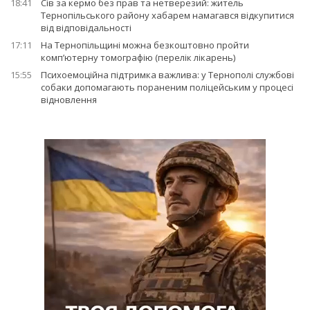
18:41
Сів за кермо без прав та нетверезий: житель
Тернопільського району хабарем намагався відкупитися
від відповідальності
17:11
На Тернопільщині можна безкоштовно пройти
комп’ютерну томографію (перелік лікарень)
15:55
Психоемоційна підтримка важлива: у Тернополі службові
собаки допомагають пораненим поліцейським у процесі
відновлення