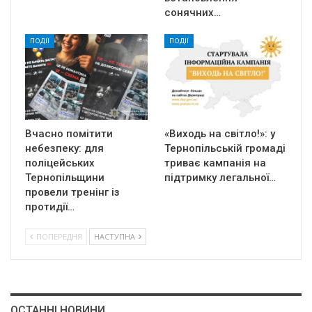
сонячних…
ПОДІЇ
ПОДІЇ
Вчасно помітити
«Виходь на світло!»: у
небезпеку: для
Тернопільській громаді
поліцейських
триває кампанія на
Тернопільщини
підтримку легальної…
провели тренінг із
протидії…
ПОПЕРЕДНЯ
НАСТУПНА
ОСТАННІ НОВИНИ