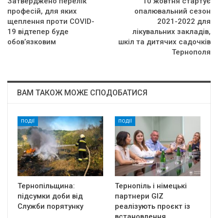
Затверджено перелік
10 жовтня стартує
професій, для яких
опалювальний сезон
щеплення проти COVID-
2021-2022 для
19 відтепер буде
лікувальних закладів,
обов’язковим
шкіл та дитячих садочків
Тернополя
ВАМ ТАКОЖ МОЖЕ СПОДОБАТИСЯ
ПОДІЇ
ПОДІЇ
Тернопільщина:
Тернопіль і німецькі
підсумки доби від
партнери GIZ
Служби порятунку
реалізують проєкт із
встановлення