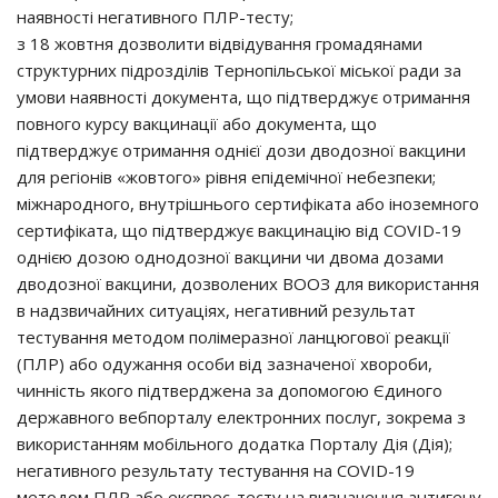
наявності негативного ПЛР-тесту;
з 18 жовтня дозволити відвідування громадянами
структурних підрозділів Тернопільської міської ради за
умови наявності документа, що підтверджує отримання
повного курсу вакцинації або документа, що
підтверджує отримання однієї дози дводозної вакцини
для регіонів «жовтого» рівня епідемічної небезпеки;
міжнародного, внутрішнього сертифіката або іноземного
сертифіката, що підтверджує вакцинацію від COVID-19
однією дозою однодозної вакцини чи двома дозами
дводозної вакцини, дозволених ВООЗ для використання
в надзвичайних ситуаціях, негативний результат
тестування методом полімеразної ланцюгової реакції
(ПЛР) або одужання особи від зазначеної хвороби,
чинність якого підтверджена за допомогою Єдиного
державного вебпорталу електронних послуг, зокрема з
використанням мобільного додатка Порталу Дія (Дія);
негативного результату тестування на COVID-19
методом ПЛР або експрес-тесту на визначення антигену