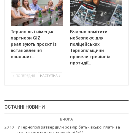
Тернопіль і німецькі
Вчасно помітити
партнери GIZ
небезпеку: для
реалізують проєкт із
поліцейських
встановлення
Тернопільщини
сонячних…
провели тренінг із
протидії…
ПОПЕРЕДНЯ
НАСТУПНА
ОСТАННІ НОВИНИ
ВЧОРА
20:10
У Тернополі затвердили розмір батьківської плати за
навчання у мистецькому ліцеї №21