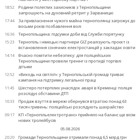
18:52
Родини полеглих захисників з Тернопільщини
запрошують на духовний ретрит у Зарваницю
17:44
За привласнення чужого майна тернополянці загрожує до
восьми років позбавлення волі
16:36
Тернопільщина: підсумки доби від Служби порятунку
15:23
Тернопіль і німецькі партнери GIZ реалізують проєкт із
встановлення сонячних електростанцій у закладах освіти
14:14
Вчасно помітити небезпеку: для поліцейських
Тернопільщини провели тренінг із протидії торгівлі
дітьми
12:52
«Виходь на світло!»: у Тернопільській громаді триває
кампанія на підтримку легальної праці
11:45
Шестеро потерпілих унаслідок аварії в Кременці: поліція
розслідує обставини ДТП
10:33
Продаж взуття в мережі обернувся втратою понад 63
тисяч гривень: поліцейські розслідують шахрайство
09:17
КП «Тернопільелектротранс» прийняло на баланс ще вісім
нових тролейбусів
05.08.2026
20:20
Громади Тернопільщини отримали понад 6,5 млрд грн