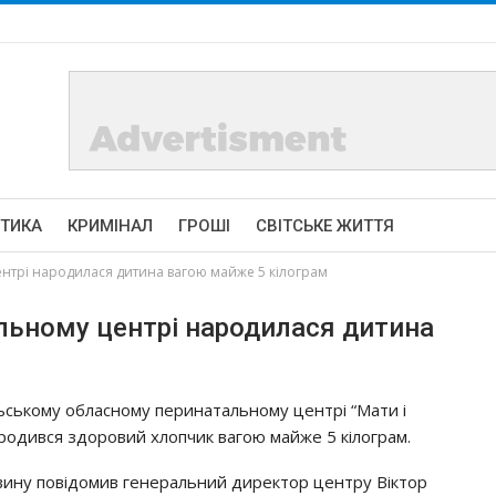
ІТИКА
КРИМІНАЛ
ГРОШІ
СВІТСЬКЕ ЖИТТЯ
нтрі народилася дитина вагою майже 5 кілограм
льному центрі народилася дитина
ьському обласному перинатальному центрі “Мати і
родився здоровий хлопчик вагою майже 5 кілограм.
вину повідомив генеральний директор центру Віктор