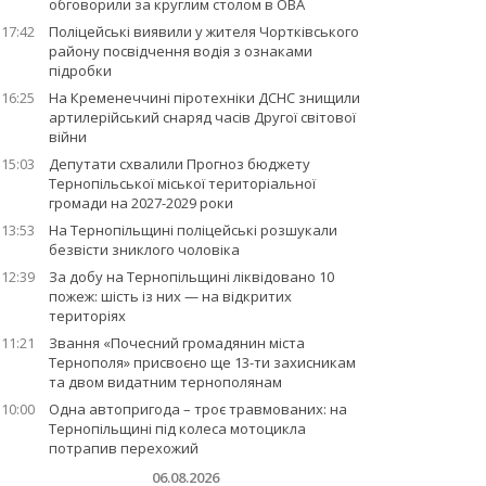
обговорили за круглим столом в ОВА
17:42
Поліцейські виявили у жителя Чортківського
району посвідчення водія з ознаками
підробки
16:25
На Кременеччині піротехніки ДСНС знищили
артилерійський снаряд часів Другої світової
війни
15:03
Депутати схвалили Прогноз бюджету
Тернопільської міської територіальної
громади на 2027-2029 роки
13:53
На Тернопільщині поліцейські розшукали
безвісти зниклого чоловіка
12:39
За добу на Тернопільщині ліквідовано 10
пожеж: шість із них — на відкритих
територіях
11:21
Звання «Почесний громадянин міста
Тернополя» присвоєно ще 13-ти захисникам
та двом видатним тернополянам
10:00
Одна автопригода – троє травмованих: на
Тернопільщині під колеса мотоцикла
потрапив перехожий
06.08.2026