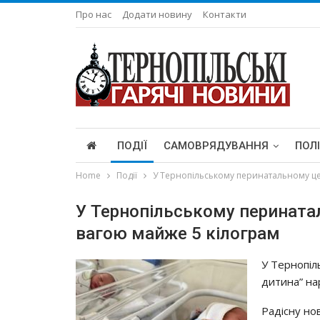
Про нас
Додати новину
Контакти
ПОДІЇ
САМОВРЯДУВАННЯ
ПОЛ
Home
Події
У Тернопільському перинатальному це
У Тернопільському перината
вагою майже 5 кілограм
У Тернопіл
дитина” на
Радісну но