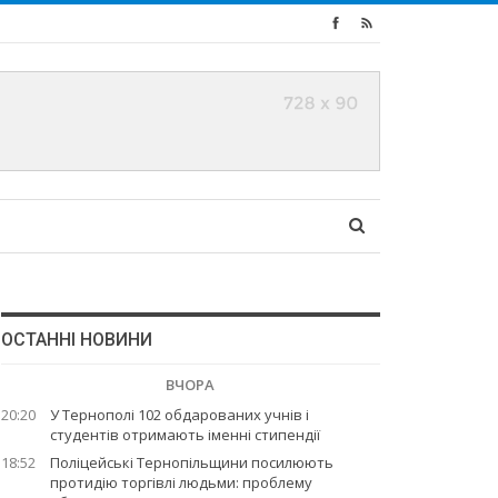
ОСТАННІ НОВИНИ
ВЧОРА
20:20
У Тернополі 102 обдарованих учнів і
студентів отримають іменні стипендії
18:52
Поліцейські Тернопільщини посилюють
протидію торгівлі людьми: проблему