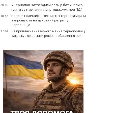
20:10
У Тернополі затвердили розмір батьківської
плати за навчання у мистецькому ліцеї №21
18:52
Родини полеглих захисників з Тернопільщини
запрошують на духовний ретрит у
Зарваницю
17:44
За привласнення чужого майна тернополянці
загрожує до восьми років позбавлення волі