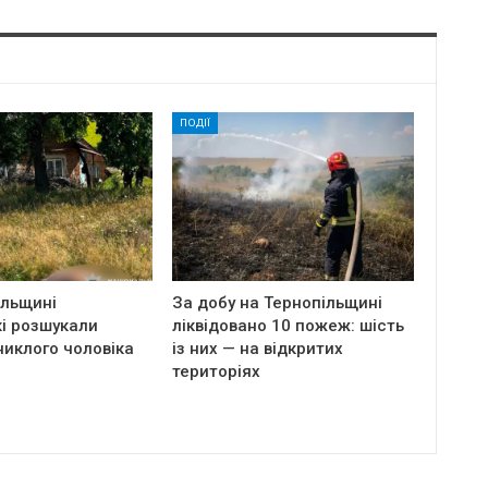
ПОДІЇ
ільщині
За добу на Тернопільщині
і розшукали
ліквідовано 10 пожеж: шість
никлого чоловіка
із них — на відкритих
територіях