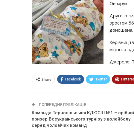
Овчарук.
Другого ли
зростом 56
доношена.
Керівництво
міцного здо
Джерело: 
Share
Facebook
Twitter
Pintere
ПОПЕРЕДНЯ ПУБЛІКАЦІЯ
Команда Тернопільської КДЮСШ №1 – срібни
призер Всеукраїнського турніру з волейболу
серед чоловічих команд