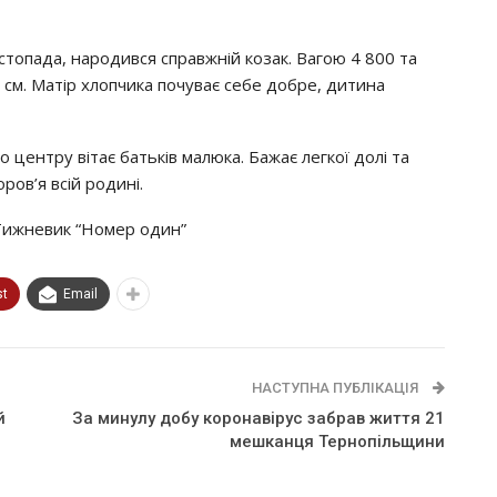
стопада, народився справжній козак. Вагою 4 800 та
 см. Матір хлопчика почуває себе добре, дитина
 центру вітає батьків малюка. Бажає легкої долі та
ров’я всій родині.
Тижневик “Номер один”
st
Email
НАСТУПНА ПУБЛІКАЦІЯ
й
За минулу добу коронавірус забрав життя 21
мешканця Тернопільщини