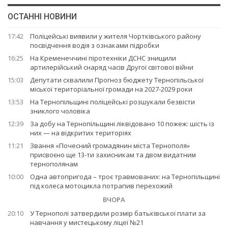
ОСТАННІ НОВИНИ
17:42
Поліцейські виявили у жителя Чортківського району
посвідчення водія з ознаками підробки
16:25
На Кременеччині піротехніки ДСНС знищили
артилерійський снаряд часів Другої світової війни
15:03
Депутати схвалили Прогноз бюджету Тернопільської
міської територіальної громади на 2027-2029 роки
13:53
На Тернопільщині поліцейські розшукали безвісти
зниклого чоловіка
12:39
За добу на Тернопільщині ліквідовано 10 пожеж: шість із
них — на відкритих територіях
11:21
Звання «Почесний громадянин міста Тернополя»
присвоєно ще 13-ти захисникам та двом видатним
тернополянам
10:00
Одна автопригода – троє травмованих: на Тернопільщині
під колеса мотоцикла потрапив перехожий
ВЧОРА
20:10
У Тернополі затвердили розмір батьківської плати за
навчання у мистецькому ліцеї №21