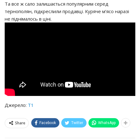
Та все ж сало залишається популярним серед
тернополян, підкреслили продавці. Куряче м’ясо наразі
не піднімалось в ціні.
Джерело:
Т1
Share
Facebook
Twitter
WhatsApp