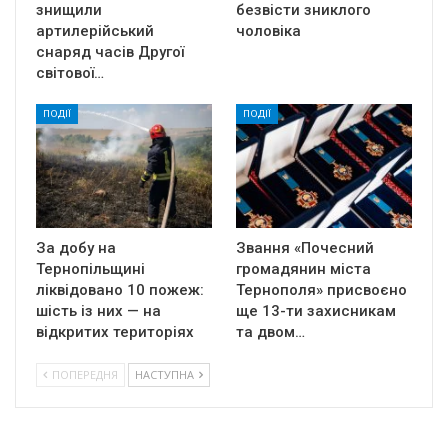
знищили
безвісти зниклого
артилерійський
чоловіка
снаряд часів Другої
світової…
ПОДІЇ
ПОДІЇ
За добу на
Звання «Почесний
Тернопільщині
громадянин міста
ліквідовано 10 пожеж:
Тернополя» присвоєно
шість із них — на
ще 13-ти захисникам
відкритих територіях
та двом…
ПОПЕРЕДНЯ
НАСТУПНА