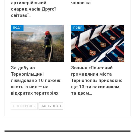
артилерійський
чоловіка
снаряд часів Другої
світової…
ПОДІЇ
ПОДІЇ
За добу на
Звання «Почесний
Тернопільщині
громадянин міста
ліквідовано 10 пожеж:
Тернополя» присвоєно
шість із них — на
ще 13-ти захисникам
відкритих територіях
та двом…
ПОПЕРЕДНЯ
НАСТУПНА