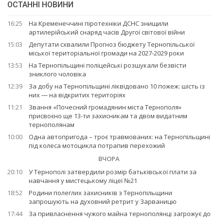
ОСТАННІ НОВИНИ
16:25
На Кременеччині піротехніки ДСНС знищили
артилерійський снаряд часів Другої світової війни
15:03
Депутати схвалили Прогноз бюджету Тернопільської
міської територіальної громади на 2027-2029 роки
13:53
На Тернопільщині поліцейські розшукали безвісти
зниклого чоловіка
12:39
За добу на Тернопільщині ліквідовано 10 пожеж: шість із
них — на відкритих територіях
11:21
Звання «Почесний громадянин міста Тернополя»
присвоєно ще 13-ти захисникам та двом видатним
тернополянам
10:00
Одна автопригода – троє травмованих: на Тернопільщині
під колеса мотоцикла потрапив перехожий
ВЧОРА
20:10
У Тернополі затвердили розмір батьківської плати за
навчання у мистецькому ліцеї №21
18:52
Родини полеглих захисників з Тернопільщини
запрошують на духовний ретрит у Зарваницю
17:44
За привласнення чужого майна тернополянці загрожує до