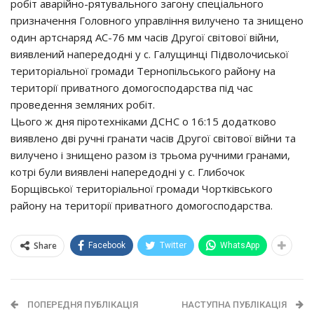
робіт аварійно-рятувального загону спеціального
призначення Головного управління вилучено та знищено
один артснаряд АС-76 мм часів Другої світової війни,
виявлений напередодні у с. Галущинці Підволочиської
територіальної громади Тернопільського району на
території приватного домогосподарства під час
проведення земляних робіт.
Цього ж дня піротехніками ДСНС о 16:15 додатково
виявлено дві ручні гранати часів Другої світової війни та
вилучено і знищено разом із трьома ручними гранами,
котрі були виявлені напередодні у с. Глибочок
Борщівської територіальної громади Чортківського
району на території приватного домогосподарства.
Share
Facebook
Twitter
WhatsApp
ПОПЕРЕДНЯ ПУБЛІКАЦІЯ
НАСТУПНА ПУБЛІКАЦІЯ