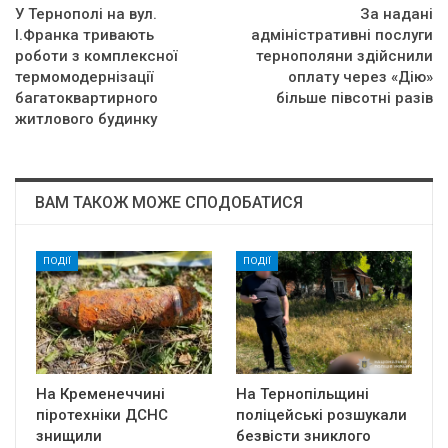
У Тернополі на вул.
За надані
І.Франка тривають
адміністративні послуги
роботи з комплексної
тернополяни здійснили
термомодернізації
оплату через «Дію»
багатоквартирного
більше півсотні разів
житлового будинку
ВАМ ТАКОЖ МОЖЕ СПОДОБАТИСЯ
ПОДІЇ
ПОДІЇ
На Кременеччині
На Тернопільщині
піротехніки ДСНС
поліцейські розшукали
знищили
безвісти зниклого