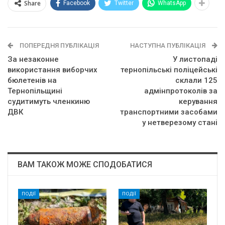
Share
Facebook
Twitter
WhatsApp
ПОПЕРЕДНЯ ПУБЛІКАЦІЯ
НАСТУПНА ПУБЛІКАЦІЯ
За незаконне
У листопаді
використання виборчих
тернопільські поліцейські
бюлетенів на
склали 125
Тернопільщині
адмінпротоколів за
судитимуть членкиню
керування
ДВК
транспортними засобами
у нетверезому стані
ВАМ ТАКОЖ МОЖЕ СПОДОБАТИСЯ
ПОДІЇ
ПОДІЇ