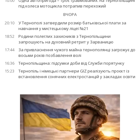
10:00
Одна автопригода – троє травмованих: на Тернопільщині
під колеса мотоцикла потрапив перехожий
ВЧОРА
20:10
У Тернополі затвердили розмір батьківської плати за
навчання у мистецькому ліцеї №21
18:52
Родини полеглих захисників з Тернопільщини
запрошують на духовний ретрит у Зарваницю
17:44
За привласнення чужого майна тернополянці загрожує до
восьми років позбавлення волі
16:36
Тернопільщина: підсумки доби від Служби порятунку
15:23
Тернопіль і німецькі партнери GIZ реалізують проєкт із
встановлення сонячних електростанцій у закладах освіти