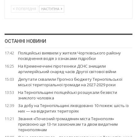
ПОПЕРЕДНЯ
НАСТУПНА
ОСТАННІ НОВИНИ
17:42
Поліцейські виявили у жителя Чортківського району
посвідчення водія з ознаками підробки
16:25
На Кременеччині піротехніки ДСНС знищили
артилерійський снаряд часів Другої світової війни
15:03
Депутати схвалили Прогноз бюджету Тернопільської
міської територіальної громади на 2027-2029 роки
13:53
На Тернопільщині поліцейські розшукали безвісти
зниклого чоловіка
12:39
За добу на Тернопільщині ліквідовано 10 пожеж: шість із
них — на відкритих територіях
11:21
Звання «Почесний громадянин міста Тернополя»
присвоєно ще 13-ти захисникам та двом видатним
тернополянам