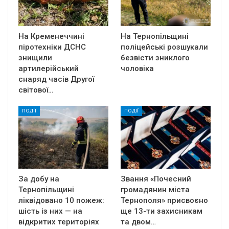
На Кременеччині
На Тернопільщині
піротехніки ДСНС
поліцейські розшукали
знищили
безвісти зниклого
артилерійський
чоловіка
снаряд часів Другої
світової…
ПОДІЇ
ПОДІЇ
За добу на
Звання «Почесний
Тернопільщині
громадянин міста
ліквідовано 10 пожеж:
Тернополя» присвоєно
шість із них — на
ще 13-ти захисникам
відкритих територіях
та двом…