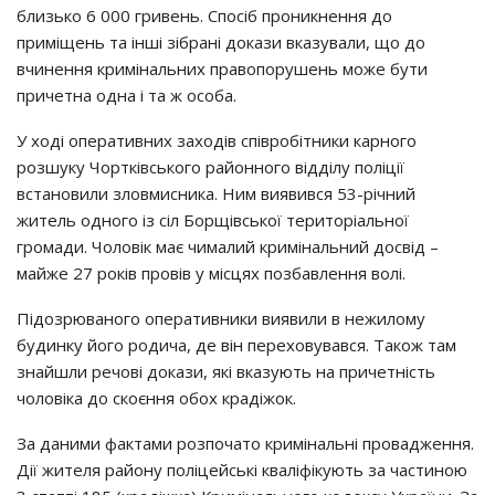
близько 6 000 гривень. Спосіб проникнення до
приміщень та інші зібрані докази вказували, що до
вчинення кримінальних правопорушень може бути
причетна одна і та ж особа.
У ході оперативних заходів співробітники карного
розшуку Чортківського районного відділу поліції
встановили зловмисника. Ним виявився 53-річний
житель одного із сіл Борщівської територіальної
громади. Чоловік має чималий кримінальний досвід –
майже 27 років провів у місцях позбавлення волі.
Підозрюваного оперативники виявили в нежилому
будинку його родича, де він переховувався. Також там
знайшли речові докази, які вказують на причетність
чоловіка до скоєння обох крадіжок.
За даними фактами розпочато кримінальні провадження.
Дії жителя району поліцейські кваліфікують за частиною