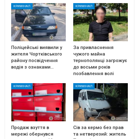
КРИМІНАЛ
КРИМІНАЛ
Поліцейські виявили у
За привласнення
жителя Чортківського
чужого майна
району посвідчення
тернополянці загрожує
водія з ознаками…
до восьми років
позбавлення волі
КРИМІНАЛ
КРИМІНАЛ
Продаж взуття в
Сів за кермо без прав
мережі обернувся
та нетверезий: житель