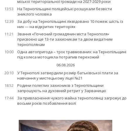
міської територіальної громади на 2027-2029 роки
13:53
На Тернопільщині поліцейські розшукали безвісти
зниклого чоловіка
12:39
За добу на Тернопільщині ліквідовано 10 пожеж: шість із
них — на відкритих територіях
11:21
Звання «Почесний громадянин міста Тернополя»
присвоєно ще 13-ти захисникам та двом видатним
тернополянам
10:00
Одна автопригода – троє травмованих: на Тернопільщині
під колеса мотоцикла потрапив перехожий
06.08.2026
20:10
У Тернополі затвердили розмір батьківської плати за
навчання у мистецькому ліцеї №21
18:52
Родини полеглих захисників з Тернопільщини
запрошують на духовний ретрит у Зарваницю
17:44
За привласнення чужого майна тернополянці загрожує до
восьми років позбавлення волі