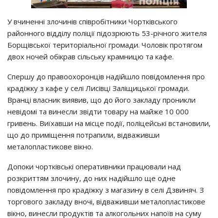
У вчиненні злочинів співробітники Чортківського
районного відділу поліції підозрюють 53-річного жителя
Борщівської територіальної громади. Чоловік протягом
двох ночей обікрав сільську крамницю та кафе.
Спершу до правоохоронців надійшло повідомлення про
крадіжку з кафе у селі Лисівці Заліщицької громади.
Вранці власник виявив, що до його закладу проникли
невідомі та винесли звідти товару на майже 10 000
гривень. Виїхавши на місце події, поліцейські встановили,
що до приміщення потрапили, відваживши
металопластикове вікно.
Допоки чортківські оперативники працювали над
розкриттям злочину, до них надійшло ще одне
повідомлення про крадіжку з магазину в селі Дзвиняч. З
торгового закладу вночі, відваживши металопластикове
вікно, винесли продуктів та алкогольних напоїв на суму