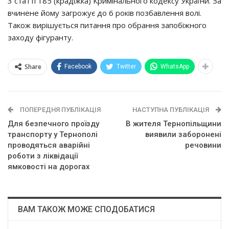
3 статті 185 (крадіжка) Кримінального кодексу України. За
вчинене йому загрожує до 6 років позбавлення волі.
Також вирішується питання про обрання запобіжного
заходу фігуранту.
Share
Facebook
Twitter
WhatsApp
ПОПЕРЕДНЯ ПУБЛІКАЦІЯ
НАСТУПНА ПУБЛІКАЦІЯ
Для безпечного проїзду
В жителя Тернопільщини
транспорту у Тернополі
виявили заборонені
проводяться аварійні
речовини
роботи з ліквідації
ямковості на дорогах
ВАМ ТАКОЖ МОЖЕ СПОДОБАТИСЯ