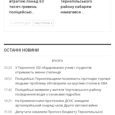
втратою понад 63
Тернопільського
тисяч гривень:
району хабарем
поліцейські…
намагався…
ПОПЕРЕДНЯ
НАСТУПНА
ОСТАННІ НОВИНИ
ВЧОРА
20:20
У Тернополі 102 обдарованих учнів і студентів
отримають іменні стипендії
18:52
Поліцейські Тернопільщини посилюють протидію торгівлі
людьми: проблему обговорили за круглим столом в ОВА
17:42
Поліцейські виявили у жителя Чортківського району
посвідчення водія з ознаками підробки
16:25
На Кременеччині піротехніки ДСНС знищили
артилерійський снаряд часів Другої світової війни
15:03
Депутати схвалили Прогноз бюджету Тернопільської