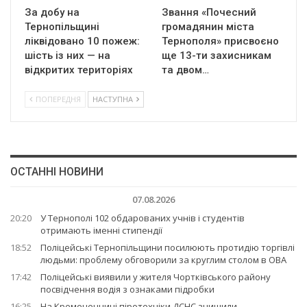
За добу на
Звання «Почесний
Тернопільщині
громадянин міста
ліквідовано 10 пожеж:
Тернополя» присвоєно
шість із них — на
ще 13-ти захисникам
відкритих територіях
та двом…
ПОПЕРЕДНЯ
НАСТУПНА
ОСТАННІ НОВИНИ
07.08.2026
20:20
У Тернополі 102 обдарованих учнів і студентів
отримають іменні стипендії
18:52
Поліцейські Тернопільщини посилюють протидію торгівлі
людьми: проблему обговорили за круглим столом в ОВА
17:42
Поліцейські виявили у жителя Чортківського району
посвідчення водія з ознаками підробки
16:25
На Кременеччині піротехніки ДСНС знищили