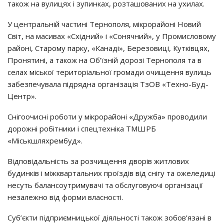
також на вулицях і зупинках, розташованих на ухилах.
У центральній частині Тернополя, мікрорайоні Новий
Світ, на масивах «Східний» і «Сонячний», у Промисловому
районі, Старому парку, «Канаді», Березовиці, Кутківцях,
Пронятині, а також на Об’їзній дорозі Тернополя та в
селах міської територіальної громади очищення вулиць
забезпечувала підрядна організація ТзОВ «Техно-Буд-
Центр».
Снігоочисні роботи у мікрорайоні «Дружба» проводили
дорожні робітники і спецтехніка ТМШРБ
«Міськшляхрембуд».
Відповідальність за розчищення дворів житлових
будинків і міжквартальних проїздів від снігу та ожеледиці
несуть балансоутримувачі та обслуговуючі організації
незалежно від форми власності.
Суб’єкти підприємницької діяльності також зобов’язані в