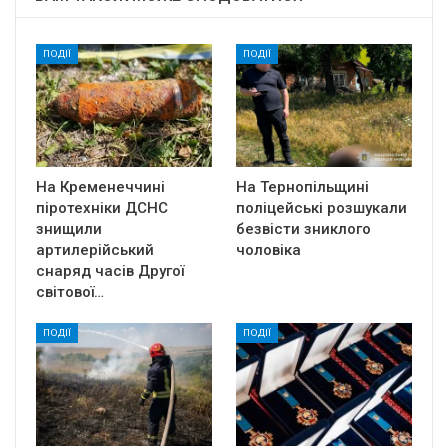
ПОДІЇ
ПОДІЇ
На Кременеччині
На Тернопільщині
піротехніки ДСНС
поліцейські розшукали
знищили
безвісти зниклого
артилерійський
чоловіка
снаряд часів Другої
світової…
ПОДІЇ
ПОДІЇ