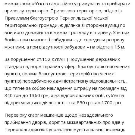
межах своїх об’єктів самостійно утримувати та прибирати
прилеглу територію. Прилеглою територією, згідно із
Правилами благоустрою Тернопільської міської
територіальної громади, є: ділянка зі сторони вулиці по
всій його довжині та в межах тротуару в ширину. З інших
боків – при наявності забудови – до середини розриву
між ними, а при відсутності забудови – на відстані 15 м.
За порушення ст.152 КУпАП (Порушення державних
стандартів, норм і правил у сфері благоустрою населених
пунктів, правил благоустрою територій населених
пунктів) передбачено адміністративну відповідальність,
що тягне за собою накладення штрафу на громадян від
340 грн до 1360 грн, а на відповідальних осіб, суб’єктів
підприємницької діяльності – від 850 грн до 1700 грн.
Перевірку скарг мешканців щодо незадовільного
прибирання дворів, доріг та міжквартальних проїздів у
Тернополі здійснює управління муніципальної інспекції.