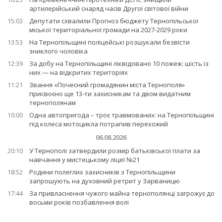
артилерійський снаряд часів Другої світової війни
15:03
Депутати схвалили Прогноз бюджету Тернопільської
міської територіальної громади на 2027-2029 роки
13:53
На Тернопільщині поліцейські розшукали безвісти
зниклого чоловіка
12:39
За добу на Тернопільщині ліквідовано 10 пожеж: шість із
них — на відкритих територіях
11:21
Звання «Почесний громадянин міста Тернополя»
присвоєно ще 13-ти захисникам та двом видатним
тернополянам
10:00
Одна автопригода – троє травмованих: на Тернопільщині
під колеса мотоцикла потрапив перехожий
06.08.2026
20:10
У Тернополі затвердили розмір батьківської плати за
навчання у мистецькому ліцеї №21
18:52
Родини полеглих захисників з Тернопільщини
запрошують на духовний ретрит у Зарваницю
17:44
За привласнення чужого майна тернополянці загрожує до
восьми років позбавлення волі