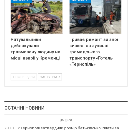
ТРАНСПОРТ
ТРАНСПОРТ
Рятувальники
Триває ремонт заїзної
деблокували
кишені на зупинці
травмовану людину на
громадського
місці аварії у Кременці
транспорту «Готель
«Тернопіль»
ПОПЕРЕДНЯ
НАСТУПНА
ОСТАННІ НОВИНИ
ВЧОРА
20:10
У Тернополі затвердили розмір батьківської плати за