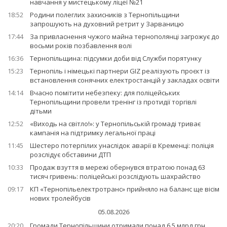
навчання у мистецькому ліцеї №21
18:52
Родини полеглих захисників з Тернопільщини
запрошують на духовний ретрит у Зарваницю
17:44
За привласнення чужого майна тернополянці загрожує до
восьми років позбавлення волі
16:36
Тернопільщина: підсумки доби від Служби порятунку
15:23
Тернопіль і німецькі партнери GIZ реалізують проєкт із
встановлення сонячних електростанцій у закладах освіти
14:14
Вчасно помітити небезпеку: для поліцейських
Тернопільщини провели тренінг із протидії торгівлі
дітьми
12:52
«Виходь на світло!»: у Тернопільській громаді триває
кампанія на підтримку легальної праці
11:45
Шестеро потерпілих унаслідок аварії в Кременці: поліція
розслідує обставини ДТП
10:33
Продаж взуття в мережі обернувся втратою понад 63
тисяч гривень: поліцейські розслідують шахрайство
09:17
КП «Тернопільелектротранс» прийняло на баланс ще вісім
нових тролейбусів
05.08.2026
20:20
Громади Тернопільщини отримали понад 6,5 млрд грн