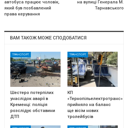
автобуса працює чоловік,
на вулиці Генерала М.
який був позбавлений
Тарнавського
права керування
ВАМ ТАКОЖ МОЖЕ СПОДОБАТИСЯ
ТРАНСПОРТ
ТРАНСПОРТ
Шестеро потерпілих
КП
унаслідок аварії в
«Тернопільелектротранс»
Кременці: поліція
прийняло на баланс
розслідує обставини
ще вісім нових
ДТП
тролейбусів