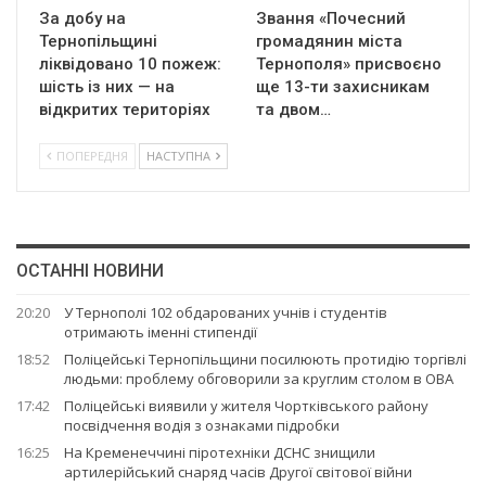
За добу на
Звання «Почесний
Тернопільщині
громадянин міста
ліквідовано 10 пожеж:
Тернополя» присвоєно
шість із них — на
ще 13-ти захисникам
відкритих територіях
та двом…
ПОПЕРЕДНЯ
НАСТУПНА
ОСТАННІ НОВИНИ
20:20
У Тернополі 102 обдарованих учнів і студентів
отримають іменні стипендії
18:52
Поліцейські Тернопільщини посилюють протидію торгівлі
людьми: проблему обговорили за круглим столом в ОВА
17:42
Поліцейські виявили у жителя Чортківського району
посвідчення водія з ознаками підробки
16:25
На Кременеччині піротехніки ДСНС знищили
артилерійський снаряд часів Другої світової війни