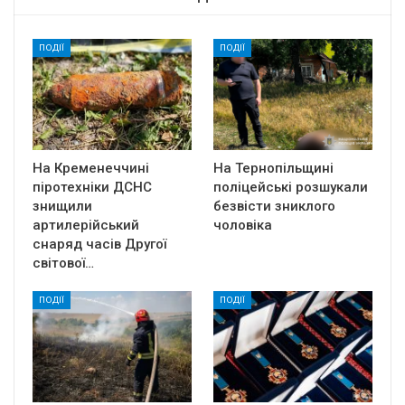
ПОДІЇ
ПОДІЇ
На Кременеччині
На Тернопільщині
піротехніки ДСНС
поліцейські розшукали
знищили
безвісти зниклого
артилерійський
чоловіка
снаряд часів Другої
світової…
ПОДІЇ
ПОДІЇ