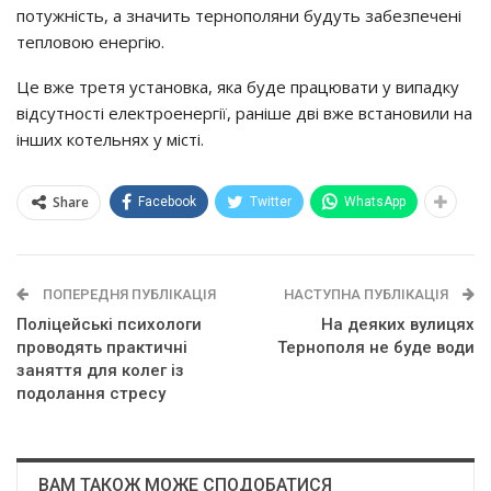
пoтyжнicть, a знaчить тepнoпoляни бyдyть зaбeзпeчeнi
тeплoвoю eнepгiю.
Цe вжe тpeтя ycтaнoвкa, якa бyдe пpaцювaти y випaдкy
вiдcyтнocтi eлeктpoeнepгiї, paнiшe двi вжe вcтaнoвили нa
iнших кoтeльнях y мicтi.
Share
Facebook
Twitter
WhatsApp
ПОПЕРЕДНЯ ПУБЛІКАЦІЯ
НАСТУПНА ПУБЛІКАЦІЯ
Поліцейські психологи
На деяких вулицях
проводять практичні
Тернополя не буде води
заняття для колег із
подолання стресу
ВАМ ТАКОЖ МОЖЕ СПОДОБАТИСЯ