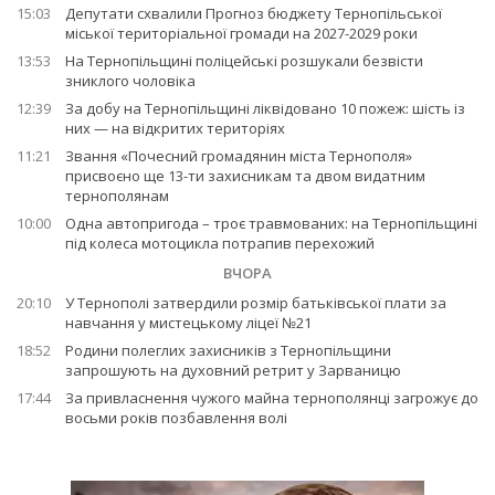
15:03
Депутати схвалили Прогноз бюджету Тернопільської
міської територіальної громади на 2027-2029 роки
13:53
На Тернопільщині поліцейські розшукали безвісти
зниклого чоловіка
12:39
За добу на Тернопільщині ліквідовано 10 пожеж: шість із
них — на відкритих територіях
11:21
Звання «Почесний громадянин міста Тернополя»
присвоєно ще 13-ти захисникам та двом видатним
тернополянам
10:00
Одна автопригода – троє травмованих: на Тернопільщині
під колеса мотоцикла потрапив перехожий
ВЧОРА
20:10
У Тернополі затвердили розмір батьківської плати за
навчання у мистецькому ліцеї №21
18:52
Родини полеглих захисників з Тернопільщини
запрошують на духовний ретрит у Зарваницю
17:44
За привласнення чужого майна тернополянці загрожує до
восьми років позбавлення волі