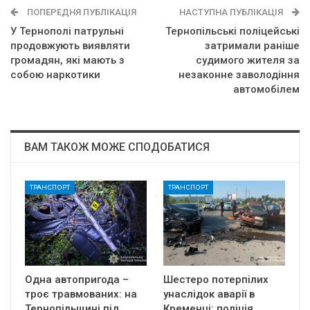
ПОПЕРЕДНЯ ПУБЛІКАЦІЯ
НАСТУПНА ПУБЛІКАЦІЯ
У Тернополі патрульні
Тернопільські поліцейські
продовжують виявляти
затримали раніше
громадян, які мають з
судимого жителя за
собою наркотики
незаконне заволодіння
автомобілем
ВАМ ТАКОЖ МОЖЕ СПОДОБАТИСЯ
ТРАНСПОРТ
ТРАНСПОРТ
Одна автопригода –
Шестеро потерпілих
троє травмованих: на
унаслідок аварії в
Тернопільщині під
Кременці: поліція