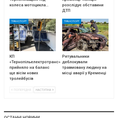
колеса мотоцикла…
розслідує обставини
ДТП
ТРАНСПОРТ
ТРАНСПОРТ
КП
Рятувальники
«Тернопільелектротранс»
деблокували
прийняло на баланс
травмовану людину на
ще вісім нових
місці аварії у Кременці
тролейбусів
ПОПЕРЕДНЯ
НАСТУПНА
ОСТАННІ НОВИНИ