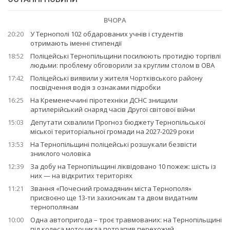
ВЧОРА
20:20
У Тернополі 102 обдарованих учнів і студентів
отримають іменні стипендії
18:52
Поліцейські Тернопільщини посилюють протидію торгівлі
людьми: проблему обговорили за круглим столом в ОВА
17:42
Поліцейські виявили у жителя Чортківського району
посвідчення водія з ознаками підробки
16:25
На Кременеччині піротехніки ДСНС знищили
артилерійський снаряд часів Другої світової війни
15:03
Депутати схвалили Прогноз бюджету Тернопільської
міської територіальної громади на 2027-2029 роки
13:53
На Тернопільщині поліцейські розшукали безвісти
зниклого чоловіка
12:39
За добу на Тернопільщині ліквідовано 10 пожеж: шість із
них — на відкритих територіях
11:21
Звання «Почесний громадянин міста Тернополя»
присвоєно ще 13-ти захисникам та двом видатним
тернополянам
10:00
Одна автопригода – троє травмованих: на Тернопільщині
під колеса мотоцикла потрапив перехожий