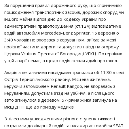
За порушення правил дорожнього руху, що спричинило
пошкодження транспортних засобів, дорожніх споруд чи
іншого майна відповідно до Кодексу України про
адміністративні правопорушення (ст.124) відповідатиме
водій автомобіля Mercedes-Benz Sprinter. 15 вересня о
3:40 чоловік не впорався з керуванням, виїхав за межі
проїзної частини дороги та допустив наїзд на огорожу
Церкви Успіння Пресвятої Богородиці УГКЦ. Потерпілих
у цій аварії немає, а щодо водія склали адмінпротокол.
Аварія з летальними наслідками трапилася об 11:30 в селі
Острів Тернопільського району. Місцева жителька,
керуючи автомобілем Renault Kangoo, не впоралась з
керуванням, допустила з’їзд на узбіччя, а після цього
авто зіткнулося з деревом. 57-річна жінка загинула на
місці ДТП ще до приїзду медиків.
З тілесними ушкодженнями різного ступеня тяжкості
потрапили до лікарні й водій та пасажир автомобіля SEAT