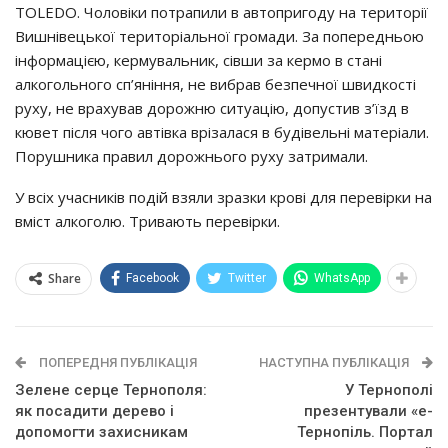
TOLEDO. Чоловіки потрапили в автопригоду на території
Вишнівецької територіальної громади. За попередньою
інформацією, кермувальник, сівши за кермо в стані
алкогольного сп’яніння, не вибрав безпечної швидкості
руху, не врахував дорожню ситуацію, допустив з’їзд в
кювет після чого автівка врізалася в будівельні матеріали.
Порушника правил дорожнього руху затримали.
У всіх учасників подій взяли зразки крові для перевірки на
вміст алкоголю. Тривають перевірки.
Share
Facebook
Twitter
WhatsApp
ПОПЕРЕДНЯ ПУБЛІКАЦІЯ
НАСТУПНА ПУБЛІКАЦІЯ
Зелене серце Тернополя:
У Тернополі
як посадити дерево і
презентували «е-
допомогти захисникам
Тернопіль. Портал