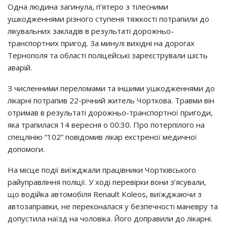
Одна людина загинула, п’ятеро з тілесними
ушкодженнями різного ступеня тяжкості потрапили до
лікувальних закладів в результаті дорожньо-
транспортних пригод. За минулі вихідні на дорогах
Тернополя та області поліцейські зареєстрували шість
аварій.
З численними переломами та іншими ушкодженнями до
лікарні потрапив 22-річний житель Чорткова. Травми він
отримав в результаті дорожньо-транспортної пригоди,
яка трапилася 14 вересня о 00:30. Про потерпілого на
спецлінію “102” повідомив лікар екстреної медичної
допомоги.
На місце події виїжджали працівники Чортківського
райуправління поліції. У ході перевірки вони з’ясували,
що водійка автомобіля Renault Koleos, виїжджаючи з
автозаправки, не переконалася у безпечності маневру та
допустила наїзд на чоловіка. Його доправили до лікарні.