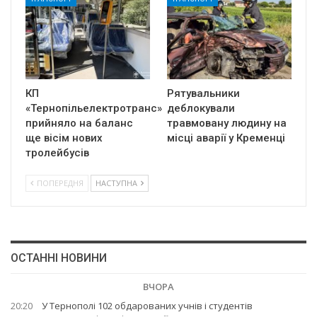
КП
Рятувальники
«Тернопільелектротранс»
деблокували
прийняло на баланс
травмовану людину на
ще вісім нових
місці аварії у Кременці
тролейбусів
ПОПЕРЕДНЯ
НАСТУПНА
ОСТАННІ НОВИНИ
ВЧОРА
20:20
У Тернополі 102 обдарованих учнів і студентів