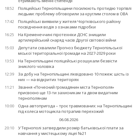
отримають іменні стипендії
18:52
Поліцейські Тернопільщини посилюють протидію торгівлі
людьми: проблему обговорили за круглим столом в ОВА
17:42
Поліцейські виявили у жителя Чортківського району
посвідчення водія з ознаками підробки
16:25
На Кременеччині піротехніки ДСНС знищили
артилерійський снаряд часів Другої світової війни
15:03
Депутати схвалили Прогноз бюджету Тернопільської
міської територіальної громади на 2027-2029 роки
13:53
На Тернопільщині поліцейські розшукали безвісти
зниклого чоловіка
12:39
За добу на Тернопільщині ліквідовано 10 пожеж: шість із
них — на відкритих територіях
11:21
Звання «Почесний громадянин міста Тернополя»
присвоєно ще 13-ти захисникам та двом видатним
тернополянам
10:00
Одна автопригода – троє травмованих: на Тернопільщині
під колеса мотоцикла потрапив перехожий
06.08.2026
20:10
У Тернополі затвердили розмір батьківської плати за
навчання у мистецькому ліцеї №21