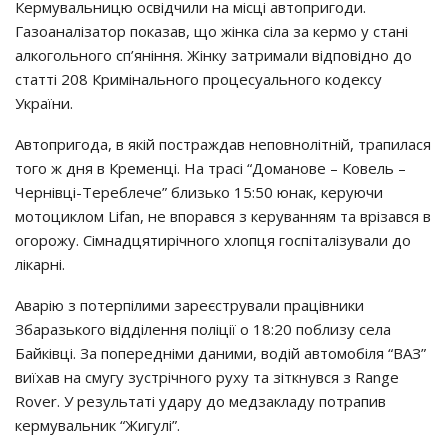
Кермувальницю освідчили на місці автопригоди.
Газоаналізатор показав, що жінка сіла за кермо у стані
алкогольного сп’яніння. Жінку затримали відповідно до
статті 208 Кримінального процесуального кодексу
України.
Автопригода, в якій постраждав неповнолітній, трапилася
того ж дня в Кременці. На трасі “Доманове – Ковель –
Чернівці-Тереблече” близько 15:50 юнак, керуючи
мотоциклом Lifan, не впорався з керуванням та врізався в
огорожу. Сімнадцятирічного хлопця госпіталізували до
лікарні.
Аварію з потерпілими зареєстрували працівники
Збаразького відділення поліції о 18:20 поблизу села
Байківці. За попередніми даними, водій автомобіля “ВАЗ”
виїхав на смугу зустрічного руху та зіткнувся з Range
Rover. У результаті удару до медзакладу потрапив
кермувальник “Жигулі”.