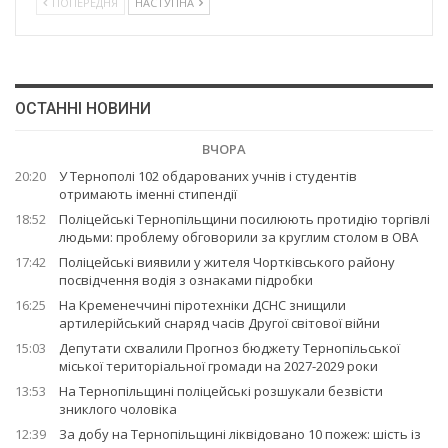
ПОПЕРЕДНЯ
НАСТУПНА
ОСТАННІ НОВИНИ
ВЧОРА
20:20
У Тернополі 102 обдарованих учнів і студентів
отримають іменні стипендії
18:52
Поліцейські Тернопільщини посилюють протидію торгівлі
людьми: проблему обговорили за круглим столом в ОВА
17:42
Поліцейські виявили у жителя Чортківського району
посвідчення водія з ознаками підробки
16:25
На Кременеччині піротехніки ДСНС знищили
артилерійський снаряд часів Другої світової війни
15:03
Депутати схвалили Прогноз бюджету Тернопільської
міської територіальної громади на 2027-2029 роки
13:53
На Тернопільщині поліцейські розшукали безвісти
зниклого чоловіка
12:39
За добу на Тернопільщині ліквідовано 10 пожеж: шість із