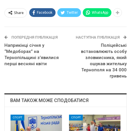
Share
Facebook
Twitter
WhatsApp
ПОПЕРЕДНЯ ПУБЛІКАЦІЯ
НАСТУПНА ПУБЛІКАЦІЯ
Наприкінці січня у
Поліцейські
“Медоборах” на
встановлюють особу
Тернопільщині з’явилися
зловмисника, який
перші весняні квіти
ошукав жительку
Тернополя на 34 000
гривень
ВАМ ТАКОЖ МОЖЕ СПОДОБАТИСЯ
СПОРТ
СПОРТ