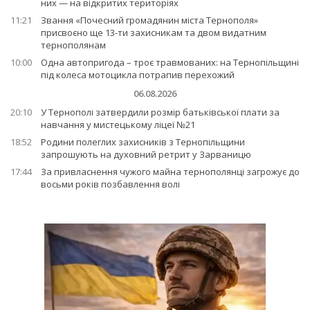
них — на відкритих територіях
11:21
Звання «Почесний громадянин міста Тернополя»
присвоєно ще 13-ти захисникам та двом видатним
тернополянам
10:00
Одна автопригода – троє травмованих: на Тернопільщині
під колеса мотоцикла потрапив перехожий
06.08.2026
20:10
У Тернополі затвердили розмір батьківської плати за
навчання у мистецькому ліцеї №21
18:52
Родини полеглих захисників з Тернопільщини
запрошують на духовний ретрит у Зарваницю
17:44
За привласнення чужого майна тернополянці загрожує до
восьми років позбавлення волі