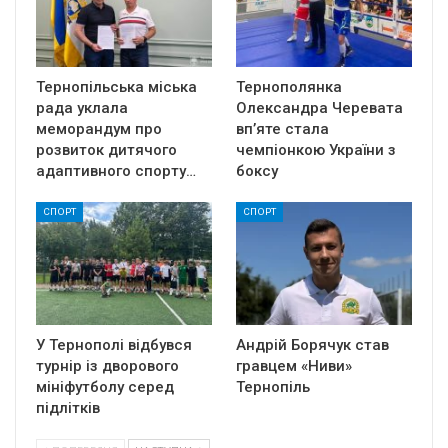
Тернопільська міська
Тернополянка
рада уклала
Олександра Черевата
меморандум про
вп’яте стала
розвиток дитячого
чемпіонкою України з
адаптивного спорту…
боксу
СПОРТ
СПОРТ
У Тернополі відбувся
Андрій Борячук став
турнір із дворового
гравцем «Ниви»
мініфутболу серед
Тернопіль
підлітків