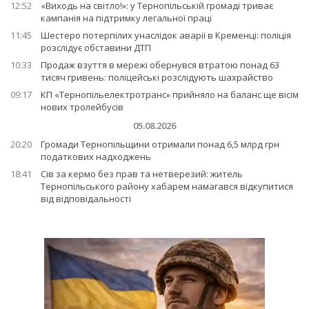
12:52
«Виходь на світло!»: у Тернопільській громаді триває
кампанія на підтримку легальної праці
11:45
Шестеро потерпілих унаслідок аварії в Кременці: поліція
розслідує обставини ДТП
10:33
Продаж взуття в мережі обернувся втратою понад 63
тисяч гривень: поліцейські розслідують шахрайство
09:17
КП «Тернопільелектротранс» прийняло на баланс ще вісім
нових тролейбусів
05.08.2026
20:20
Громади Тернопільщини отримали понад 6,5 млрд грн
податкових надходжень
18:41
Сів за кермо без прав та нетверезий: житель
Тернопільського району хабарем намагався відкупитися
від відповідальності