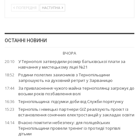
ПОПЕРЕДНЯ
НАСТУПНА
ОСТАННІ НОВИНИ
ВЧОРА
20:10
У Тернополі затвердили розмір батьківської плати за
навчання у мистецькому ліцеї №21
18:52
Родини полеглих захисників з Тернопільщини
запрошують на духовний ретрит у Зарваницю
17:44
За привласнення чужого майна тернополянці загрожує до
восьми років позбавлення волі
16:36
Тернопільщина: підсумки доби від Служби порятунку
15:23
Тернопіль і німецькі партнери GIZ реалізують проєкт із
встановлення сонячних електростанцій у закладах освіти
14:14
Вчасно помітити небезпеку: для поліцейських
Тернопільщини провели тренінг із протидії торгівлі
дітьми