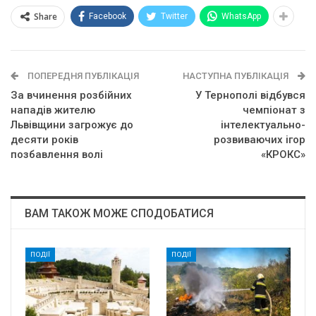
Share
Facebook
Twitter
WhatsApp
ПОПЕРЕДНЯ ПУБЛІКАЦІЯ
НАСТУПНА ПУБЛІКАЦІЯ
За вчинення розбійних
У Тернополі відбувся
нападів жителю
чемпіонат з
Львівщини загрожує до
інтелектуально-
десяти років
розвиваючих ігор
позбавлення волі
«КРОКС»
ВАМ ТАКОЖ МОЖЕ СПОДОБАТИСЯ
ПОДІЇ
ПОДІЇ