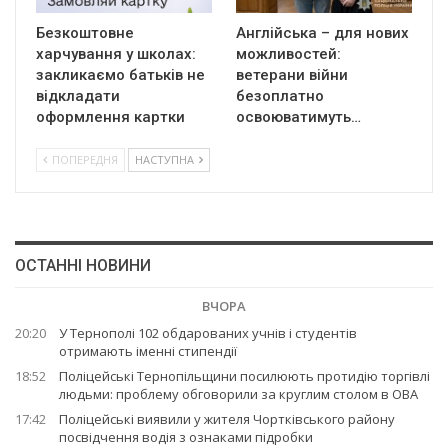
Безкоштовне
Англійська – для нових
харчування у школах:
можливостей:
закликаємо батьків не
ветерани війни
відкладати
безоплатно
оформлення картки
освоюватимуть…
ПОПЕРЕДНЯ
НАСТУПНА
ОСТАННІ НОВИНИ
ВЧОРА
20:20
У Тернополі 102 обдарованих учнів і студентів
отримають іменні стипендії
18:52
Поліцейські Тернопільщини посилюють протидію торгівлі
людьми: проблему обговорили за круглим столом в ОВА
17:42
Поліцейські виявили у жителя Чортківського району
посвідчення водія з ознаками підробки