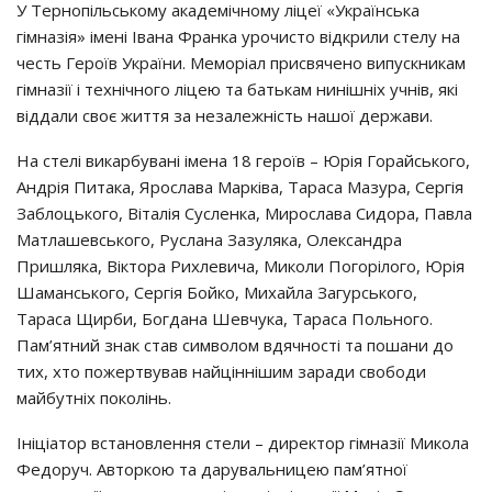
У Тернопільському академічному ліцеї «Українська
гімназія» імені Івана Франка урочисто відкрили стелу на
честь Героїв України. Меморіал присвячено випускникам
гімназії і технічного ліцею та батькам нинішніх учнів, які
віддали своє життя за незалежність нашої держави.
На стелі викарбувані імена 18 героїв – Юрія Горайського,
Андрія Питака, Ярослава Марківа, Тараса Мазура, Сергія
Заблоцького, Віталія Сусленка, Мирослава Сидора, Павла
Матлашевського, Руслана Зазуляка, Олександра
Пришляка, Віктора Рихлевича, Миколи Погорілого, Юрія
Шаманського, Сергія Бойко, Михайла Загурського,
Тараса Щирби, Богдана Шевчука, Тараса Польного.
Пам’ятний знак став символом вдячності та пошани до
тих, хто пожертвував найціннішим заради свободи
майбутніх поколінь.
Ініціатор встановлення стели – директор гімназії Микола
Федоруч. Авторкою та дарувальницею пам’ятної