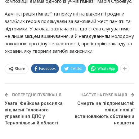
композиції є мама одного із учнів гімназії Марія Строєвус.
Адміністрація гімназії та присутні на відкритті родини
загиблих героїв подякували за важливий жест пам’яті та
підтримки. У закладі зазначають, що стела слугуватиме
не лише місцем вшанування, а й нагадуванням молодому
поколінню про ціну незалежності, про історію закладу та
України, яку творили загиблі захисники.
Share
Facebook
Twitter
WhatsApp
ПОПЕРЕДНЯ ПУБЛІКАЦІЯ
НАСТУПНА ПУБЛІКАЦІЯ
Увага! Фейкова розсилка
Смерть на підприємстві:
від імені Головного
слідчі поліції
управління ДПС у
встановлюють обставини
Тернопільській області
нещастя