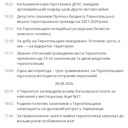
16:25
На Кременеччині піротехніки ДСНС знищили
артилерійський снаряд часів Другої світової війни
15:03
Депутати схвалили Прогноз бюджету Тернопільської
міської територіальної громади на 2027-2029 роки
13:53
На Тернопільщині поліцейські розшукали безвісти
зниклого чоловіка
12:39
За добу на Тернопільщині ліквідовано 10 пожеж: шість із
них — на відкритих територіях
11:21
Звання «Почесний громадянин міста Тернополя»
присвоєно ще 13-ти захисникам та двом видатним
тернополянам
10:00
Одна автопригода – троє травмованих: на Тернопільщині
під колеса мотоцикла потрапив перехожий
06.08.2026
20:10
У Тернополі затвердили розмір батьківської плати за
навчання у мистецькому ліцеї №21
18:52
Родини полеглих захисників з Тернопільщини
запрошують на духовний ретрит у Зарваницю
17:44
За привласнення чужого майна тернополянці загрожує до
восьми років позбавлення волі