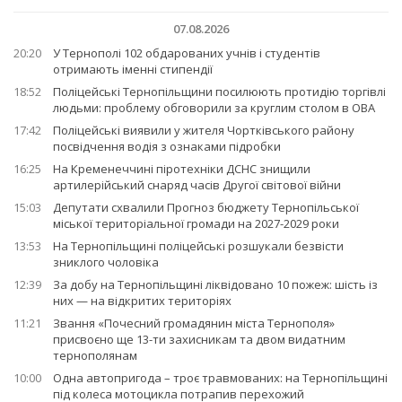
07.08.2026
20:20
У Тернополі 102 обдарованих учнів і студентів
отримають іменні стипендії
18:52
Поліцейські Тернопільщини посилюють протидію торгівлі
людьми: проблему обговорили за круглим столом в ОВА
17:42
Поліцейські виявили у жителя Чортківського району
посвідчення водія з ознаками підробки
16:25
На Кременеччині піротехніки ДСНС знищили
артилерійський снаряд часів Другої світової війни
15:03
Депутати схвалили Прогноз бюджету Тернопільської
міської територіальної громади на 2027-2029 роки
13:53
На Тернопільщині поліцейські розшукали безвісти
зниклого чоловіка
12:39
За добу на Тернопільщині ліквідовано 10 пожеж: шість із
них — на відкритих територіях
11:21
Звання «Почесний громадянин міста Тернополя»
присвоєно ще 13-ти захисникам та двом видатним
тернополянам
10:00
Одна автопригода – троє травмованих: на Тернопільщині
під колеса мотоцикла потрапив перехожий