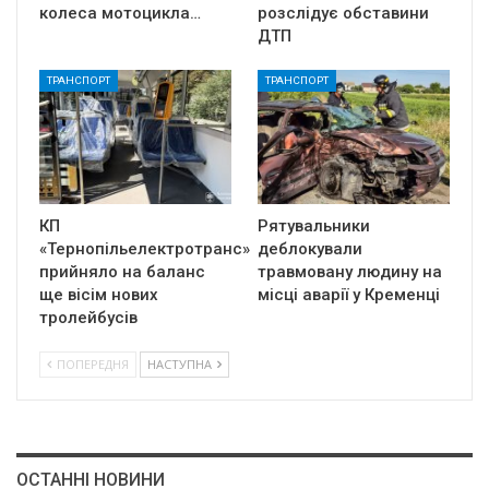
колеса мотоцикла…
розслідує обставини
ДТП
ТРАНСПОРТ
ТРАНСПОРТ
КП
Рятувальники
«Тернопільелектротранс»
деблокували
прийняло на баланс
травмовану людину на
ще вісім нових
місці аварії у Кременці
тролейбусів
ПОПЕРЕДНЯ
НАСТУПНА
ОСТАННІ НОВИНИ