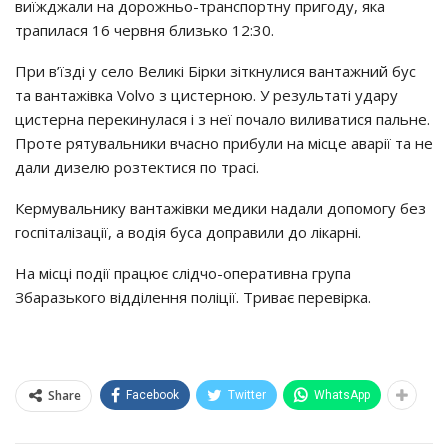
виїжджали на дорожньо-транспортну пригоду, яка
трапилася 16 червня близько 12:30.
При в’їзді у село Великі Бірки зіткнулися вантажний бус
та вантажівка Volvo з цистерною. У результаті удару
цистерна перекинулася і з неї почало виливатися пальне.
Проте рятувальники вчасно прибули на місце аварії та не
дали дизелю розтектися по трасі.
Кермувальнику вантажівки медики надали допомогу без
госпіталізації, а водія буса доправили до лікарні.
На місці події працює слідчо-оперативна група
Збаразького відділення поліції. Триває перевірка.
Share
Facebook
Twitter
WhatsApp