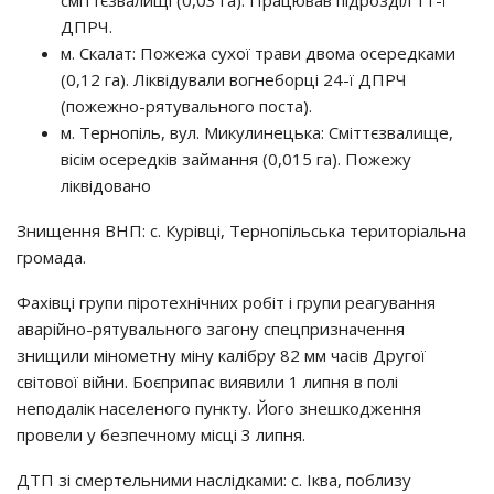
сміттєзвалищі (0,03 га). Працював підрозділ 11-ї
ДПРЧ.
м. Скалат: Пожежа сухої трави двома осередками
(0,12 га). Ліквідували вогнеборці 24-ї ДПРЧ
(пожежно-рятувального поста).
м. Тернопіль, вул. Микулинецька: Сміттєзвалище,
вісім осередків займання (0,015 га). Пожежу
ліквідовано
Знищення ВНП: с. Курівці, Тернопільська територіальна
громада.
Фахівці групи піротехнічних робіт і групи реагування
аварійно-рятувального загону спецпризначення
знищили мінометну міну калібру 82 мм часів Другої
світової війни. Боєприпас виявили 1 липня в полі
неподалік населеного пункту. Його знешкодження
провели у безпечному місці 3 липня.
ДТП зі смертельними наслідками: с. Іква, поблизу