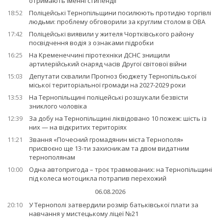
отримають іменні стипендії
18:52
Поліцейські Тернопільщини посилюють протидію торгівлі
людьми: проблему обговорили за круглим столом в ОВА
17:42
Поліцейські виявили у жителя Чортківського району
посвідчення водія з ознаками підробки
16:25
На Кременеччині піротехніки ДСНС знищили
артилерійський снаряд часів Другої світової війни
15:03
Депутати схвалили Прогноз бюджету Тернопільської
міської територіальної громади на 2027-2029 роки
13:53
На Тернопільщині поліцейські розшукали безвісти
зниклого чоловіка
12:39
За добу на Тернопільщині ліквідовано 10 пожеж: шість із
них — на відкритих територіях
11:21
Звання «Почесний громадянин міста Тернополя»
присвоєно ще 13-ти захисникам та двом видатним
тернополянам
10:00
Одна автопригода – троє травмованих: на Тернопільщині
під колеса мотоцикла потрапив перехожий
06.08.2026
20:10
У Тернополі затвердили розмір батьківської плати за
навчання у мистецькому ліцеї №21