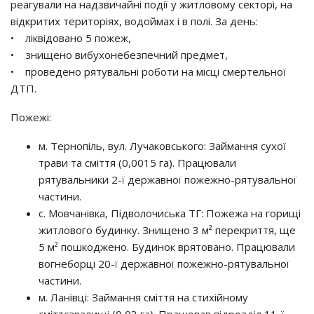
реагували на надзвичайні події у житловому секторі, на
відкритих територіях, водоймах і в полі. За день:
• ліквідовано 5 пожеж,
• знищено вибухонебезпечний предмет,
• проведено рятувальні роботи на місці смертельної
ДТП.
Пожежі:
м. Тернопіль, вул. Лучаковського: Займання сухої
трави та сміття (0,0015 га). Працювали
рятувальники 2-ї державної пожежно-рятувальної
частини.
с. Мовчанівка, Підволочиська ТГ: Пожежа на горищі
житлового будинку. Знищено 3 м² перекриття, ще
5 м² пошкоджено. Будинок врятовано. Працювали
вогнеборці 20-ї державної пожежно-рятувальної
частини.
м. Ланівці: Займання сміття на стихійному