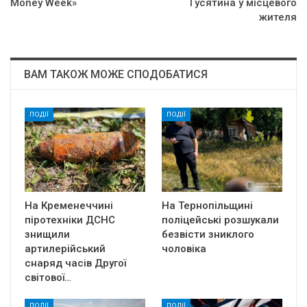
Money Week»
Гусятина у місцевого
жителя
ВАМ ТАКОЖ МОЖЕ СПОДОБАТИСЯ
ПОДІЇ
ПОДІЇ
На Кременеччині
На Тернопільщині
піротехніки ДСНС
поліцейські розшукали
знищили
безвісти зниклого
артилерійський
чоловіка
снаряд часів Другої
світової…
ПОДІЇ
ПОДІЇ